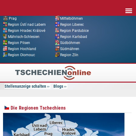
Direkt zum Inhalt
Prag
Mittelböhmen
Region Ústí nad Labem
Region Liberec
Region Hradec Králové
Region Pardubice
Mährisch-Schlesien
Region Karlsbad
Region Pilsen
Südböhmen
Region Hochland
Südmähren
Region Olomouc
Region Zlín
Tschechien
Online
Stellenanzeige schalten
Blogs
Die Regionen Tschechiens