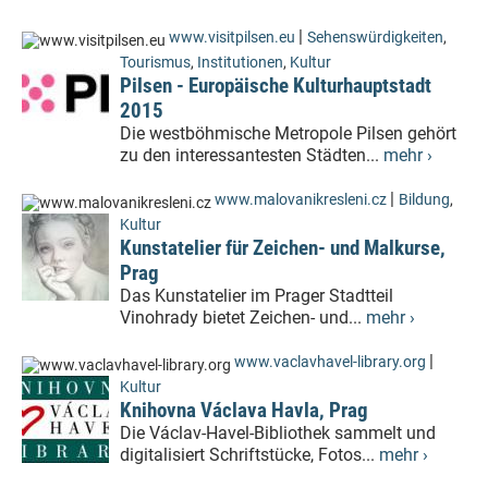
|
www.visitpilsen.eu
Sehenswürdigkeiten
,
Tourismus
,
Institutionen
,
Kultur
Pilsen - Europäische Kulturhauptstadt
2015
Die westböhmische Metropole Pilsen gehört
zu den interessantesten Städten...
mehr ›
|
www.malovanikresleni.cz
Bildung
,
Kultur
Kunstatelier für Zeichen- und Malkurse,
Prag
Das Kunstatelier im Prager Stadtteil
Vinohrady bietet Zeichen- und...
mehr ›
|
www.vaclavhavel-library.org
Kultur
Knihovna Václava Havla, Prag
Die Václav-Havel-Bibliothek sammelt und
digitalisiert Schriftstücke, Fotos...
mehr ›