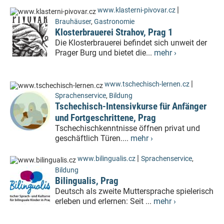
|
www.klasterni-pivovar.cz
Brauhäuser
,
Gastronomie
Klosterbrauerei Strahov, Prag 1
Die Klosterbrauerei befindet sich unweit der
Prager Burg und bietet die...
mehr ›
|
www.tschechisch-lernen.cz
Sprachenservice
,
Bildung
Tschechisch-Intensivkurse für Anfänger
und Fortgeschrittene, Prag
Tschechischkenntnisse öffnen privat und
geschäftlich Türen....
mehr ›
|
www.bilingualis.cz
Sprachenservice
,
Bildung
Bilingualis, Prag
Deutsch als zweite Muttersprache spielerisch
erleben und erlernen: Seit ...
mehr ›