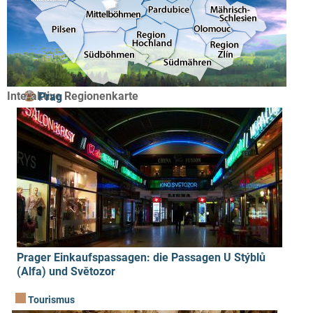
Interaktive Regionenkarte
Prag
Prager Einkaufspassagen: die Passagen U Stýblů
(Alfa) und Světozor
Tourismus
Gesellschaft