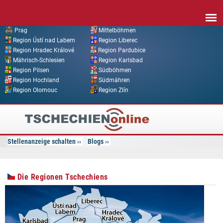
Direkt zum Inhalt
Prag
Mittelböhmen
Region Ústí nad Labem
Region Liberec
Region Hradec Králové
Region Pardubice
Mährisch-Schlesien
Region Karlsbad
Region Pilsen
Südböhmen
Region Hochland
Südmähren
Region Olomouc
Region Zlín
Tschechien
Online
Stellenanzeige schalten
Blogs
Die Regionen Tschechiens