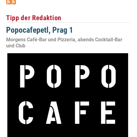
Tipp der Redaktion
Popocafepetl, Prag 1
Morgens Café-Bar und Pizzeria, abends Cocktail-Bar
und Club