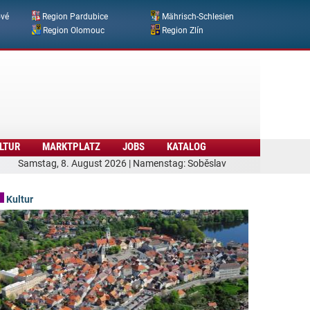
ové
Region Pardubice
Mährisch-Schlesien
Region Olomouc
Region Zlín
LTUR
MARKTPLATZ
JOBS
KATALOG
Samstag, 8. August 2026 | Namenstag: Soběslav
Kultur