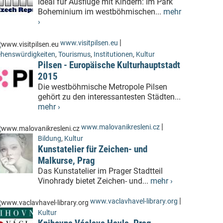
Ideal für Ausflüge mit Kindern: Im Park
Boheminium im westböhmischen...
mehr
›
|
www.visitpilsen.eu
henswürdigkeiten
,
Tourismus
,
Institutionen
,
Kultur
Pilsen - Europäische Kulturhauptstadt
2015
Die westböhmische Metropole Pilsen
gehört zu den interessantesten Städten...
mehr ›
|
www.malovanikresleni.cz
Bildung
,
Kultur
Kunstatelier für Zeichen- und
Malkurse, Prag
Das Kunstatelier im Prager Stadtteil
Vinohrady bietet Zeichen- und...
mehr ›
|
www.vaclavhavel-library.org
Kultur