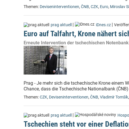
Themen:
Deviseninterventionen
,
ČNB
,
CZK
,
Euro
,
Miroslav S
|
|
prag aktuell
iDnes.cz
Veröffen
Euro auf Talfahrt, Krone nähert si
Erneute Intervention der tschechischen Notenbank
Prag - Je mehr sich die tschechische Krone einem W
Chance, dass die Tschechische Nationalbank (ČNB) d
Themen:
CZK
,
Deviseninterventionen
,
ČNB
,
Vladimír Tomšík
|
prag aktuell
Hospo
Tschechien steht vor einer Deflati