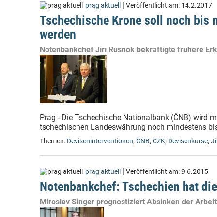
|
prag aktuell
Veröffentlicht am:
14.2.2017
Tschechische Krone soll noch bis
werden
Notenbankchef Jiří Rusnok bekräftigte frühere Er
Prag - Die Tschechische Nationalbank (ČNB) wird m
tschechischen Landeswährung noch mindestens bis 
Themen:
Deviseninterventionen
,
ČNB
,
CZK
,
Devisenkurse
,
Ji
|
prag aktuell
Veröffentlicht am:
9.6.2015
Notenbankchef: Tschechien hat die 
Miroslav Singer prognostiziert Absinken der Arbei