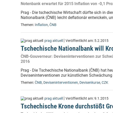
Notenbank erwartet für 2015 Inflation von -0,1 Pro
Prag - Die tschechische Wirtschaft dürfte sich in 
Nationalbank (ČNB) leicht deflationär entwickeln, un
Themen:
Inflation
,
ČNB
|
prag aktuell
Veröffentlicht am:
5.2.2015
Tschechische Nationalbank will K
ČNB-Gouverneur: Deviseninterventionen zur Schwä
2016
Prag - Die Tschechische Nationalbank (ČNB) hat he
Deviseninterventionen zur künstlichen Schwächung
Themen:
ČNB
,
Deviseninterventionen
,
Devisenkurse
,
CZK
|
prag aktuell
Veröffentlicht am:
9.1.2015
Tschechische Krone durchstößt Gr