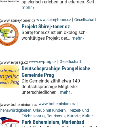
spielerisch erleben und erlernen: Seit ...
mehr ›
|
www.sbirej-toner.cz
Gesellschaft
Projekt Sbírej-toner.cz
Sbírej-toner.cz ist ein ökologisch-
wohltätiges Projekt der...
mehr ›
|
www.evprag.cz
Gesellschaft
Deutschsprachige Evangelische
Gemeinde Prag
Die Gemeinde zählt etwa 140
deutschsprachige Mitglieder
unterschiedlicher...
mehr ›
|
www.boheminium.cz
henswürdigkeiten
,
Urlaub mit Kindern
,
Freizeit- und
Erlebnisparks
,
Tourismus
,
Kurorte
,
Kultur
Park Boheminium, Marienbad