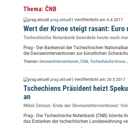
Thema: ČNB
|
prag aktuell
Veröffentlicht am:
6.4.2017
Wert der Krone steigt rasant: Euro
Tschechische Notenbank beendete heute nach mehr
Prag - Der Bankenrat der Tschechischen Nationalba
die Deviseninterventionen zur künstlichen Schwäch
Themen:
Deviseninterventionen
,
ČNB
,
Tschechische Krone
,
|
prag aktuell
Veröffentlicht am:
20.3.2017
Tschechiens Präsident heizt Speku
an
Miloš Zeman: Ende der Deviseninterventionen "mögl
Prag - Die Tschechische Notenbank (ČNB) könnte ihr
das Erstarken der tschechischen Landeswährung verh