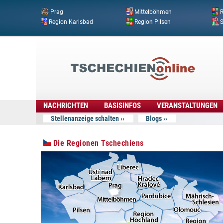
Prag
Mittelböhmen
R
Region Karlsbad
Region Pilsen
Tschechien
Online
NACHRICHTEN
BASISINFOS
VERANSTALTUNGEN
Stellenanzeige schalten
Blogs
Die Regionen Tschechiens