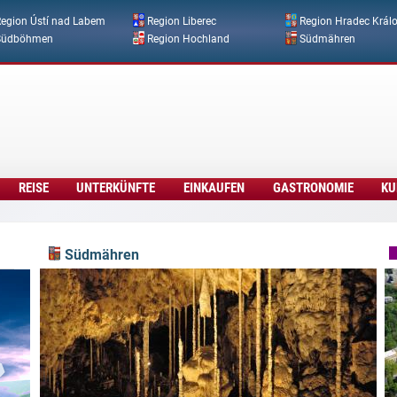
Direkt zum Inhalt
egion Ústí nad Labem
Region Liberec
Region Hradec Král
Südböhmen
Region Hochland
Südmähren
REISE
UNTERKÜNFTE
EINKAUFEN
GASTRONOMIE
KU
Südmähren