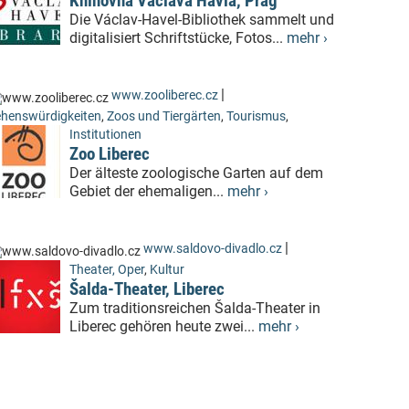
Knihovna Václava Havla, Prag
Die Václav-Havel-Bibliothek sammelt und
digitalisiert Schriftstücke, Fotos...
mehr ›
|
www.zooliberec.cz
henswürdigkeiten
,
Zoos und Tiergärten
,
Tourismus
,
Institutionen
Zoo Liberec
Der älteste zoologische Garten auf dem
Gebiet der ehemaligen...
mehr ›
|
www.saldovo-divadlo.cz
Theater, Oper
,
Kultur
Šalda-Theater, Liberec
Zum traditionsreichen Šalda-Theater in
Liberec gehören heute zwei...
mehr ›