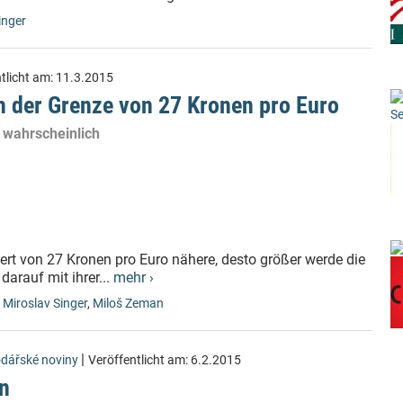
inger
tlicht am:
11.3.2015
ch der Grenze von 27 Kronen pro Euro
Se
 wahrscheinlich
ert von 27 Kronen pro Euro nähere, desto größer werde die
arauf mit ihrer...
mehr ›
,
Miroslav Singer
,
Miloš Zeman
|
dářské noviny
Veröffentlicht am:
6.2.2015
on