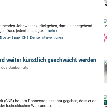
kommenden Jahr weiter zurückgehen, damit einhergehend
Se
gen.Dass jedenfalls sagte...
mehr ›
iroslav Singer
,
ČNB
,
Deviseninterventionen
rd weiter künstlich geschwächt werden
g des Bankenrats
ank (ČNB) hat am Donnerstag bekannt gegeben, dass er das
der tschechischen Währung...
mehr ›