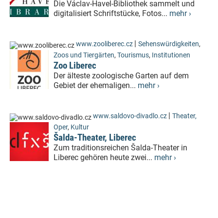
Die Václav-Havel-Bibliothek sammelt und
digitalisiert Schriftstücke, Fotos...
mehr ›
|
www.zooliberec.cz
Sehenswürdigkeiten
,
Zoos und Tiergärten
,
Tourismus
,
Institutionen
Zoo Liberec
Der älteste zoologische Garten auf dem
Gebiet der ehemaligen...
mehr ›
|
www.saldovo-divadlo.cz
Theater,
Oper
,
Kultur
Šalda-Theater, Liberec
Zum traditionsreichen Šalda-Theater in
Liberec gehören heute zwei...
mehr ›