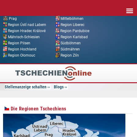
Direkt zum Inhalt
Prag
Mittelböhmen
Region Ústí nad Labem
Region Liberec
Region Hradec Králové
Region Pardubice
Mährisch-Schlesien
Region Karlsbad
Region Pilsen
Südböhmen
Region Hochland
Südmähren
Region Olomouc
Region Zlín
Tschechien
Online
Stellenanzeige schalten
Blogs
Die Regionen Tschechiens