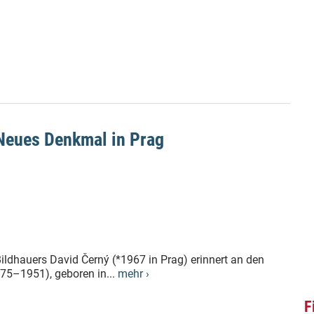
Neues Denkmal in Prag
ldhauers David Černý (*1967 in Prag) erinnert an den
75–1951), geboren in...
mehr ›
F