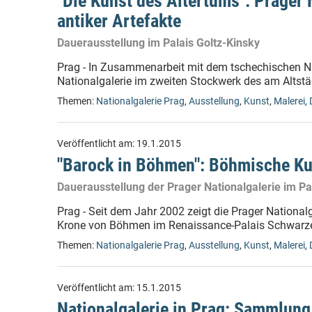
"Die Kunst des Altertums": Prager
antiker Artefakte
Dauerausstellung im Palais Goltz-Kinsky
Prag - In Zusammenarbeit mit dem tschechischen Na
Nationalgalerie im zweiten Stockwerk des am Altstä
Themen:
Nationalgalerie Prag
,
Ausstellung
,
Kunst
,
Malerei
,
Veröffentlicht am:
19.1.2015
"Barock in Böhmen": Böhmische Kun
Dauerausstellung der Prager Nationalgalerie im P
Prag - Seit dem Jahr 2002 zeigt die Prager Nation
Krone von Böhmen im Renaissance-Palais Schwarzen
Themen:
Nationalgalerie Prag
,
Ausstellung
,
Kunst
,
Malerei
,
Veröffentlicht am:
15.1.2015
Nationalgalerie in Prag: Sammlung