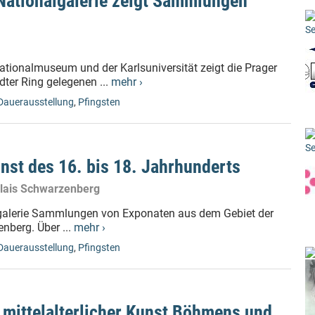
 Nationalgalerie zeigt Sammlungen
Se
tionalmuseum und der Karlsuniversität zeigt die Prager
dter Ring gelegenen ...
mehr ›
Dauerausstellung
,
Pfingsten
Se
st des 16. bis 18. Jahrhunderts
alais Schwarzenberg
algalerie Sammlungen von Exponaten aus dem Gebiet der
berg. Über ...
mehr ›
Dauerausstellung
,
Pfingsten
 mittelalterlicher Kunst Böhmens und