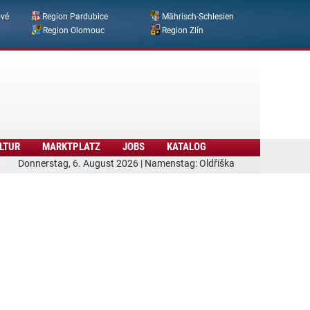
ové
Region Pardubice
Mährisch-Schlesien
Region Olomouc
Region Zlín
LTUR
MARKTPLATZ
JOBS
KATALOG
Donnerstag, 6. August 2026 | Namenstag: Oldřiška