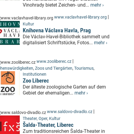
Vinohrady bietet Zeichen- und...
mehr ›
|
www.vaclavhavel-library.org
Kultur
Knihovna Václava Havla, Prag
Die Václav-Havel-Bibliothek sammelt und
digitalisiert Schriftstücke, Fotos...
mehr ›
|
www.zooliberec.cz
henswürdigkeiten
,
Zoos und Tiergärten
,
Tourismus
,
Institutionen
Zoo Liberec
Der älteste zoologische Garten auf dem
Gebiet der ehemaligen...
mehr ›
|
www.saldovo-divadlo.cz
Theater, Oper
,
Kultur
Šalda-Theater, Liberec
Zum traditionsreichen Šalda-Theater in