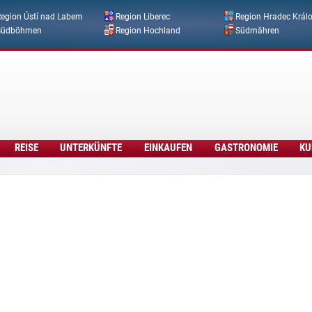
Direkt zum Inhalt
egion Ústí nad Labem
Region Liberec
Region Hradec Král
Südböhmen
Region Hochland
Südmähren
REISE
UNTERKÜNFTE
EINKAUFEN
GASTRONOMIE
KU