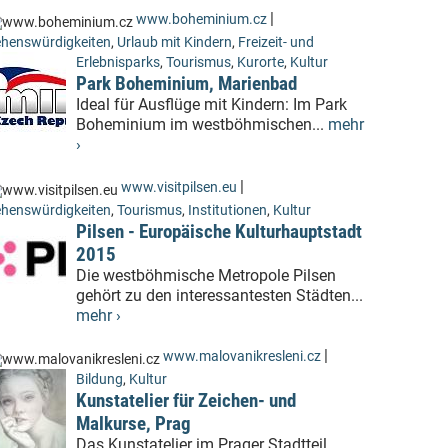
|
www.boheminium.cz
henswürdigkeiten
,
Urlaub mit Kindern
,
Freizeit- und
Erlebnisparks
,
Tourismus
,
Kurorte
,
Kultur
Park Boheminium, Marienbad
Ideal für Ausflüge mit Kindern: Im Park
Boheminium im westböhmischen...
mehr
›
|
www.visitpilsen.eu
henswürdigkeiten
,
Tourismus
,
Institutionen
,
Kultur
Pilsen - Europäische Kulturhauptstadt
2015
Die westböhmische Metropole Pilsen
gehört zu den interessantesten Städten...
mehr ›
|
www.malovanikresleni.cz
Bildung
,
Kultur
Kunstatelier für Zeichen- und
Malkurse, Prag
Das Kunstatelier im Prager Stadtteil