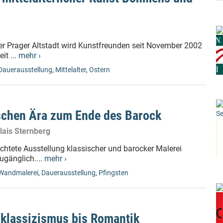
der Prager Altstadt wird Kunstfreunden seit November 2002
it ...
mehr ›
Dauerausstellung
,
Mittelalter
,
Ostern
ischen Ära zum Ende des Barock
Se
lais Sternberg
richtete Ausstellung klassischer und barocker Malerei
ugänglich....
mehr ›
Wandmalerei
,
Dauerausstellung
,
Pfingsten
oklassizismus bis Romantik