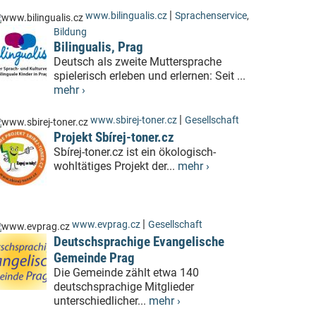
|
www.bilingualis.cz
Sprachenservice
,
Bildung
Bilingualis, Prag
Deutsch als zweite Muttersprache
spielerisch erleben und erlernen: Seit ...
mehr ›
|
www.sbirej-toner.cz
Gesellschaft
Projekt Sbírej-toner.cz
Sbírej-toner.cz ist ein ökologisch-
wohltätiges Projekt der...
mehr ›
|
www.evprag.cz
Gesellschaft
Deutschsprachige Evangelische
Gemeinde Prag
Die Gemeinde zählt etwa 140
deutschsprachige Mitglieder
unterschiedlicher...
mehr ›