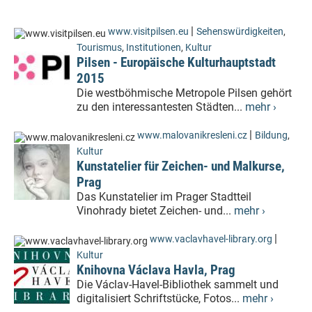
|
www.visitpilsen.eu
Sehenswürdigkeiten
,
Tourismus
,
Institutionen
,
Kultur
Pilsen - Europäische Kulturhauptstadt
2015
Die westböhmische Metropole Pilsen gehört
zu den interessantesten Städten...
mehr ›
|
www.malovanikresleni.cz
Bildung
,
Kultur
Kunstatelier für Zeichen- und Malkurse,
Prag
Das Kunstatelier im Prager Stadtteil
Vinohrady bietet Zeichen- und...
mehr ›
|
www.vaclavhavel-library.org
Kultur
Knihovna Václava Havla, Prag
Die Václav-Havel-Bibliothek sammelt und
digitalisiert Schriftstücke, Fotos...
mehr ›