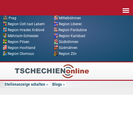
Direkt zum Inhalt
Prag
Mittelböhmen
Region Ústí nad Labem
Region Liberec
Region Hradec Králové
Region Pardubice
Mährisch-Schlesien
Region Karlsbad
Region Pilsen
Südböhmen
Region Hochland
Südmähren
Region Olomouc
Region Zlín
Tschechien
Online
Stellenanzeige schalten
Blogs