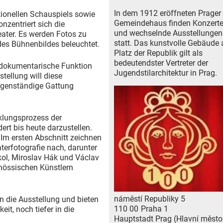
In dem 1912 eröffneten Prager
tionellen Schauspiels sowie
Gemeindehaus finden Konzert
zentriert sich die
und wechselnde Ausstellungen
ater. Es werden Fotos zu
statt. Das kunstvolle Gebäude
des Bühnenbildes beleuchtet.
Platz der Republik gilt als
bedeutendster Vertreter der
e dokumentarische Funktion
Jugendstilarchitektur in Prag.
tellung will diese
igenständige Gattung
cklungsprozess der
rt bis heute darzustellen.
. Im ersten Abschnitt zeichnen
terfotografie nach, darunter
kol, Miroslav Hák und Václav
enössischen Künstlern
náměstí Republiky 5
 die Ausstellung und bieten
110 00
Praha 1
it, noch tiefer in die
Hauptstadt Prag (Hlavní město