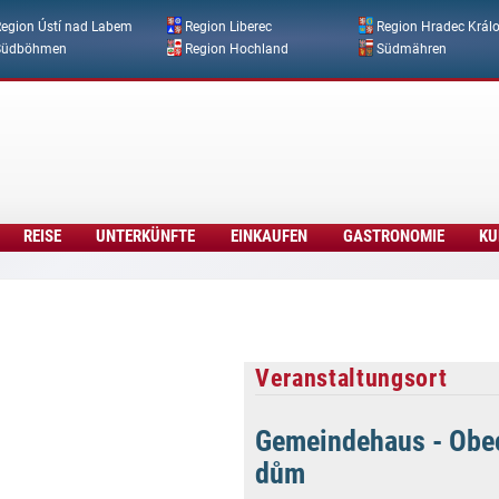
Direkt zum Inhalt
egion Ústí nad Labem
Region Liberec
Region Hradec Král
Südböhmen
Region Hochland
Südmähren
REISE
UNTERKÜNFTE
EINKAUFEN
GASTRONOMIE
KU
Veranstaltungsort
Gemeindehaus - Obe
dům