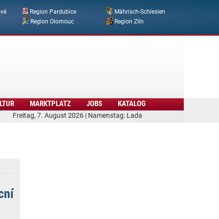
ové
Region Pardubice
Mährisch-Schlesien
Region Olomouc
Region Zlín
LTUR
MARKTPLATZ
JOBS
KATALOG
Freitag, 7. August 2026 | Namenstag: Lada
cní