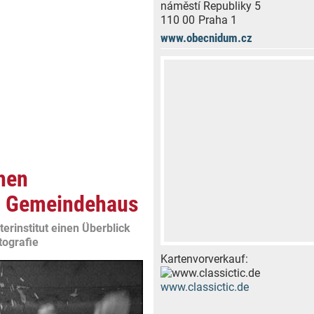
náměstí Republiky 5
110 00
Praha 1
www.obecnidum.cz
hen
er Gemeindehaus
erinstitut einen Überblick
tografie
Kartenvorverkauf:
www.classictic.de