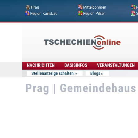
Prag
Mittelböhmen
R
Region Karlsbad
Region Pilsen
Tschechien
Online
NACHRICHTEN
BASISINFOS
VERANSTALTUNGEN
Stellenanzeige schalten
Blogs
Prag | Gemeindehaus