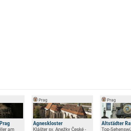
Prag
Prag
 Prag
Agneskloster
Altstädter R
ller am
Klášter sv. Anežky České -
Top-Sehenswü