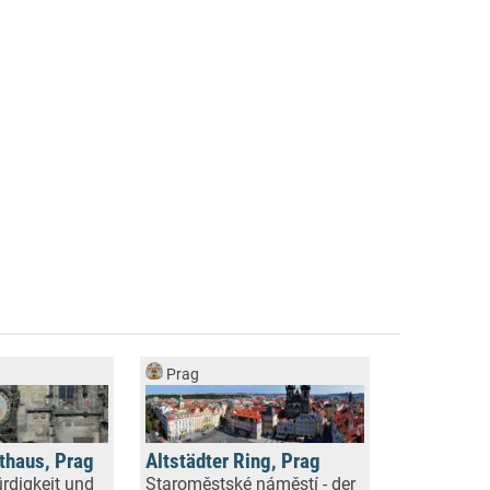
Prag
athaus, Prag
Altstädter Ring, Prag
rdigkeit und
Staroměstské náměstí - der