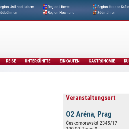
Direkt zum Inhalt
egion Ústí nad Labem
Region Liberec
Region Hradec Král
Südböhmen
Region Hochland
Südmähren
REISE
UNTERKÜNFTE
EINKAUFEN
GASTRONOMIE
KU
Veranstaltungsort
O2 Aréna, Prag
Českomoravská 2345/17
190 00
Praha 9