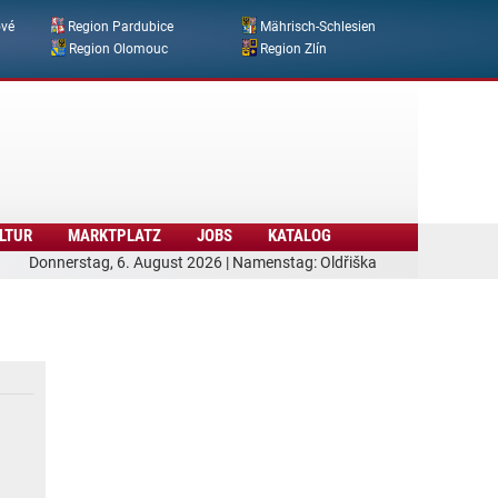
ové
Region Pardubice
Mährisch-Schlesien
Region Olomouc
Region Zlín
LTUR
MARKTPLATZ
JOBS
KATALOG
Donnerstag, 6. August 2026 | Namenstag: Oldřiška