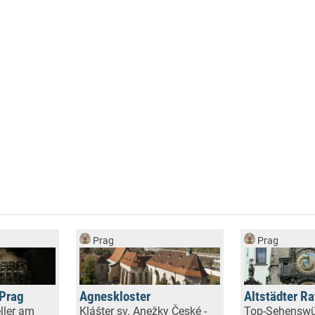
Prag
Prag
 Prag
Agneskloster
Altstädter R
ller am
Klášter sv. Anežky České -
Top-Sehenswü