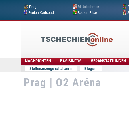
Prag
Mittelböhmen
R
Region Karlsbad
Region Pilsen
Tschechien
Online
NACHRICHTEN
BASISINFOS
VERANSTALTUNGEN
Stellenanzeige schalten
Blogs
Prag | O2 Aréna