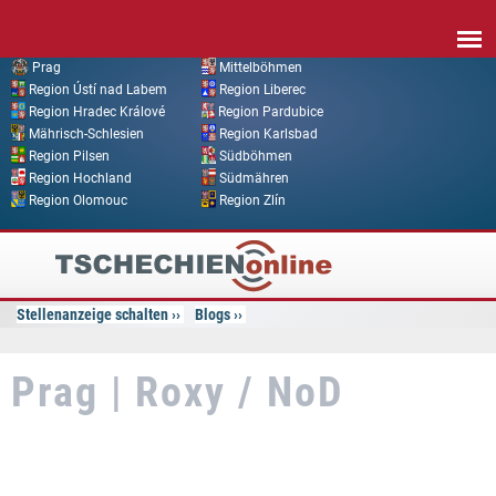
Direkt zum Inhalt
Prag
Mittelböhmen
Region Ústí nad Labem
Region Liberec
Region Hradec Králové
Region Pardubice
Mährisch-Schlesien
Region Karlsbad
Region Pilsen
Südböhmen
Region Hochland
Südmähren
Region Olomouc
Region Zlín
Tschechien
Online
Stellenanzeige schalten
Blogs
Prag | Roxy / NoD