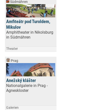
Südmähren
Amfiteátr pod Turoldem,
Mikulov
Amphitheater in Nikolsburg
in Südmähren
Theater
Prag
Anežský klášter
Nationalgalerie in Prag -
Agneskloster
Galerien