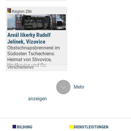
Region Zlín
Areál likerky Rudolf
Jelínek, Vizovice
Obstschnapsbrennerei im
Südosten Tschechiens:
Heimat von Slivovice,
Hruškovice und Co.
Verschiedenes
Mehr
anzeigen
BILDUNG
DIENSTLEISTUNGEN