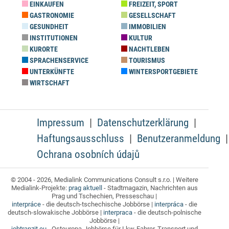
EINKAUFEN
FREIZEIT, SPORT
GASTRONOMIE
GESELLSCHAFT
GESUNDHEIT
IMMOBILIEN
INSTITUTIONEN
KULTUR
KURORTE
NACHTLEBEN
SPRACHENSERVICE
TOURISMUS
UNTERKÜNFTE
WINTERSPORTGEBIETE
WIRTSCHAFT
Impressum
Datenschutzerklärung
Haftungsausschluss
Benutzeranmeldung
Ochrana osobních údajů
© 2004 - 2026, Medialink Communications Consult s.r.o. | Weitere
Medialink-Projekte:
prag aktuell
- Stadtmagazin, Nachrichten aus
Prag und Tschechien, Presseschau |
interpráce
- die deutsch-tschechische Jobbörse |
interpráca
- die
deutsch-slowakische Jobbörse |
interpraca
- die deutsch-polnische
Jobbörse |
jobtranzit.eu
- Osteuropa-Jobbörse für Lkw-Fahrer, Transport und