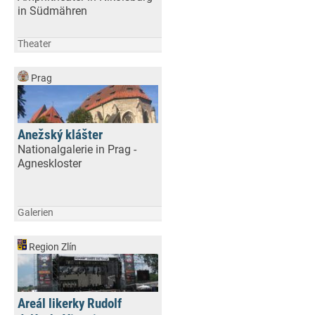
in Südmähren
Theater
Prag
Anežský klášter
Nationalgalerie in Prag -
Agneskloster
Galerien
Region Zlín
Areál likerky Rudolf