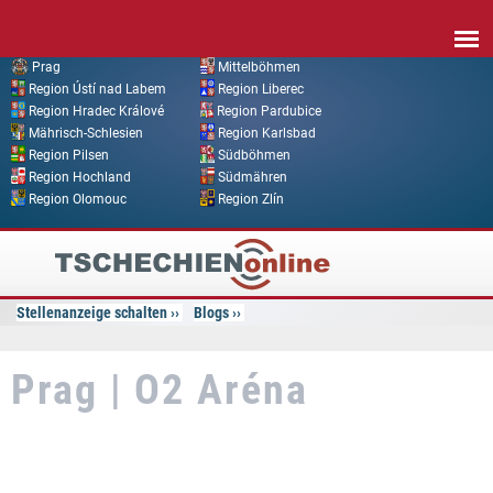
Direkt zum Inhalt
Prag
Mittelböhmen
Region Ústí nad Labem
Region Liberec
Region Hradec Králové
Region Pardubice
Mährisch-Schlesien
Region Karlsbad
Region Pilsen
Südböhmen
Region Hochland
Südmähren
Region Olomouc
Region Zlín
Tschechien
Online
Stellenanzeige schalten
Blogs
Prag | O2 Aréna