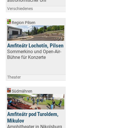
astronomischer Uhr
Verschiedenes
Region Pilsen
Amfiteátr Lochotín, Pilsen
Sommerkino und Open-Air-
Bühne für Konzerte
Theater
Südmähren
Amfiteátr pod Turoldem,
Mikulov
Amphitheater in Nikolsburg