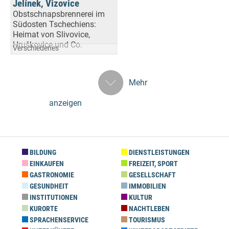
Jelínek, Vizovice
Obstschnapsbrennerei im
Südosten Tschechiens:
Heimat von Slivovice,
Hruškovice und Co.
Verschiedenes
Mehr
anzeigen
BILDUNG
DIENSTLEISTUNGEN
EINKAUFEN
FREIZEIT, SPORT
GASTRONOMIE
GESELLSCHAFT
GESUNDHEIT
IMMOBILIEN
INSTITUTIONEN
KULTUR
KURORTE
NACHTLEBEN
SPRACHENSERVICE
TOURISMUS