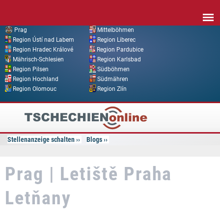
Direkt zum Inhalt
Prag
Mittelböhmen
Region Ústí nad Labem
Region Liberec
Region Hradec Králové
Region Pardubice
Mährisch-Schlesien
Region Karlsbad
Region Pilsen
Südböhmen
Region Hochland
Südmähren
Region Olomouc
Region Zlín
Tschechien
Online
Stellenanzeige schalten
Blogs
Prag | Letiště Praha
Letňany