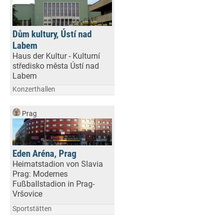
Dům kultury, Ústí nad
Labem
Haus der Kultur - Kulturní
středisko města Ústí nad
Labem
Konzerthallen
Prag
Eden Aréna, Prag
Heimatstadion von Slavia
Prag: Modernes
Fußballstadion in Prag-
Vršovice
Sportstätten