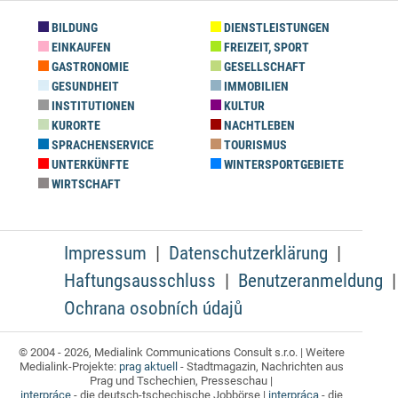
BILDUNG
DIENSTLEISTUNGEN
EINKAUFEN
FREIZEIT, SPORT
GASTRONOMIE
GESELLSCHAFT
GESUNDHEIT
IMMOBILIEN
INSTITUTIONEN
KULTUR
KURORTE
NACHTLEBEN
SPRACHENSERVICE
TOURISMUS
UNTERKÜNFTE
WINTERSPORTGEBIETE
WIRTSCHAFT
Impressum
Datenschutzerklärung
Haftungsausschluss
Benutzeranmeldung
Ochrana osobních údajů
© 2004 - 2026, Medialink Communications Consult s.r.o. | Weitere
Medialink-Projekte:
prag aktuell
- Stadtmagazin, Nachrichten aus
Prag und Tschechien, Presseschau |
interpráce
- die deutsch-tschechische Jobbörse |
interpráca
- die