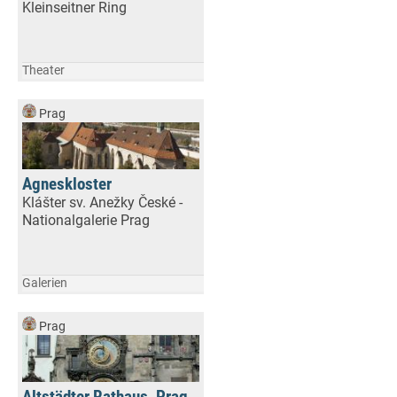
Kleinseitner Ring
Theater
Prag
Agneskloster
Klášter sv. Anežky České -
Nationalgalerie Prag
Galerien
Prag
Altstädter Rathaus, Prag