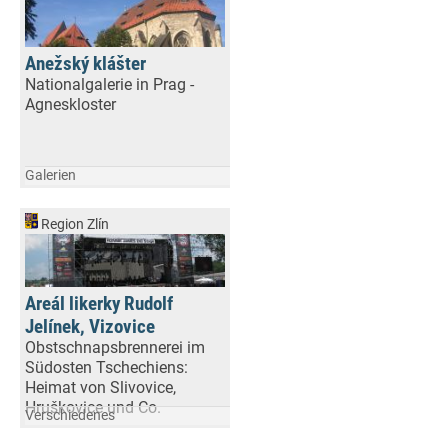
Anežský klášter
Nationalgalerie in Prag -
Agneskloster
Galerien
Region Zlín
Areál likerky Rudolf
Jelínek, Vizovice
Obstschnapsbrennerei im
Südosten Tschechiens:
Heimat von Slivovice,
Hruškovice und Co.
Verschiedenes