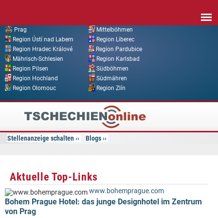
Direkt zum Inhalt
Prag
Mittelböhmen
Region Ústí nad Labem
Region Liberec
Region Hradec Králové
Region Pardubice
Mährisch-Schlesien
Region Karlsbad
Region Pilsen
Südböhmen
Region Hochland
Südmähren
Region Olomouc
Region Zlín
Tschechien
Online
Stellenanzeige schalten
Blogs
Aktuelle Top-Links
www.bohemprague.com
Bohem Prague Hotel: das junge Designhotel im Zentrum
von Prag