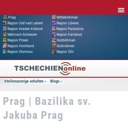
Direkt zum Inhalt
Prag
Mittelböhmen
Region Ústí nad Labem
Region Liberec
Region Hradec Králové
Region Pardubice
Mährisch-Schlesien
Region Karlsbad
Region Pilsen
Südböhmen
Region Hochland
Südmähren
Region Olomouc
Region Zlín
Tschechien
Online
Stellenanzeige schalten
Blogs
Prag | Bazilika sv.
Jakuba Prag