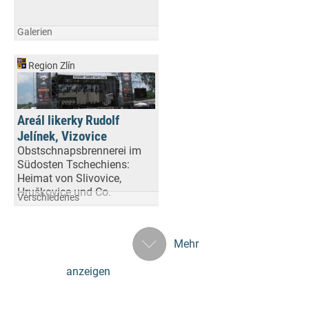
Galerien
Region Zlín
Areál likerky Rudolf
Jelínek, Vizovice
Obstschnapsbrennerei im
Südosten Tschechiens:
Heimat von Slivovice,
Hruškovice und Co.
Verschiedenes
Mehr
anzeigen