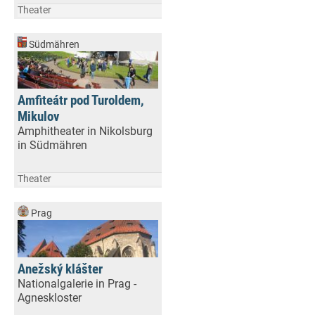
Theater
Südmähren
Amfiteátr pod Turoldem,
Mikulov
Amphitheater in Nikolsburg
in Südmähren
Theater
Prag
Anežský klášter
Nationalgalerie in Prag -
Agneskloster