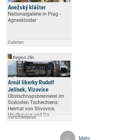
Anežský klášter
Nationalgalerie in Prag -
Agneskloster
Galerien
Region Zlín
Areál likerky Rudolf
Jelínek, Vizovice
Obstschnapsbrennerei im
Südosten Tschechiens:
Heimat von Slivovice,
Hruškovice und Co.
Verschiedenes
Mehr