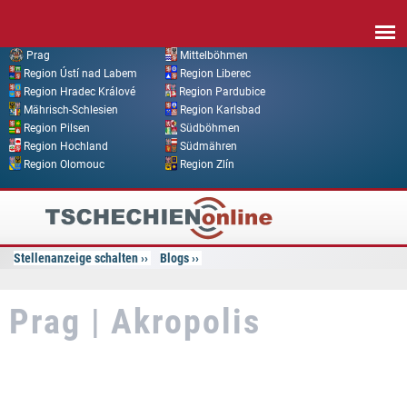
Direkt zum Inhalt
Prag
Mittelböhmen
Region Ústí nad Labem
Region Liberec
Region Hradec Králové
Region Pardubice
Mährisch-Schlesien
Region Karlsbad
Region Pilsen
Südböhmen
Region Hochland
Südmähren
Region Olomouc
Region Zlín
Tschechien
Online
Stellenanzeige schalten
Blogs
Prag | Akropolis