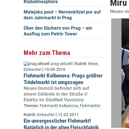
Míru
Klubatmosphäre
Neues nic
Matejska pout – Nervenkitzel pur auf
dem Jahrmarkt in Prag
Über den Dächern von Prag – ein
Ausflug zum Petrin Tower
Mehr zum Thema
|
prag aktuell
Rubrik:
Reise
,
|
Einkaufen
10.09.2016
Flohmarkt Kolbenova: Prags größter
Trödelmarkt ist umgezogen
Neues Domizil befindet sich auf
einem Gelände in der Straße U
Elektry im Stadtteil Vysočany
Themen:
Flohmarkt Kolbenova
,
Flohmärkte
|
Rubrik:
Einkaufen
12.02.2011
Ein unvergesslicher Flohmarkt!
Natürlich in der alten Fleischfabrik