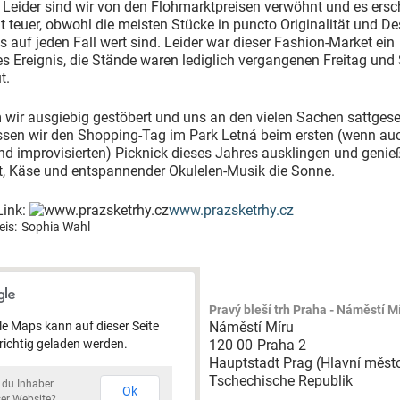
. Leider sind wir von den Flohmarktpreisen verwöhnt und es ersc
ht teuer, obwohl die meisten Stücke in puncto Originalität und D
is auf jeden Fall wert sind. Leider war dieser Fashion-Market ein
s Ereignis, die Stände waren lediglich vergangenen Freitag un
t.
wir ausgiebig gestöbert und uns an den vielen Sachen sattges
ssen wir den Shopping-Tag im Park Letná beim ersten (wenn au
nd improvisierten) Picknick dieses Jahres ausklingen und genie
st, Käse und entspannender Okulelen-Musik die Sonne.
Link:
www.prazsketrhy.cz
is:
Sophia Wahl
Pravý bleší trh Praha - Náměstí M
e Maps kann auf dieser Seite
Náměstí Míru
 richtig geladen werden.
120 00
Praha 2
Hauptstadt Prag (Hlavní měst
Tschechische Republik
t du Inhaber
Ok
ser Website?