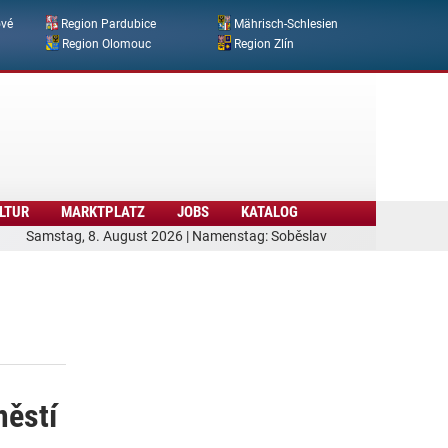
ové
Region Pardubice
Mährisch-Schlesien
Region Olomouc
Region Zlín
LTUR
MARKTPLATZ
JOBS
KATALOG
Samstag, 8. August 2026 | Namenstag: Soběslav
ěstí