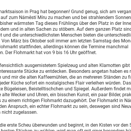
marktsaison in Prag hat begonnen! Grund genug, sich am verga
auf zum Náměstí Míru zu machen und bei strahlendem Sonnen
isher wärmsten Tag dieses Frühlings über den Platz in der Inn
dern und in alten Sachen zu stöbern. Auf dem ganzen Platz sin
 und die unterschiedlichsten Menschen bieten die unterschiedl
. Von März bis Oktober soll immer am letzten Samstag des Mon
lohmarkt stattfinden, allerdings können die Termine manchmal
. Der Flohmarkt hat von 9 bis 16 Uhr geöffnet.
ensichtlich ausgemistetem Spielzeug und alten Klamotten gibt 
 interessante Stücke zu entdecken. Besonders angetan haben es
n und mir die alten Kaffeemühlen, die an mehreren Ständen zu f
jeder Küche sofort ein nostalgisches Flair verleihen würden. Das
alte Bügeleisen, Beistelltischchen und Spiegel. Außerdem findet 
 alte Wecker und Uhren, ein bisschen Kunst, ein paar Bilder, pra
s zu einem richtigen Flohmarkt dazugehört. Der Flohmarkt in Ná
 den Anspruch, ein echter Flohmarkt zu sein, deswegen sind Ne
h nicht zugelassen.
die erste Scheu überwunden und beginnt, in den Kisten vor den
 besten Stücken zu wühlen, wird man oft mit einer besonders h