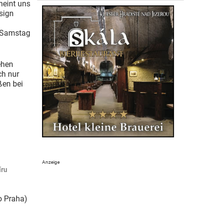
heint uns
esign
d Samstag
ehen
ch nur
ßen bei
íru
o Praha)