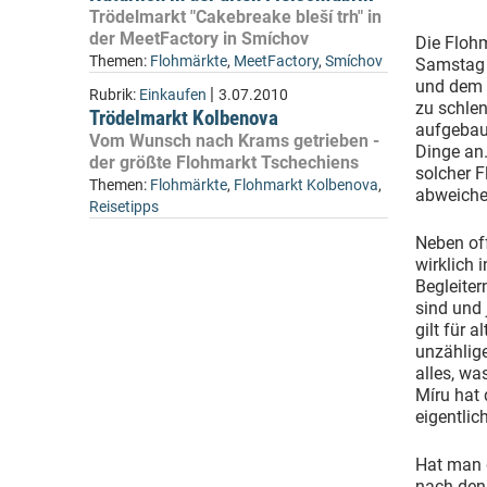
Trödelmarkt "Cakebreake bleší trh" in
der MeetFactory in Smíchov
Die Floh
Themen:
Flohmärkte
,
MeetFactory
,
Smíchov
Samstag 
und dem b
|
Rubrik:
Einkaufen
3.07.2010
zu schlen
Trödelmarkt Kolbenova
aufgebaut
Vom Wunsch nach Krams getrieben -
Dinge an
der größte Flohmarkt Tschechiens
solcher F
Themen:
Flohmärkte
,
Flohmarkt Kolbenova
,
abweichen
Reisetipps
Neben off
wirklich
Begleiter
sind und 
gilt für 
unzählige
alles, wa
Míru hat
eigentlic
Hat man 
nach den