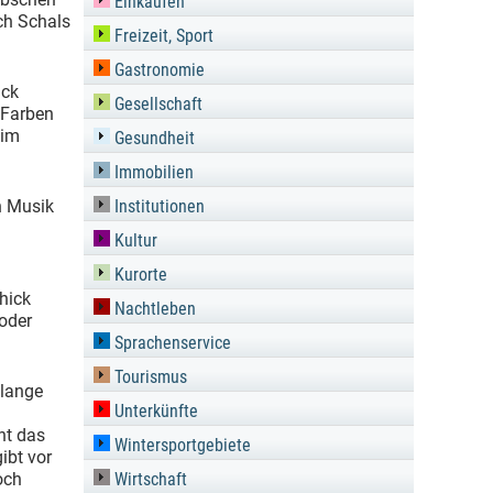
Einkaufen
ch Schals
Freizeit, Sport
Gastronomie
uck
Gesellschaft
n Farben
 im
Gesundheit
Immobilien
h Musik
Institutionen
Kultur
Kurorte
hick
Nachtleben
oder
Sprachenservice
Tourismus
 lange
Unterkünfte
ht das
Wintersportgebiete
ibt vor
och
Wirtschaft