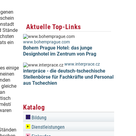
ngenen
schein
enstadt
Aktuelle Top-Links
d Stände
ichsten
ats ein
www.bohemprague.com
Bohem Prague Hotel: das junge
Designhotel im Zentrum von Prag
www.interprace.cz
es einige
interpráce - die deutsch-tschechische
 meinen
Stellenbörse für Fachkräfte und Personal
inden
aus Tschechien
 gleiche
man
ktisch
městí
Katalog
uwaren
Bildung
Dienstleistungen
 Ständen
übschen