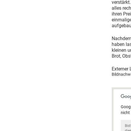
verstärkt
alles rec
ihren Pre
einmalige
aufgebau
Nachdem 
haben la
kleinen u
Brot, Ob
Externer 
Bildnachwe
Googl
nicht
Bis
die