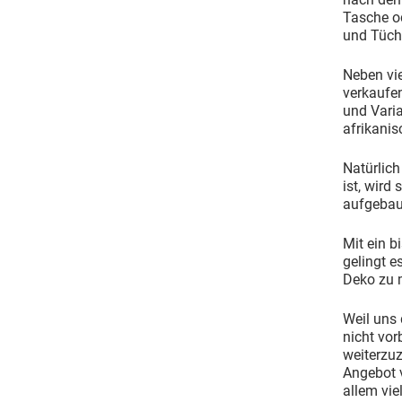
Tasche od
und Tüch
Neben vi
verkaufen
und Varia
afrikanis
Natürlich
ist, wird
aufgebau
Mit ein 
gelingt 
Deko zu 
Weil uns
nicht vor
weiterzuz
Angebot 
allem vi