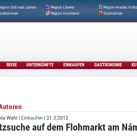
Direkt zum Inhalt
egion Ústí nad Labem
Region Liberec
Region Hradec Král
Südböhmen
Region Hochland
Südmähren
REISE
UNTERKÜNFTE
EINKAUFEN
GASTRONOMIE
KU
Autoren
ia Wahl
|
Einkaufen
| 21.3.2012
tzsuche auf dem Flohmarkt am Nám