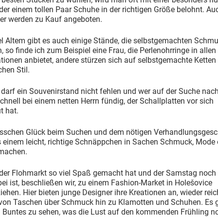
er einem tollen Paar Schuhe in der richtigen Größe belohnt. Au
er werden zu Kauf angeboten.
el Altem gibt es auch einige Stände, die selbstgemachten Schm
, so finde ich zum Beispiel eine Frau, die Perlenohrringe in alle
tionen anbietet, andere stürzen sich auf selbstgemachte Ketten
chen Stil.
 darf ein Souvenirstand nicht fehlen und wer auf der Suche nac
 schnell bei einem netten Herrn fündig, der Schallplatten vor sich
t hat.
bisschen Glück beim Suchen und dem nötigen Verhandlungsgesc
es einem leicht, richtige Schnäppchen in Sachen Schmuck, Mode 
machen.
 der Flohmarkt so viel Spaß gemacht hat und der Samstag noch
bei ist, beschließen wir, zu einem Fashion-Market in Holešovice
iehen. Hier bieten junge Designer ihre Kreationen an, wieder reic
von Taschen über Schmuck hin zu Klamotten und Schuhen. Es g
el Buntes zu sehen, was die Lust auf den kommenden Frühling n