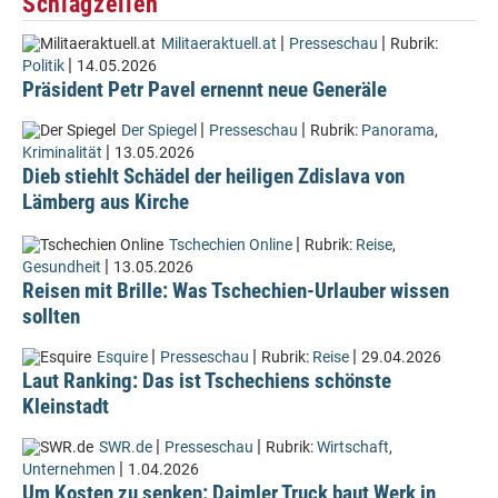
Schlagzeilen
|
|
Militaeraktuell.at
Presseschau
Rubrik:
|
Politik
14.05.2026
Präsident Petr Pavel ernennt neue Generäle
|
|
Der Spiegel
Presseschau
Rubrik:
Panorama
,
|
Kriminalität
13.05.2026
Dieb stiehlt Schädel der heiligen Zdislava von
Lämberg aus Kirche
|
Tschechien Online
Rubrik:
Reise
,
|
Gesundheit
13.05.2026
Reisen mit Brille: Was Tschechien-Urlauber wissen
sollten
|
|
|
Esquire
Presseschau
Rubrik:
Reise
29.04.2026
Laut Ranking: Das ist Tschechiens schönste
Kleinstadt
|
|
SWR.de
Presseschau
Rubrik:
Wirtschaft
,
|
Unternehmen
1.04.2026
Um Kosten zu senken: Daimler Truck baut Werk in