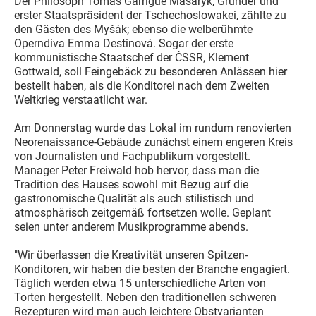
Der Philosoph Tomáš Garrigue Masaryk, Gründer und
erster Staatspräsident der Tschechoslowakei, zählte zu
den Gästen des Myšák; ebenso die welberühmte
Operndiva Emma Destinová. Sogar der erste
kommunistische Staatschef der ČSSR, Klement
Gottwald, soll Feingebäck zu besonderen Anlässen hier
bestellt haben, als die Konditorei nach dem Zweiten
Weltkrieg verstaatlicht war.
Am Donnerstag wurde das Lokal im rundum renovierten
Neorenaissance-Gebäude zunächst einem engeren Kreis
von Journalisten und Fachpublikum vorgestellt.
Manager Peter Freiwald hob hervor, dass man die
Tradition des Hauses sowohl mit Bezug auf die
gastronomische Qualität als auch stilistisch und
atmosphärisch zeitgemäß fortsetzen wolle. Geplant
seien unter anderem Musikprogramme abends.
"Wir überlassen die Kreativität unseren Spitzen-
Konditoren, wir haben die besten der Branche engagiert.
Täglich werden etwa 15 unterschiedliche Arten von
Torten hergestellt. Neben den traditionellen schweren
Rezepturen wird man auch leichtere Obstvarianten