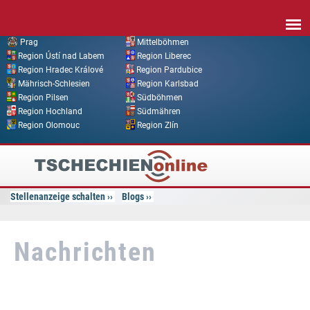
Direkt zum Inhalt
Prag
Mittelböhmen
Region Ústí nad Labem
Region Liberec
Region Hradec Králové
Region Pardubice
Mährisch-Schlesien
Region Karlsbad
Region Pilsen
Südböhmen
Region Hochland
Südmähren
Region Olomouc
Region Zlín
Tschechien
Online
Stellenanzeige schalten
Blogs
Nachrichten