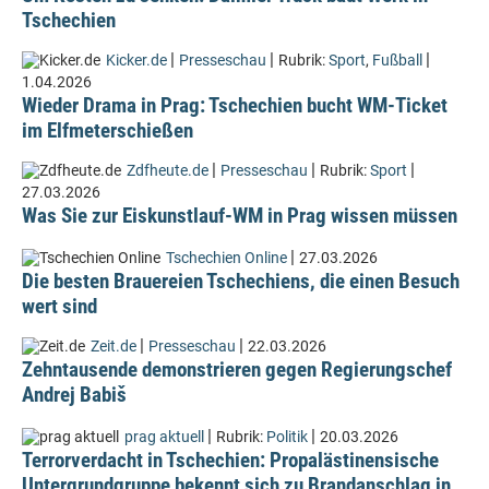
Tschechien
|
|
|
Kicker.de
Presseschau
Rubrik:
Sport
,
Fußball
1.04.2026
Wieder Drama in Prag: Tschechien bucht WM-Ticket
im Elfmeterschießen
|
|
|
Zdfheute.de
Presseschau
Rubrik:
Sport
27.03.2026
Was Sie zur Eiskunstlauf-WM in Prag wissen müssen
|
Tschechien Online
27.03.2026
Die besten Brauereien Tschechiens, die einen Besuch
wert sind
|
|
Zeit.de
Presseschau
22.03.2026
Zehntausende demonstrieren gegen Regierungschef
Andrej Babiš
|
|
prag aktuell
Rubrik:
Politik
20.03.2026
Terrorverdacht in Tschechien: Propalästinensische
Untergrundgruppe bekennt sich zu Brandanschlag in