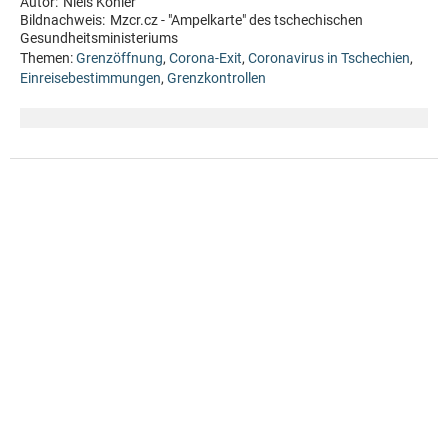
Autor:
Niels Köhler
Bildnachweis:
Mzcr.cz - "Ampelkarte" des tschechischen
Gesundheitsministeriums
Themen:
Grenzöffnung
,
Corona-Exit
,
Coronavirus in Tschechien
,
Einreisebestimmungen
,
Grenzkontrollen