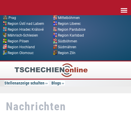
Direkt zum Inhalt
Prag
Mittelböhmen
Region Ústí nad Labem
Region Liberec
Region Hradec Králové
Region Pardubice
Mährisch-Schlesien
Region Karlsbad
Region Pilsen
Südböhmen
Region Hochland
Südmähren
Region Olomouc
Region Zlín
Tschechien
Online
Stellenanzeige schalten
Blogs
Nachrichten