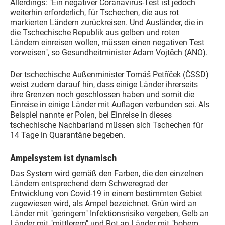
Allerdings: "Ein negativer Coranavirus-Test ist jedoch
weiterhin erforderlich, für Tschechen, die aus rot
markierten Ländern zurückreisen. Und Ausländer, die in
die Tschechische Republik aus gelben und roten
Ländern einreisen wollen, müssen einen negativen Test
vorweisen", so Gesundheitminister Adam Vojtěch (ANO).
Der tschechische Außenminister Tomáš Petříček (ČSSD)
weist zudem darauf hin, dass einige Länder ihrerseits
ihre Grenzen noch geschlossen haben und somit die
Einreise in einige Länder mit Auflagen verbunden sei. Als
Beispiel nannte er Polen, bei Einreise in dieses
tschechische Nachbarland müssen sich Tschechen für
14 Tage in Quarantäne begeben.
Ampelsystem ist dynamisch
Das System wird gemäß den Farben, die den einzelnen
Ländern entsprechend dem Schweregrad der
Entwicklung von Covid-19 in einem bestimmten Gebiet
zugewiesen wird, als Ampel bezeichnet. Grün wird an
Länder mit "geringem" Infektionsrisiko vergeben, Gelb an
Länder mit "mittlerem" und Rot an Länder mit "hohem