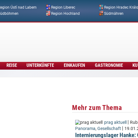
Direkt zum Inhalt
egion Ústí nad Labem
Region Liberec
Region Hradec Král
Südböhmen
Region Hochland
Südmähren
REISE
UNTERKÜNFTE
EINKAUFEN
GASTRONOMIE
KU
Mehr zum Thema
|
prag aktuell
Rubr
|
Panorama
,
Gesellschaft
19.01.
Internierungslager Hanke: