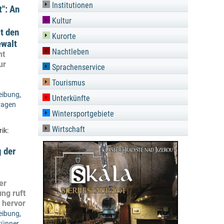
Institutionen
": An
Kultur
t den
Kurorte
ewalt
Nachtleben
ht
ur
Sprachenservice
Tourismus
reibung
,
Unterkünfte
ragen
Wintersportgebiete
Wirtschaft
ik:
 der
er
ng ruft
 hervor
reibung
,
rünner