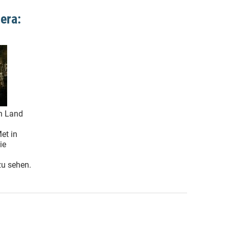
era:
n Land
et in
ie
zu sehen.