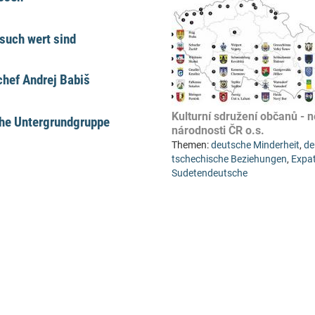
such wert sind
hef Andrej Babiš
Kulturní sdružení občanů -
che Untergrundgruppe
národnosti ČR o.s.
Themen:
deutsche Minderheit
,
de
tschechische Beziehungen
,
Expat
Sudetendeutsche