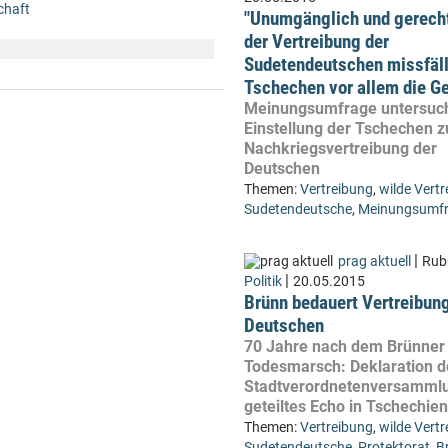
chaft
"Unumgänglich und gerecht
der Vertreibung der
Sudetendeutschen missfäll
Tschechen vor allem die G
Meinungsumfrage untersuc
Einstellung der Tschechen z
Nachkriegsvertreibung der
Deutschen
Themen:
Vertreibung
,
wilde Vert
Sudetendeutsche
,
Meinungsumf
|
prag aktuell
Rubr
|
Politik
20.05.2015
Brünn bedauert Vertreibung
Deutschen
70 Jahre nach dem Brünner
Todesmarsch: Deklaration d
Stadtverordnetenversammlu
geteiltes Echo in Tschechien
Themen:
Vertreibung
,
wilde Vert
Sudetendeutsche
,
Protektorat
,
B