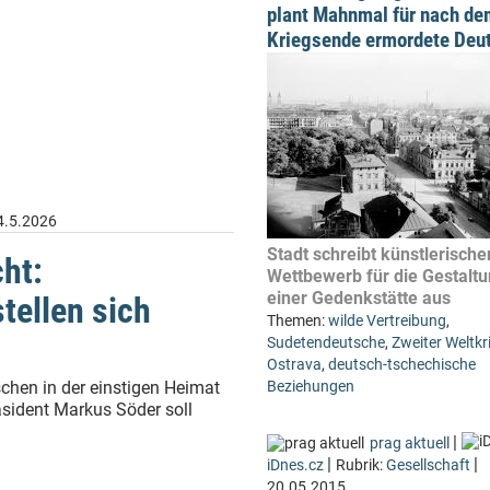
plant Mahnmal für nach de
Kriegsende ermordete Deu
4.5.2026
Stadt schreibt künstlerische
ht:
Wettbewerb für die Gestalt
einer Gedenkstätte aus
tellen sich
Themen:
wilde Vertreibung
,
Sudetendeutsche
,
Zweiter Weltkr
Ostrava
,
deutsch-tschechische
schen in der einstigen Heimat
Beziehungen
äsident Markus Söder soll
|
prag aktuell
|
|
iDnes.cz
Rubrik:
Gesellschaft
20.05.2015