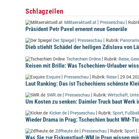
Schlagzeilen
|
|
Militaeraktuell.at
Presseschau
Rubri
Präsident Petr Pavel ernennt neue Generäle
|
|
Der Spiegel
Presseschau
Rubrik:
Panoram
Dieb stiehlt Schädel der heiligen Zdislava von 
|
Tschechien Online
Rubrik:
Reise
,
Ges
Reisen mit Brille: Was Tschechien-Urlauber wiss
|
|
|
Esquire
Presseschau
Rubrik:
Reise
29.04.20
Laut Ranking: Das ist Tschechiens schönste Kle
|
|
SWR.de
Presseschau
Rubrik:
Wirtschaft
,
Unt
Um Kosten zu senken: Daimler Truck baut Werk i
|
|
Kicker.de
Presseschau
Rubrik:
Sport
,
Fußbal
Wieder Drama in Prag: Tschechien bucht WM-Tic
|
|
|
Zdfheute.de
Presseschau
Rubrik:
Sport
Was Sie zur Eiskunstlauf-WM in Prag wissen m