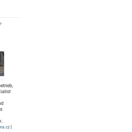
r-
etrieb,
alist
nd
es
k.
|
ra.cz