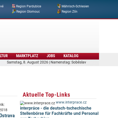
ové
Region Pardubice
Mährisch-Schlesien
Region Olomouc
Region Zlín
LTUR
MARKTPLATZ
JOBS
KATALOG
Samstag, 8. August 2026 | Namenstag: Soběslav
Aktuelle Top-Links
www.interprace.cz
ik:
interpráce - die deutsch-tschechische
2018
Stellenbörse für Fachkräfte und Personal
 Ostrava