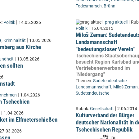
Todesmarsch
,
Brünn
|
|
prag aktuell
Rubr
k:
Politik
14.05.2026
|
Politik
15.04.2015
Miloš Zeman: Sudetendeut
|
a
,
Kriminalität
13.05.2026
Landsmannschaft
Lämberg aus Kirche
"bedeutungsloser Verein"
Tschechiens Staatsoberhau
|
undheit
13.05.2026
besucht Region Karlsbad und
en sollten
Vertriebenenverband im
"Niedergang"
26
Themen:
Sudetendeutsche
instadt
Landsmannschaft
,
Miloš Zeman
,
Sudetendeutsche
|
ernehmen
1.04.2026
n Tschechien
|
Rubrik:
Gesellschaft
2.06.2014
|
l
1.04.2026
Kulturverband der Bürger
ket im Elfmeterschießen
deutscher Nationalität in d
Tschechischen Republik
27.03.2026
üssen