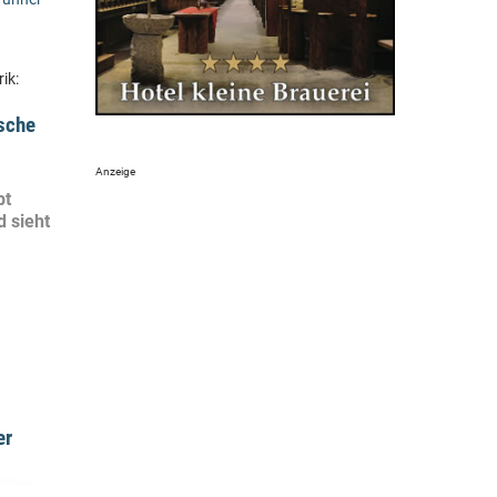
ik:
sche
pt
 sieht
er