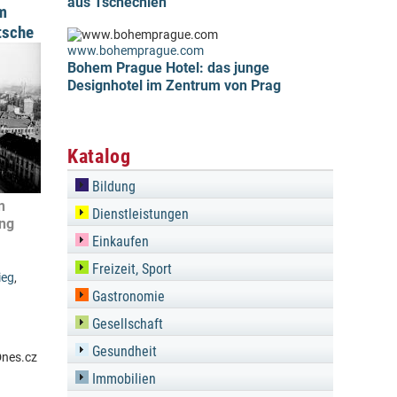
aus Tschechien
m
tsche
www.bohemprague.com
Bohem Prague Hotel: das junge
Designhotel im Zentrum von Prag
Katalog
Bildung
n
Dienstleistungen
ung
Einkaufen
Freizeit, Sport
ieg
,
Gastronomie
Gesellschaft
Gesundheit
Immobilien