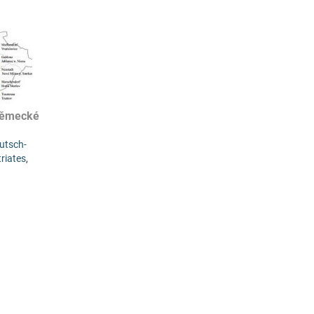
 německé
utsch-
riates
,