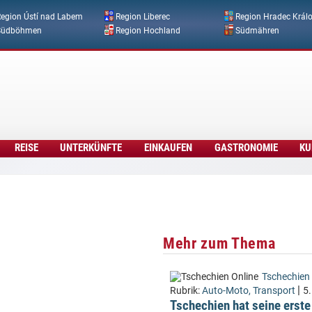
Direkt zum Inhalt
egion Ústí nad Labem
Region Liberec
Region Hradec Král
Südböhmen
Region Hochland
Südmähren
REISE
UNTERKÜNFTE
EINKAUFEN
GASTRONOMIE
KU
Mehr zum Thema
Tschechien 
|
Rubrik:
Auto-Moto, Transport
5
Tschechien hat seine erste