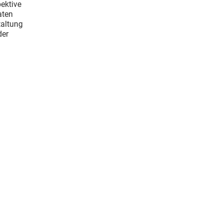
ektive
aten
taltung
der