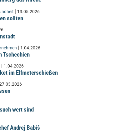
|
undheit
13.05.2026
en sollten
26
instadt
|
ernehmen
1.04.2026
n Tschechien
|
l
1.04.2026
ket im Elfmeterschießen
27.03.2026
üssen
such wert sind
hef Andrej Babiš