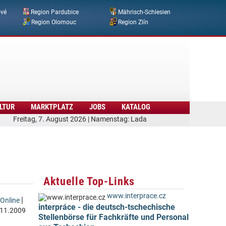
ové
Region Pardubice
Mährisch-Schlesien
Region Olomouc
Region Zlín
LTUR
MARKTPLATZ
JOBS
KATALOG
Freitag, 7. August 2026 | Namenstag: Lada
Aktuelle Top-Links
www.interprace.cz
|
Online
interpráce - die deutsch-tschechische
.11.2009
Stellenbörse für Fachkräfte und Personal