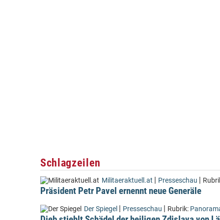
Schlagzeilen
|
|
Militaeraktuell.at
Presseschau
Rubri
Präsident Petr Pavel ernennt neue Generäle
|
|
Der Spiegel
Presseschau
Rubrik:
Panoram
Dieb stiehlt Schädel der heiligen Zdislava von 