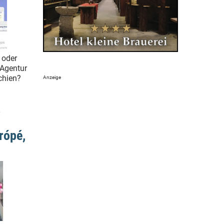
 oder
 Agentur
echien?
,
rópé,