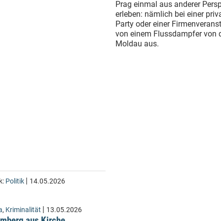
Prag einmal aus anderer Persp
erleben: nämlich bei einer priv
Party oder einer Firmenverans
von einem Flussdampfer von 
Moldau aus.
|
k:
Politik
14.05.2026
|
a
,
Kriminalität
13.05.2026
Lämberg aus Kirche