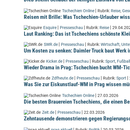
|
Tschechien Online
Rubrik:
Reise
,
Ges
Reisen mit Brille: Was Tschechien-Urlauber wiss
|
|
|
Esquire
Presseschau
Rubrik:
Reise
29.04.20
Laut Ranking: Das ist Tschechiens schönste Kle
|
|
SWR.de
Presseschau
Rubrik:
Wirtschaft
,
Unt
Um Kosten zu senken: Daimler Truck baut Werk i
|
|
Kicker.de
Presseschau
Rubrik:
Sport
,
Fußbal
Wieder Drama in Prag: Tschechien bucht WM-Tic
|
|
|
Zdfheute.de
Presseschau
Rubrik:
Sport
Was Sie zur Eiskunstlauf-WM in Prag wissen m
|
Tschechien Online
27.03.2026
Die besten Brauereien Tschechiens, die einen Be
|
|
Zeit.de
Presseschau
22.03.2026
Zehntausende demonstrieren gegen Regierungsc
|
|
prag aktuell
Rubrik:
Politik
20.03.2026