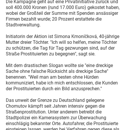
Die Kampagne geht auf eine Privatinitiative zurück und
soll 400.000 Kronen (rund 17.000 Euro) gekostet haben,
wobei der Großteil der Summe mit Spenden ansässiger
Firmen bezahlt wurde; 20 Prozent erstattete die
Stadtverwaltung.
Initiatorin der Aktion ist Simona Kmoníčková, 40-jährige
Mutter dreier Töchter. "Ich will so helfen, meine Töchter
zu schützen, die Tag für Tag gezwungen sind, auf der
Straße Prostituierten zu begegnen", sagt sie.
Mit dem drastischen Slogan wollte sie "eine dreckige
Sache ohne falsche Rücksicht als dreckige Sache"
benennen. "Weil man am besten ohne Hürden
kommuniziert, habe ich mich entschlossen, die Kunden
der Prostituierten durch ein Bild anzusprechen."
Das unweit der Grenze zu Deutschland gelegene
Chomutov kämpft seit Jahren intensiv gegen die
Straßenprostitution. Unter anderem betreibt die
Stadtpolizei ein Kamerasystem zur Überwachung
einschlägig bekannter Orte. Autofahrer, die Prostituierte
einsteigen lassen, werden bei Verfahren gegen diese als