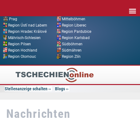
Direkt zum Inhalt
Prag
Mittelböhmen
Region Ústí nad Labem
Region Liberec
Region Hradec Králové
Region Pardubice
Mährisch-Schlesien
Region Karlsbad
Region Pilsen
Südböhmen
Region Hochland
Südmähren
Region Olomouc
Region Zlín
Tschechien
Online
Stellenanzeige schalten
Blogs
Nachrichten