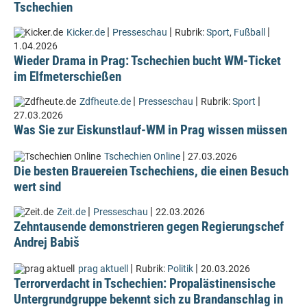
Tschechien
|
|
|
Kicker.de
Presseschau
Rubrik:
Sport
,
Fußball
1.04.2026
Wieder Drama in Prag: Tschechien bucht WM-Ticket
im Elfmeterschießen
|
|
|
Zdfheute.de
Presseschau
Rubrik:
Sport
27.03.2026
Was Sie zur Eiskunstlauf-WM in Prag wissen müssen
|
Tschechien Online
27.03.2026
Die besten Brauereien Tschechiens, die einen Besuch
wert sind
|
|
Zeit.de
Presseschau
22.03.2026
Zehntausende demonstrieren gegen Regierungschef
Andrej Babiš
|
|
prag aktuell
Rubrik:
Politik
20.03.2026
Terrorverdacht in Tschechien: Propalästinensische
Untergrundgruppe bekennt sich zu Brandanschlag in