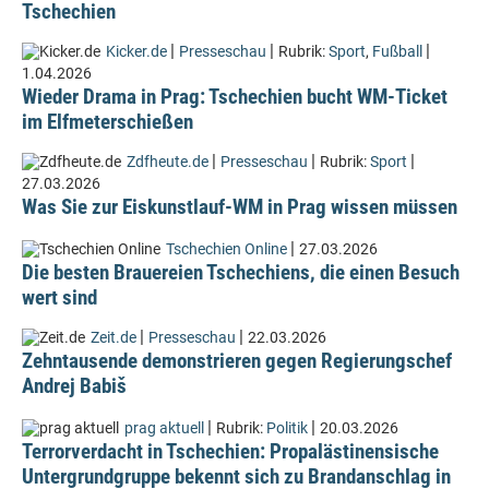
Tschechien
|
|
|
Kicker.de
Presseschau
Rubrik:
Sport
,
Fußball
1.04.2026
Wieder Drama in Prag: Tschechien bucht WM-Ticket
im Elfmeterschießen
|
|
|
Zdfheute.de
Presseschau
Rubrik:
Sport
27.03.2026
Was Sie zur Eiskunstlauf-WM in Prag wissen müssen
|
Tschechien Online
27.03.2026
Die besten Brauereien Tschechiens, die einen Besuch
wert sind
|
|
Zeit.de
Presseschau
22.03.2026
Zehntausende demonstrieren gegen Regierungschef
Andrej Babiš
|
|
prag aktuell
Rubrik:
Politik
20.03.2026
Terrorverdacht in Tschechien: Propalästinensische
Untergrundgruppe bekennt sich zu Brandanschlag in