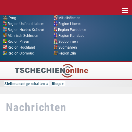
Direkt zum Inhalt
Prag
Mittelböhmen
Region Ústí nad Labem
Region Liberec
Region Hradec Králové
Region Pardubice
Mährisch-Schlesien
Region Karlsbad
Region Pilsen
Südböhmen
Region Hochland
Südmähren
Region Olomouc
Region Zlín
Tschechien
Online
Stellenanzeige schalten
Blogs
Nachrichten