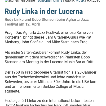
|
|
Tschechien Online
Rubrik:
Musik
9.4.2010
Rudy Linka in der Lucerna
Rudy Linka und Bobo Stenson beim Agharta Jazz
Festival am 12. April
Prag - Das Agharta Jazz-Festival, eine lose Reihe von
Konzerten, bringt dieses Jahr Gitarren-Gurus wie Pat
Metheny, John Scofield und Mike Stern nach Prag.
Als erster Saiten-Zauberer kommt Rudy Linka, der
gemeinsam mit dem schwedischen Pianisten Bobo
Stenson am Montag in der Lucerna Music Bar auftritt.
Der 1960 in Prag geborene Gitarrist floh als 20-Jähriger
aus der Tschechoslowakei und lebte zunächst in
Schweden, bevor er Mitte der 80er Jahre in die USA kam
und am renommierten Berklee College of Music
studierte.
Heute gehört Linka zu den international bekanntesten
Jazz-Musikern tschechischer Herkunft, vergleichbar