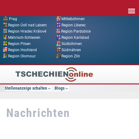
Direkt zum Inhalt
Prag
Mittelböhmen
Region Ústí nad Labem
Region Liberec
Region Hradec Králové
Region Pardubice
Mährisch-Schlesien
Region Karlsbad
Region Pilsen
Südböhmen
Region Hochland
Südmähren
Region Olomouc
Region Zlín
Tschechien
Online
Stellenanzeige schalten
Blogs
Nachrichten