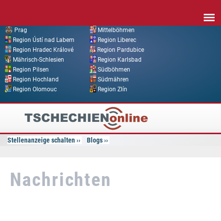
Direkt zum Inhalt
Prag
Mittelböhmen
Region Ústí nad Labem
Region Liberec
Region Hradec Králové
Region Pardubice
Mährisch-Schlesien
Region Karlsbad
Region Pilsen
Südböhmen
Region Hochland
Südmähren
Region Olomouc
Region Zlín
Tschechien
Online
Stellenanzeige schalten
Blogs
Nachrichten