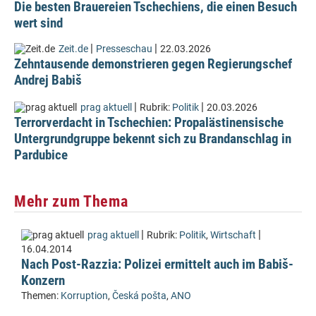
Die besten Brauereien Tschechiens, die einen Besuch
wert sind
|
|
Zeit.de
Presseschau
22.03.2026
Zehntausende demonstrieren gegen Regierungschef
Andrej Babiš
|
|
prag aktuell
Rubrik:
Politik
20.03.2026
Terrorverdacht in Tschechien: Propalästinensische
Untergrundgruppe bekennt sich zu Brandanschlag in
Pardubice
Mehr zum Thema
|
|
prag aktuell
Rubrik:
Politik
,
Wirtschaft
16.04.2014
Nach Post-Razzia: Polizei ermittelt auch im Babiš-
Konzern
Themen:
Korruption
,
Česká pošta
,
ANO