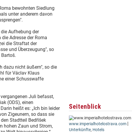
on Roma bewohnten Siedlung
mals unter anderem davon
usprengen".
s die Aufhebung der
n die Adresse der Roma
ei die Straftat der
asse und Überzeugung", so
 Bartoš.
h dazu nicht äußern", so die
hl für Václav Klaus
ne einer Schusswaffe
 vergangenen Juli befasst,
iak (ODS), einen
Seitenblick
arin heißt es: „Ich bin leider
 von Zigeunern, so dass sie
 den Stadtteil Bedříšek
|
www.imperialhotelostrava.com
nem hohen Zaun und Strom,
Unterkünfte
,
Hotels
nze Welt hinausschreien.“