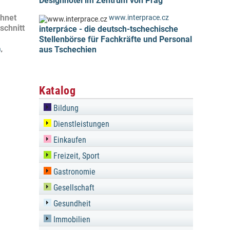
Designhotel im Zentrum von Prag
chnet
www.interprace.cz
schnitt
interpráce - die deutsch-tschechische
Stellenbörse für Fachkräfte und Personal
a
,
aus Tschechien
Katalog
Bildung
Dienstleistungen
Einkaufen
Freizeit, Sport
Gastronomie
Gesellschaft
Gesundheit
Immobilien