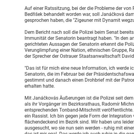
Auf einer Ratssitzung, bei der die Probleme der v
Bedřišek behandelt worden war, soll Janáčková da
gesprochen haben, die "Zigeuner mit Dynamit wegz
Dem Bericht nach soll die Polizei beim Senat bereit
Immunität der Senatorin beantragt haben. "In den a
gerichteten Aussagen der Senatorin erkennt die Poliz
Verunglimpfung einer Nation, ethnischen Gruppe, R
der Sprecher der Ostrauer Staatsanwaltschaft David
"Das ist für mich eine neue Information, ich werde ic
Senatorin, die im Februar bei der Präsidentschafswa
gestimmt und danach einen Drohbrief mit der Patro
erhalten hatte.
Mit Janáčkovás Äußerungen ist die Polizei seit dem
als ihr Vorgänger im Bezirksrathaus, Radomír Michn
entsprechenden Tonband-Mitschnitt veröffentlichte. D
ein Rassist. Ich bin gegen jede Form der Integration
flächendeckend im Bezirk sind. Wir haben uns leider
ausgesucht, wo sie nun sein werden - ruhig mit ei
das ist mir egal. Das werde ich auch ruhig in die ga