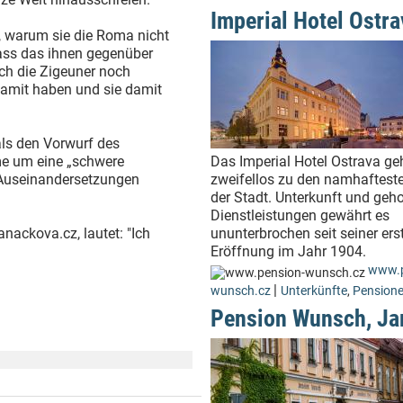
Imperial Hotel Ostra
n, warum sie die Roma nicht
dass das ihnen gegenüber
ich die Zigeuner noch
namit haben und sie damit
als den Vorwurf des
me um eine „schwere
Das Imperial Hotel Ostrava ge
e Auseinandersetzungen
zweifellos zu den namhaftest
der Stadt. Unterkunft und geh
Dienstleistungen gewährt es
nackova.cz, lautet: "Ich
ununterbrochen seit seiner er
Eröffnung im Jahr 1904.
www.p
|
wunsch.cz
Unterkünfte
,
Pension
Pension Wunsch, Ja