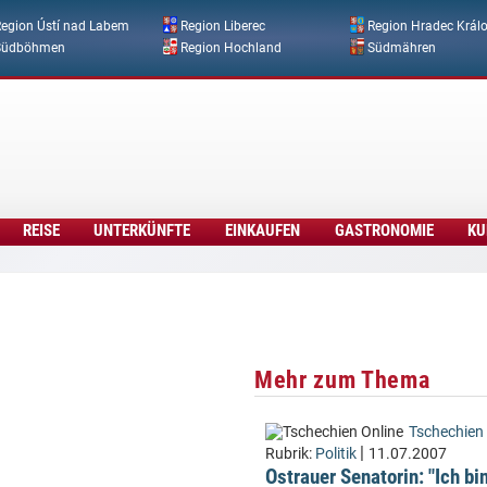
Direkt zum Inhalt
egion Ústí nad Labem
Region Liberec
Region Hradec Král
Südböhmen
Region Hochland
Südmähren
REISE
UNTERKÜNFTE
EINKAUFEN
GASTRONOMIE
KU
Mehr zum Thema
Tschechien 
|
Rubrik:
Politik
11.07.2007
Ostrauer Senatorin: "Ich bin