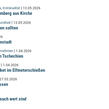
|
a
,
Kriminalität
13.05.2026
Lämberg aus Kirche
|
undheit
13.05.2026
en sollten
26
instadt
|
ernehmen
1.04.2026
n Tschechien
|
l
1.04.2026
ket im Elfmeterschießen
27.03.2026
üssen
such wert sind