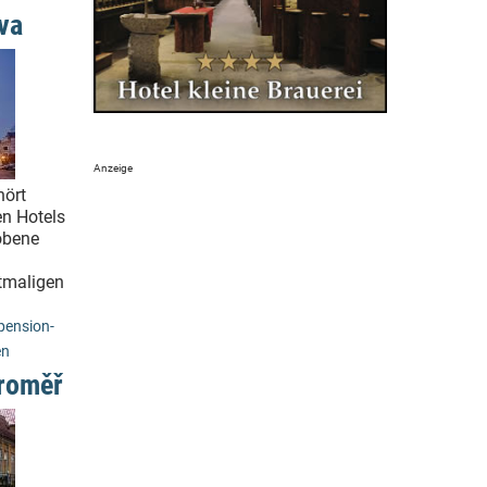
va
hört
en Hotels
obene
stmaligen
ension-
en
roměř