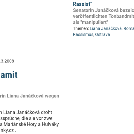
Rassist"
Senatorin Janáčková bezei
veröffentlichten Tonbandmit
als "manipuliert"
Themen:
Liana Janáčková
,
Rom
Rassismus
,
Ostrava
.3.2008
namit
orin Liana Janáčková wegen
in Liana Janáčková droht
ssprüche, die sie vor zwei
ks Mariánské Hory a Hulváky
nky.cz .