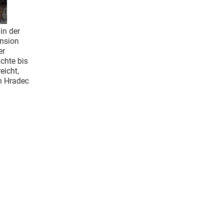
in der
ension
er
chte bis
eicht,
n Hradec