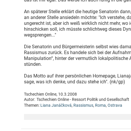
An späterer Stelle erklärt die heutige Senatorin dan
an anderer Stelle ansiedeln möchte: "Ich verstehe, 
ungerecht ist, aber ich weiß wirklich nicht mehr, wo 
hinschicken soll, ich müsste schlichtweg dieses Dy
wegsprengen..."
Die Senatorin und Bürgermeisterin selbst wies dam
Rassismus zurück. Es handele sich bei der Aufnah
Manipulation“, hinter der vermutlich lokalpolitisch
stünden.
Das Motto auf ihrer persönlichen Homepage, Lianaja
sage, was ich denke, und dazu stehe ich". (nk/gp)
Tschechien Online, 10.3.2008
Autor:
Tschechien Online - Ressort Politik und Gesellschaft
Themen:
Liana Janáčková
,
Rassismus
,
Roma
,
Ostrava