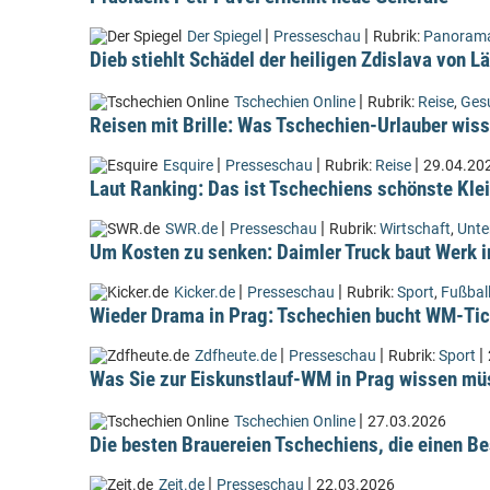
|
|
Der Spiegel
Presseschau
Rubrik:
Panoram
Dieb stiehlt Schädel der heiligen Zdislava von 
|
Tschechien Online
Rubrik:
Reise
,
Ges
Reisen mit Brille: Was Tschechien-Urlauber wiss
|
|
|
Esquire
Presseschau
Rubrik:
Reise
29.04.20
Laut Ranking: Das ist Tschechiens schönste Kle
|
|
SWR.de
Presseschau
Rubrik:
Wirtschaft
,
Unt
Um Kosten zu senken: Daimler Truck baut Werk i
|
|
Kicker.de
Presseschau
Rubrik:
Sport
,
Fußbal
Wieder Drama in Prag: Tschechien bucht WM-Tic
|
|
|
Zdfheute.de
Presseschau
Rubrik:
Sport
Was Sie zur Eiskunstlauf-WM in Prag wissen m
|
Tschechien Online
27.03.2026
Die besten Brauereien Tschechiens, die einen Be
|
|
Zeit.de
Presseschau
22.03.2026