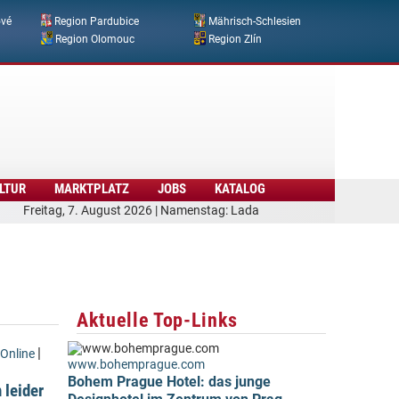
ové
Region Pardubice
Mährisch-Schlesien
Region Olomouc
Region Zlín
LTUR
MARKTPLATZ
JOBS
KATALOG
Freitag, 7. August 2026 | Namenstag: Lada
Aktuelle Top-Links
|
Online
www.bohemprague.com
Bohem Prague Hotel: das junge
 leider