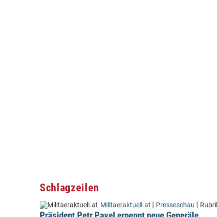
Schlagzeilen
|
|
Militaeraktuell.at
Presseschau
Rubri
Präsident Petr Pavel ernennt neue Generäle