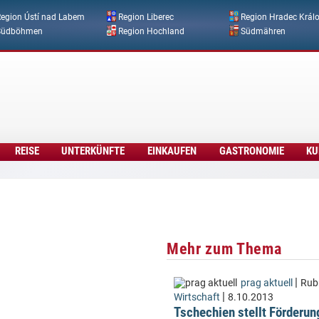
Direkt zum Inhalt
egion Ústí nad Labem
Region Liberec
Region Hradec Král
Südböhmen
Region Hochland
Südmähren
REISE
UNTERKÜNFTE
EINKAUFEN
GASTRONOMIE
KU
Mehr zum Thema
|
prag aktuell
Rubr
|
Wirtschaft
8.10.2013
Tschechien stellt Förderun