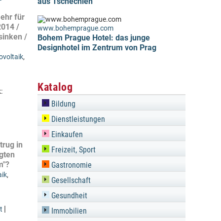
aus Tschechien
ehr für
2014 /
www.bohemprague.com
sinken /
Bohem Prague Hotel: das junge
Designhotel im Zentrum von Prag
ovoltaik
,
Katalog
:
Bildung
Dienstleistungen
Einkaufen
trug in
Freizeit, Sport
gten
m"?
Gastronomie
aik
,
Gesellschaft
Gesundheit
|
t
Immobilien