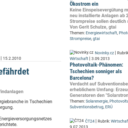
Ökostrom ein
Keine Einspeisevergütung m
neu installierte Anlagen ab 
Strompreise sollen deutlich 
Von Gerit Schulze, gtai
Themen:
Energiewirtschaft
,
Phot
Strompreise
,
gtai
|
Novinky.cz
Rubrik
|
|
15.2.2010
Wirtschaft
3.09.2013
Photovoltaik-Phänomen:
efährdet
Tschechien sonniger als
Barcelona?
Verdacht auf Subventionsbe
erheblichem Umfang: Erzeu
Windanlagen
Generatoren den "Solarstro
rgiebranche in Tschechien
Themen:
Solarenergie
,
Photovolt
orgung.
Subventionsbetrug
,
ERÚ
 Energieversorgungsnetzes
|
ČT24
Rubrik:
Wirtschaf
richtete.
9.07.2013