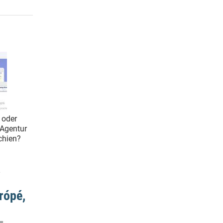
 oder
 Agentur
echien?
,
rópé,