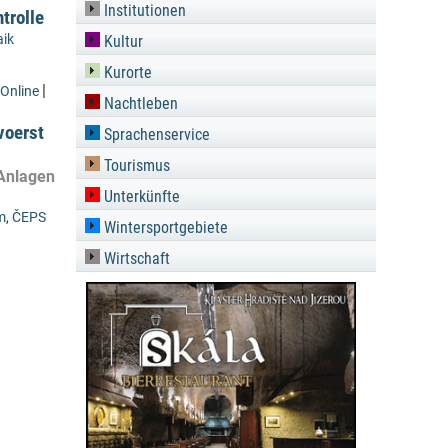
Institutionen
trolle
aik
Kultur
Kurorte
|
Online
Nachtleben
voerst
Sprachenservice
Tourismus
 Anlagen
Unterkünfte
m
,
ČEPS
Wintersportgebiete
Wirtschaft