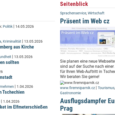
Seitenblick
Sprachenservice
,
Wirtschaft
Präsent im Web cz
|
k:
Politik
14.05.2026
|
a
,
Kriminalität
13.05.2026
Lämberg aus Kirche
|
undheit
13.05.2026
Sie planen eine neue Webseite
en sollten
sind auf der Suche nach einer
für Ihren Web-Auftritt in Tsch
26
instadt
Wir beraten Sie gerne!
|
ernehmen
1.04.2026
|
www.firemniparnik.cz
Tourismus
n Tschechien
Gastronomie
Ausflugsdampfer Eu
|
l
1.04.2026
ket im Elfmeterschießen
Prag