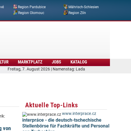
ové
Region Pardubice
Mährisch-Schlesien
Region Olomouc
Region Zlín
LTUR
MARKTPLATZ
JOBS
KATALOG
Freitag, 7. August 2026 | Namenstag: Lada
Aktuelle Top-Links
www.interprace.cz
ik:
interpráce - die deutsch-tschechische
Stellenbörse für Fachkräfte und Personal
g von