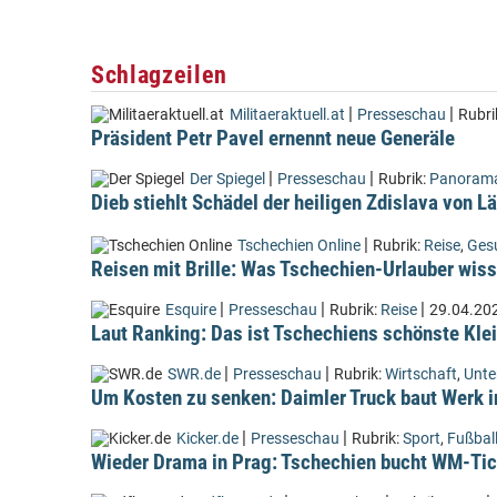
Schlagzeilen
|
|
Militaeraktuell.at
Presseschau
Rubri
Präsident Petr Pavel ernennt neue Generäle
|
|
Der Spiegel
Presseschau
Rubrik:
Panoram
Dieb stiehlt Schädel der heiligen Zdislava von 
|
Tschechien Online
Rubrik:
Reise
,
Ges
Reisen mit Brille: Was Tschechien-Urlauber wiss
|
|
|
Esquire
Presseschau
Rubrik:
Reise
29.04.20
Laut Ranking: Das ist Tschechiens schönste Kle
|
|
SWR.de
Presseschau
Rubrik:
Wirtschaft
,
Unt
Um Kosten zu senken: Daimler Truck baut Werk i
|
|
Kicker.de
Presseschau
Rubrik:
Sport
,
Fußbal
Wieder Drama in Prag: Tschechien bucht WM-Tic