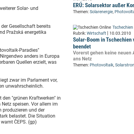
ERÚ: Solarsektor außer Kon
eiterer Solar- und
Themen:
Solarenergie
,
Photovolt
 der Gesellschaft bereits
Tschechien 
nd Pražská energetika
|
Rubrik:
Wirtschaft
10.03.2010
Solar-Boom in Tschechien 
beendet
ovoltaik-Paradies"
Vorerst gehen keine neuen
. Nirgendwo anders in Europa
ans Netz
rbaren Quellen erzielt, was
Themen:
Photovoltaik
,
Solarstro
 liegt zwar im Parlament vor,
en unwahrscheinlich.
 den "grünen Kraftwerken" in
 Netz speisen. Vor allem im
 produzieren und der
tark belastet. Die Situation
, warnt ČEPS. (gp)