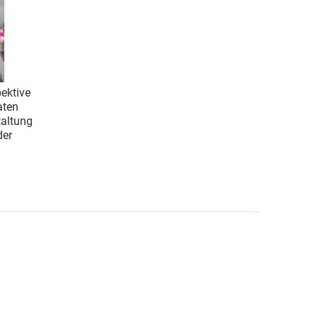
ektive
aten
taltung
der