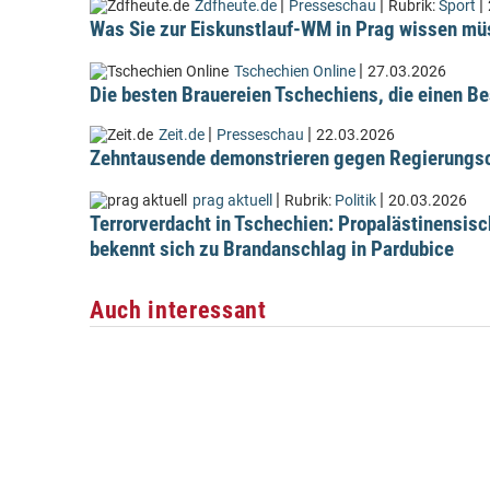
|
|
|
Zdfheute.de
Presseschau
Rubrik:
Sport
Was Sie zur Eiskunstlauf-WM in Prag wissen m
|
Tschechien Online
27.03.2026
Die besten Brauereien Tschechiens, die einen Be
|
|
Zeit.de
Presseschau
22.03.2026
Zehntausende demonstrieren gegen Regierungsc
|
|
prag aktuell
Rubrik:
Politik
20.03.2026
Terrorverdacht in Tschechien: Propalästinensis
bekennt sich zu Brandanschlag in Pardubice
Auch interessant