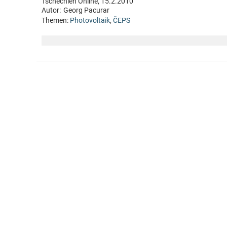
Tschechien Online, 15.2.2010
Autor:
Georg Pacurar
Themen:
Photovoltaik
,
ČEPS