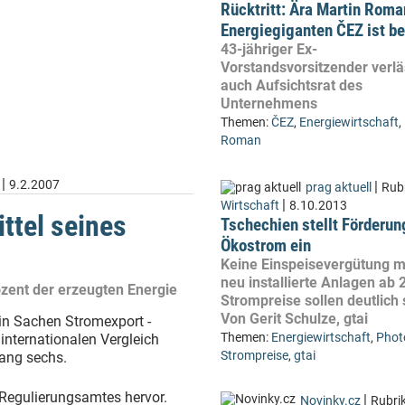
Rücktritt: Ära Martin Rom
Energiegiganten ČEZ ist b
43-jähriger Ex-
Vorstandsvorsitzender verlä
auch Aufsichtsrat des
Unternehmens
Themen:
ČEZ
,
Energiewirtschaft
,
Roman
|
9.2.2007
|
prag aktuell
Rubr
|
Wirtschaft
8.10.2013
ittel seines
Tschechien stellt Förderun
Ökostrom ein
Keine Einspeisevergütung m
neu installierte Anlagen ab 
zent der erzeugten Energie
Strompreise sollen deutlich 
Von Gerit Schulze, gtai
in Sachen Stromexport -
Themen:
Energiewirtschaft
,
Phot
internationalen Vergleich
Strompreise
,
gtai
ang sechs.
-Regulierungsamtes hervor.
|
Novinky.cz
Rubrik