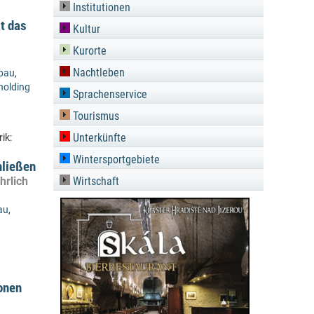
Institutionen
t das
Kultur
Kurorte
Nachtleben
bau
,
holding
Sprachenservice
Tourismus
Unterkünfte
ik:
Wintersportgebiete
hließen
hrlich
Wirtschaft
au
,
onen