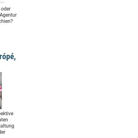
 oder
 Agentur
echien?
,
rópé,
ektive
aten
taltung
der