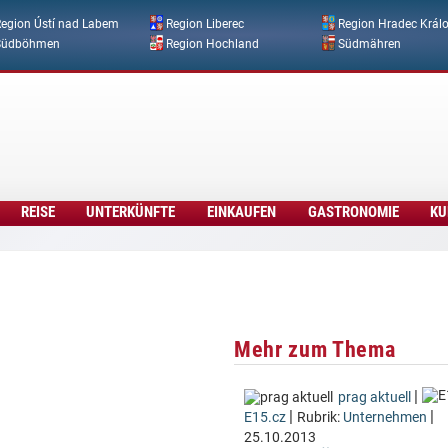
Direkt zum Inhalt
egion Ústí nad Labem
Region Liberec
Region Hradec Král
Südböhmen
Region Hochland
Südmähren
REISE
UNTERKÜNFTE
EINKAUFEN
GASTRONOMIE
KU
Mehr zum Thema
|
prag aktuell
|
|
E15.cz
Rubrik:
Unternehmen
25.10.2013