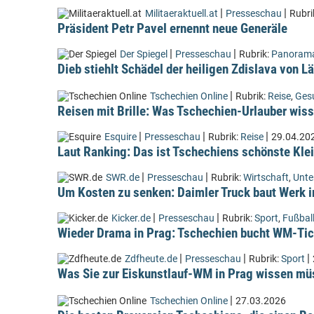
|
|
Militaeraktuell.at
Presseschau
Rubri
Präsident Petr Pavel ernennt neue Generäle
|
|
Der Spiegel
Presseschau
Rubrik:
Panoram
Dieb stiehlt Schädel der heiligen Zdislava von 
|
Tschechien Online
Rubrik:
Reise
,
Ges
Reisen mit Brille: Was Tschechien-Urlauber wiss
|
|
|
Esquire
Presseschau
Rubrik:
Reise
29.04.20
Laut Ranking: Das ist Tschechiens schönste Kle
|
|
SWR.de
Presseschau
Rubrik:
Wirtschaft
,
Unt
Um Kosten zu senken: Daimler Truck baut Werk i
|
|
Kicker.de
Presseschau
Rubrik:
Sport
,
Fußbal
Wieder Drama in Prag: Tschechien bucht WM-Tic
|
|
|
Zdfheute.de
Presseschau
Rubrik:
Sport
Was Sie zur Eiskunstlauf-WM in Prag wissen m
|
Tschechien Online
27.03.2026