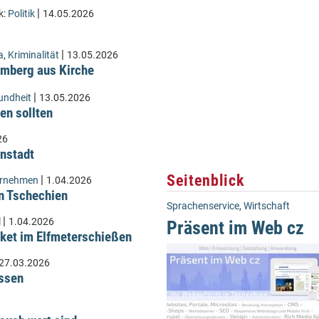
|
k:
Politik
14.05.2026
|
a
,
Kriminalität
13.05.2026
Lämberg aus Kirche
|
undheit
13.05.2026
en sollten
26
instadt
Seitenblick
|
ernehmen
1.04.2026
n Tschechien
Sprachenservice
,
Wirtschaft
|
l
1.04.2026
Präsent im Web cz
ket im Elfmeterschießen
27.03.2026
üssen