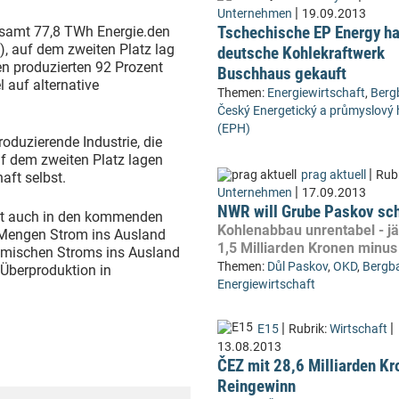
|
Unternehmen
19.09.2013
Tschechische EP Energy ha
esamt 77,8 TWh Energie.den
), auf dem zweiten Platz lag
deutsche Kohlekraftwerk
en produzierten 92 Prozent
Buschhaus gekauft
 auf alternative
Themen:
Energiewirtschaft
,
Berg
Český Energetický a průmyslový 
(EPH)
oduzierende Industrie, die
uf dem zweiten Platz lagen
|
prag aktuell
Rubr
haft selbst.
|
Unternehmen
17.09.2013
NWR will Grube Paskov sc
st auch in den kommenden
Kohlenabbau unrentabel - jä
Mengen Strom ins Ausland
1,5 Milliarden Kronen minus
heimischen Stroms ins Ausland
Themen:
Důl Paskov
,
OKD
,
Bergb
e Überproduktion in
Energiewirtschaft
|
|
E15
Rubrik:
Wirtschaft
13.08.2013
ČEZ mit 28,6 Milliarden Kr
Reingewinn