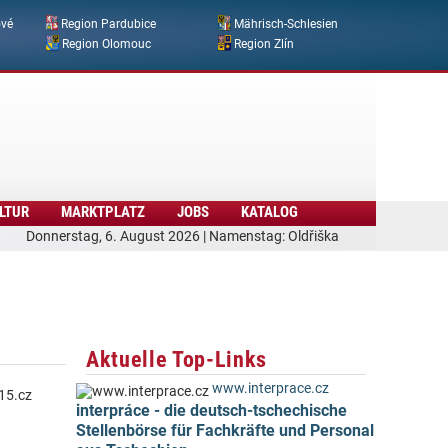
ové
Region Pardubice
Mährisch-Schlesien
Region Olomouc
Region Zlín
LTUR
MARKTPLATZ
JOBS
KATALOG
Donnerstag, 6. August 2026 | Namenstag: Oldřiška
Aktuelle Top-Links
www.interprace.cz
interpráce - die deutsch-tschechische
Stellenbörse für Fachkräfte und Personal