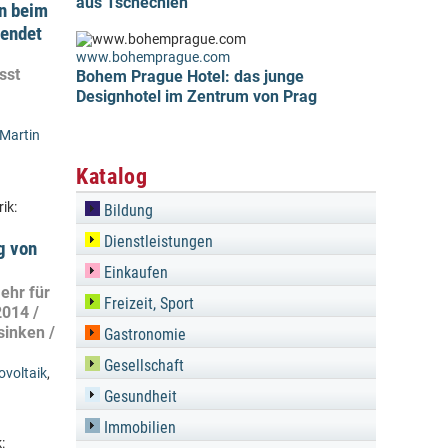
aus Tschechien
an beim
eendet
www.bohemprague.com
sst
Bohem Prague Hotel: das junge
Designhotel im Zentrum von Prag
Martin
Katalog
ik:
Bildung
Dienstleistungen
g von
Einkaufen
ehr für
Freizeit, Sport
2014 /
sinken /
Gastronomie
Gesellschaft
ovoltaik
,
Gesundheit
Immobilien
: