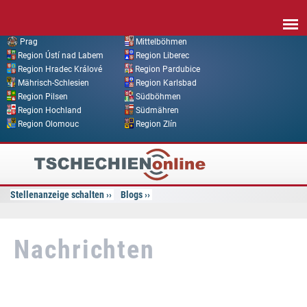
Direkt zum Inhalt
Prag
Mittelböhmen
Region Ústí nad Labem
Region Liberec
Region Hradec Králové
Region Pardubice
Mährisch-Schlesien
Region Karlsbad
Region Pilsen
Südböhmen
Region Hochland
Südmähren
Region Olomouc
Region Zlín
Tschechien
Online
Stellenanzeige schalten
Blogs
Nachrichten