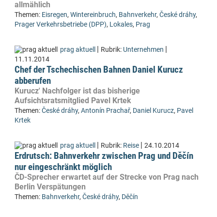
allmählich
Themen:
Eisregen
,
Wintereinbruch
,
Bahnverkehr
,
České dráhy
,
Prager Verkehrsbetriebe (DPP)
,
Lokales
,
Prag
|
|
prag aktuell
Rubrik:
Unternehmen
11.11.2014
Chef der Tschechischen Bahnen Daniel Kurucz
abberufen
Kurucz' Nachfolger ist das bisherige
Aufsichtsratsmitglied Pavel Krtek
Themen:
České dráhy
,
Antonín Prachař
,
Daniel Kurucz
,
Pavel
Krtek
|
|
prag aktuell
Rubrik:
Reise
24.10.2014
Erdrutsch: Bahnverkehr zwischen Prag und Děčín
nur eingeschränkt möglich
ČD-Sprecher erwartet auf der Strecke von Prag nach
Berlin Verspätungen
Themen:
Bahnverkehr
,
České dráhy
,
Děčín