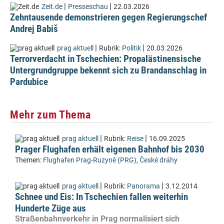
|
|
Zeit.de
Presseschau
22.03.2026
Zehntausende demonstrieren gegen Regierungschef
Andrej Babiš
|
|
prag aktuell
Rubrik:
Politik
20.03.2026
Terrorverdacht in Tschechien: Propalästinensische
Untergrundgruppe bekennt sich zu Brandanschlag in
Pardubice
Mehr zum Thema
|
|
prag aktuell
Rubrik:
Reise
16.09.2025
Prager Flughafen erhält eigenen Bahnhof bis 2030
Themen:
Flughafen Prag-Ruzyně (PRG)
,
České dráhy
|
|
prag aktuell
Rubrik:
Panorama
3.12.2014
Schnee und Eis: In Tschechien fallen weiterhin
Hunderte Züge aus
Straßenbahnverkehr in Prag normalisiert sich