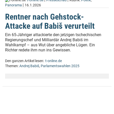
t-online.de
Presseschau
Rubrik:
Politik
,
|
Panorama
16.1.2026
Rentner nach Gehstock-
Attacke auf Babiš verurteilt
Ein 65-Jähriger attackierte den jetzigen tschechischen
Regierungschef und Milliardär Andrej Babiš im
Wahlkampf – aus Wut über angebliche Lügen. Ein
Richter redete ihm nun ins Gewissen.
Den ganzen Artikel lesen:
t-online.de
Themen:
Andrej Babiš
,
Parlamentswahlen 2025