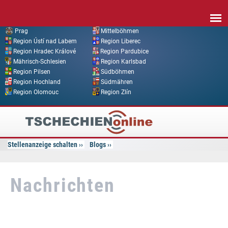
Direkt zum Inhalt
Prag
Mittelböhmen
Region Ústí nad Labem
Region Liberec
Region Hradec Králové
Region Pardubice
Mährisch-Schlesien
Region Karlsbad
Region Pilsen
Südböhmen
Region Hochland
Südmähren
Region Olomouc
Region Zlín
Tschechien
Online
Stellenanzeige schalten
Blogs
Nachrichten