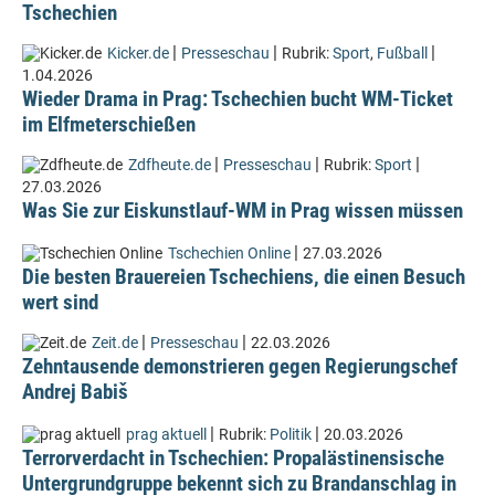
Tschechien
|
|
|
Kicker.de
Presseschau
Rubrik:
Sport
,
Fußball
1.04.2026
Wieder Drama in Prag: Tschechien bucht WM-Ticket
im Elfmeterschießen
|
|
|
Zdfheute.de
Presseschau
Rubrik:
Sport
27.03.2026
Was Sie zur Eiskunstlauf-WM in Prag wissen müssen
|
Tschechien Online
27.03.2026
Die besten Brauereien Tschechiens, die einen Besuch
wert sind
|
|
Zeit.de
Presseschau
22.03.2026
Zehntausende demonstrieren gegen Regierungschef
Andrej Babiš
|
|
prag aktuell
Rubrik:
Politik
20.03.2026
Terrorverdacht in Tschechien: Propalästinensische
Untergrundgruppe bekennt sich zu Brandanschlag in