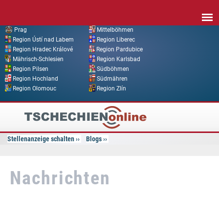
Direkt zum Inhalt
Prag
Mittelböhmen
Region Ústí nad Labem
Region Liberec
Region Hradec Králové
Region Pardubice
Mährisch-Schlesien
Region Karlsbad
Region Pilsen
Südböhmen
Region Hochland
Südmähren
Region Olomouc
Region Zlín
Tschechien
Online
Stellenanzeige schalten
Blogs
Nachrichten