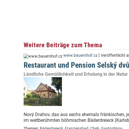
Weitere Beiträge zum Thema
|
www.bauernhof.cz
Veröffentlicht 
Restaurant und Pension Selský dvů
Ländliche Gemütlichkeit und Erholung in der Natu
Nový Drahov, das aus sechs ehemals fränkischen, je
im weltberühmten böhmischen Bäderdreieck (Karlsb
Themen:
Bäderdreieck
,
Franzensbad
,
Cheb
,
Gastrotipps