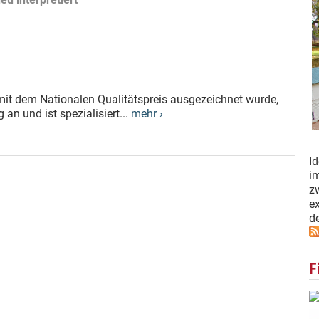
t dem Nationalen Qualitätspreis ausgezeichnet wurde,
an und ist spezialisiert...
mehr ›
I
i
z
e
d
F