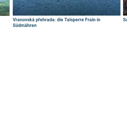
Vranovská přehrada: die Talsperre Frain in
S
Südmähren