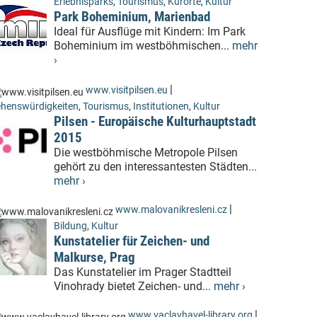
Erlebnisparks
,
Tourismus
,
Kurorte
,
Kultur
Park Boheminium, Marienbad
Ideal für Ausflüge mit Kindern: Im Park
Boheminium im westböhmischen...
mehr
›
|
www.visitpilsen.eu
henswürdigkeiten
,
Tourismus
,
Institutionen
,
Kultur
Pilsen - Europäische Kulturhauptstadt
2015
Die westböhmische Metropole Pilsen
gehört zu den interessantesten Städten...
mehr ›
|
www.malovanikresleni.cz
Bildung
,
Kultur
Kunstatelier für Zeichen- und
Malkurse, Prag
Das Kunstatelier im Prager Stadtteil
Vinohrady bietet Zeichen- und...
mehr ›
|
www.vaclavhavel-library.org