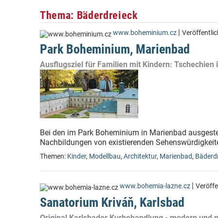
Thema: Bäderdreieck
|
www.boheminium.cz
Veröffentli
Park Boheminium, Marienbad
Ausflugsziel für Familien mit Kindern: Tschechien
Bei den im Park Boheminium in Marienbad ausgestel
Nachbildungen von existierenden Sehenswürdigkeit
Themen:
Kinder
,
Modellbau
,
Architektur
,
Marienbad
,
Bäderd
|
www.bohemia-lazne.cz
Veröffe
Sanatorium Kriváň, Karlsbad
Original Karlsbader Kurbehandlung - modern und ne