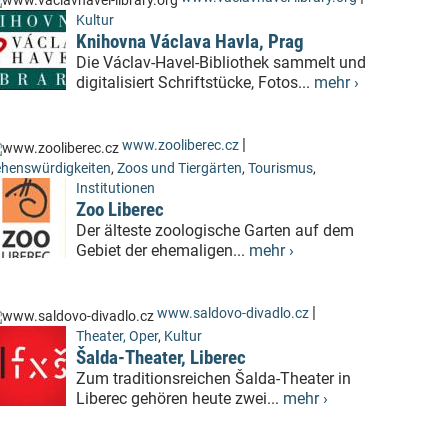
Kultur
Knihovna Václava Havla, Prag
Die Václav-Havel-Bibliothek sammelt und
digitalisiert Schriftstücke, Fotos...
mehr ›
|
www.zooliberec.cz
henswürdigkeiten
,
Zoos und Tiergärten
,
Tourismus
,
Institutionen
Zoo Liberec
Der älteste zoologische Garten auf dem
Gebiet der ehemaligen...
mehr ›
|
www.saldovo-divadlo.cz
Theater, Oper
,
Kultur
Šalda-Theater, Liberec
Zum traditionsreichen Šalda-Theater in
Liberec gehören heute zwei...
mehr ›