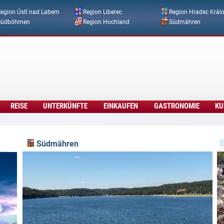
Direkt zum Inhalt
egion Ústí nad Labem
Region Liberec
Region Hradec Král
Südböhmen
Region Hochland
Südmähren
REISE
UNTERKÜNFTE
EINKAUFEN
GASTRONOMIE
KU
Südmähren