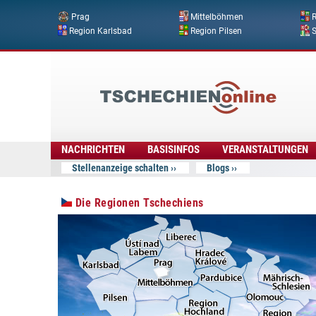
Prag
Mittelböhmen
R
Region Karlsbad
Region Pilsen
Tschechien
Online
NACHRICHTEN
BASISINFOS
VERANSTALTUNGEN
Stellenanzeige schalten
Blogs
Die Regionen Tschechiens