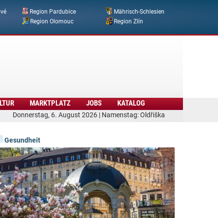
ové
Region Pardubice
Mährisch-Schlesien
Region Olomouc
Region Zlín
LTUR
MARKTPLATZ
JOBS
KATALOG
Donnerstag, 6. August 2026 | Namenstag: Oldřiška
Gesundheit