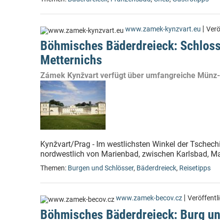
|
www.zamek-kynzvart.eu
Verö
Böhmisches Bäderdreieck: Schloss
Metternichs
Zámek Kynžvart verfügt über umfangreiche Münz-
Kynžvart/Prag - Im westlichsten Winkel der Tschech
nordwestlich von Marienbad, zwischen Karlsbad, Ma
Themen:
Burgen und Schlösser
,
Bäderdreieck
,
Reisetipps
|
www.zamek-becov.cz
Veröffentl
Böhmisches Bäderdreieck: Burg un