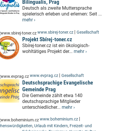
Bilingualis, Prag
Deutsch als zweite Muttersprache
spielerisch erleben und erlernen: Seit ...
mehr ›
|
www.sbirej-toner.cz
Gesellschaft
Projekt Sbírej-toner.cz
Sbírej-toner.cz ist ein ökologisch-
wohltätiges Projekt der...
mehr ›
|
www.evprag.cz
Gesellschaft
Deutschsprachige Evangelische
Gemeinde Prag
Die Gemeinde zählt etwa 140
deutschsprachige Mitglieder
unterschiedlicher...
mehr ›
|
www.boheminium.cz
henswürdigkeiten
,
Urlaub mit Kindern
,
Freizeit- und