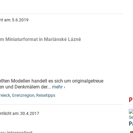
cht am:
5.6.2019
 im Miniaturformat in Mariánské Lázně
lten Modellen handelt es sich um originalgetreue
en und Denkmälern der...
mehr ›
reieck
,
Grenzregion
,
Reisetipps
P
ntlicht am:
30.4.2017
Se
P
u interpretiert