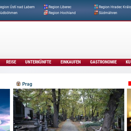
Direkt zum Inhalt
egion Ústí nad Labem
Region Liberec
Region Hradec Král
Südböhmen
Region Hochland
Südmähren
REISE
UNTERKÜNFTE
EINKAUFEN
GASTRONOMIE
KU
Prag