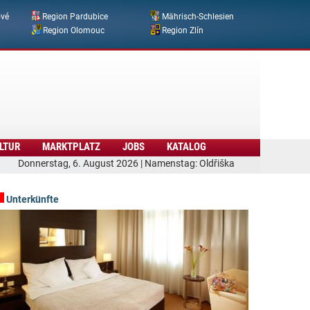
ové
Region Pardubice
Mährisch-Schlesien
Region Olomouc
Region Zlín
LTUR
MARKTPLATZ
JOBS
KATALOG
Donnerstag, 6. August 2026 | Namenstag: Oldřiška
Unterkünfte