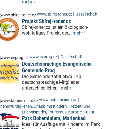
mehr ›
|
www.sbirej-toner.cz
Gesellschaft
Projekt Sbírej-toner.cz
Sbírej-toner.cz ist ein ökologisch-
wohltätiges Projekt der...
mehr ›
|
www.evprag.cz
Gesellschaft
Deutschsprachige Evangelische
Gemeinde Prag
Die Gemeinde zählt etwa 140
deutschsprachige Mitglieder
unterschiedlicher...
mehr ›
|
www.boheminium.cz
henswürdigkeiten
,
Urlaub mit Kindern
,
Freizeit- und
Erlebnisparks
,
Tourismus
,
Kurorte
,
Kultur
Park Boheminium, Marienbad
Ideal für Ausflüge mit Kindern: Im Park