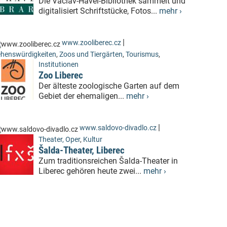
Die Václav-Havel-Bibliothek sammelt und
digitalisiert Schriftstücke, Fotos...
mehr ›
|
www.zooliberec.cz
henswürdigkeiten
,
Zoos und Tiergärten
,
Tourismus
,
Institutionen
Zoo Liberec
Der älteste zoologische Garten auf dem
Gebiet der ehemaligen...
mehr ›
|
www.saldovo-divadlo.cz
Theater, Oper
,
Kultur
Šalda-Theater, Liberec
Zum traditionsreichen Šalda-Theater in
Liberec gehören heute zwei...
mehr ›