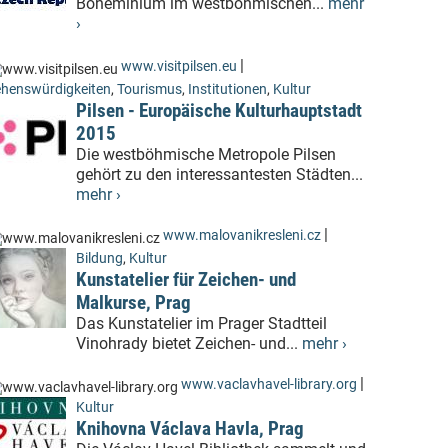
Boheminium im westböhmischen...
mehr
›
|
www.visitpilsen.eu
henswürdigkeiten
,
Tourismus
,
Institutionen
,
Kultur
Pilsen - Europäische Kulturhauptstadt
2015
Die westböhmische Metropole Pilsen
gehört zu den interessantesten Städten...
mehr ›
|
www.malovanikresleni.cz
Bildung
,
Kultur
Kunstatelier für Zeichen- und
Malkurse, Prag
Das Kunstatelier im Prager Stadtteil
Vinohrady bietet Zeichen- und...
mehr ›
|
www.vaclavhavel-library.org
Kultur
Knihovna Václava Havla, Prag