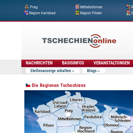
Prag
Mittelböhmen
R
Region Karlsbad
Region Pilsen
Tschechien
Online
NACHRICHTEN
BASISINFOS
VERANSTALTUNGEN
Stellenanzeige schalten
Blogs
Die Regionen Tschechiens