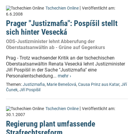
|
Tschechien Online
Veröffentlicht am:
6.6.2008
Prager "Justizmafia": Pospíšil stellt
sich hinter Vesecká
ODS-Justizminister lehnt Abberufung der
Oberstaatsanwältin ab - Grüne auf Gegenkurs
Prag - Trotz wachsender Kritik an der tschechischen
Oberstaatsanwältin Renata Vesecká lehnt Justizminister
Jiří Pospíšil in der Sache "Justizmafia" eine
Personalentscheidung...
mehr ›
Themen:
Justizmafia
,
Marie Benešová
,
Causa Prinz aus Katar
,
Jiří
Čunek
,
Jiří Pospíšil
|
Tschechien Online
Veröffentlicht am:
30.1.2007
Regierung plant umfassende
Strafrechtsreform