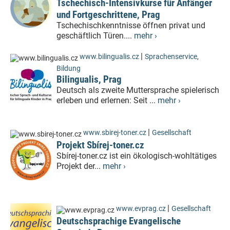
Tschechisch-Intensivkurse für Anfänger
und Fortgeschrittene, Prag
Tschechischkenntnisse öffnen privat und
geschäftlich Türen....
mehr ›
|
www.bilingualis.cz
Sprachenservice
,
Bildung
Bilingualis, Prag
Deutsch als zweite Muttersprache spielerisch
erleben und erlernen: Seit ...
mehr ›
|
www.sbirej-toner.cz
Gesellschaft
Projekt Sbírej-toner.cz
Sbírej-toner.cz ist ein ökologisch-wohltätiges
Projekt der...
mehr ›
|
www.evprag.cz
Gesellschaft
Deutschsprachige Evangelische