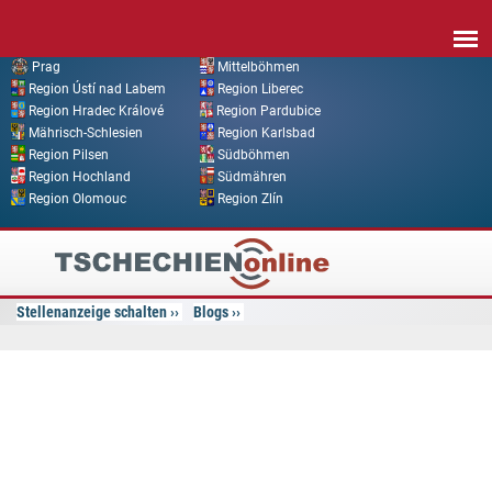
Direkt zum Inhalt
Prag
Mittelböhmen
Region Ústí nad Labem
Region Liberec
Region Hradec Králové
Region Pardubice
Mährisch-Schlesien
Region Karlsbad
Region Pilsen
Südböhmen
Region Hochland
Südmähren
Region Olomouc
Region Zlín
Tschechien
Online
Stellenanzeige schalten
Blogs