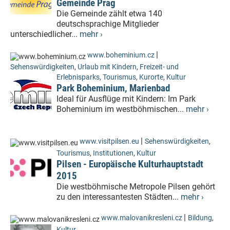
Gemeinde Prag
Die Gemeinde zählt etwa 140
deutschsprachige Mitglieder
unterschiedlicher...
mehr ›
|
www.boheminium.cz
Sehenswürdigkeiten
,
Urlaub mit Kindern
,
Freizeit- und
Erlebnisparks
,
Tourismus
,
Kurorte
,
Kultur
Park Boheminium, Marienbad
Ideal für Ausflüge mit Kindern: Im Park
Boheminium im westböhmischen...
mehr ›
|
www.visitpilsen.eu
Sehenswürdigkeiten
,
Tourismus
,
Institutionen
,
Kultur
Pilsen - Europäische Kulturhauptstadt
2015
Die westböhmische Metropole Pilsen gehört
zu den interessantesten Städten...
mehr ›
|
www.malovanikresleni.cz
Bildung
,
Kultur