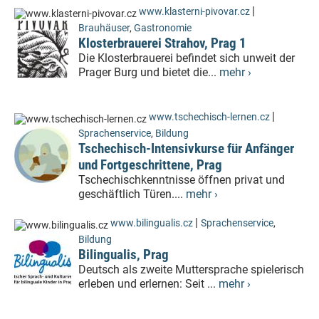
|
www.klasterni-pivovar.cz
Brauhäuser
,
Gastronomie
Klosterbrauerei Strahov, Prag 1
Die Klosterbrauerei befindet sich unweit der
Prager Burg und bietet die...
mehr ›
|
www.tschechisch-lernen.cz
Sprachenservice
,
Bildung
Tschechisch-Intensivkurse für Anfänger
und Fortgeschrittene, Prag
Tschechischkenntnisse öffnen privat und
geschäftlich Türen....
mehr ›
|
www.bilingualis.cz
Sprachenservice
,
Bildung
Bilingualis, Prag
Deutsch als zweite Muttersprache spielerisch
erleben und erlernen: Seit ...
mehr ›