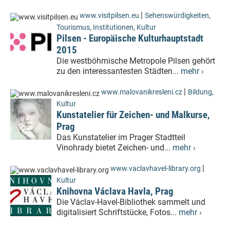
|
www.visitpilsen.eu
Sehenswürdigkeiten
,
Tourismus
,
Institutionen
,
Kultur
Pilsen - Europäische Kulturhauptstadt
2015
Die westböhmische Metropole Pilsen gehört
zu den interessantesten Städten...
mehr ›
|
www.malovanikresleni.cz
Bildung
,
Kultur
Kunstatelier für Zeichen- und Malkurse,
Prag
Das Kunstatelier im Prager Stadtteil
Vinohrady bietet Zeichen- und...
mehr ›
|
www.vaclavhavel-library.org
Kultur
Knihovna Václava Havla, Prag
Die Václav-Havel-Bibliothek sammelt und
digitalisiert Schriftstücke, Fotos...
mehr ›