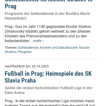
Prag
Programm der Gottesdienste in der Basilika Mariä
Himmelfahrt
Prag - Das im Jahr 1140 gegründete Kloster Strahov
(Strahovský klášter) gehört weltweit zu den ältesten
Klöstern des Prämonstratenserordens und zu den
bedeutendsten...
mehr ›
Themen:
Gottesdienste
,
Kirchen und Sakralbauten
,
Kloster
Strahov
,
Pfingsten
Veröffentlicht am:
20.10.2025
Fußball in Prag: Heimspiele des SK
Slavia Praha
Spiele der ersten tschechischen Fußball-Liga in der
Eden Aréna
Prag - In der ersten tschechischen Liga mischen meist
mehrere Teams aus der tschechischen Hauptstadt mit: