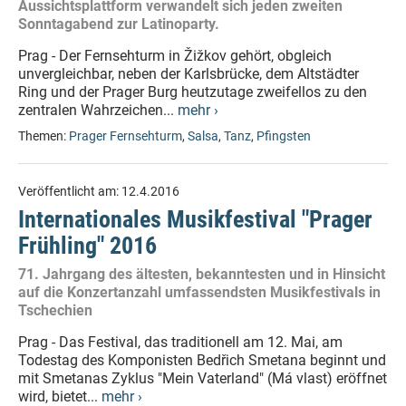
Aussichtsplattform verwandelt sich jeden zweiten
Sonntagabend zur Latinoparty.
Prag - Der Fernsehturm in Žižkov gehört, obgleich
unvergleichbar, neben der Karlsbrücke, dem Altstädter
Ring und der Prager Burg heutzutage zweifellos zu den
zentralen Wahrzeichen...
mehr ›
Themen:
Prager Fernsehturm
,
Salsa
,
Tanz
,
Pfingsten
Veröffentlicht am:
12.4.2016
Internationales Musikfestival "Prager
Frühling" 2016
71. Jahrgang des ältesten, bekanntesten und in Hinsicht
auf die Konzertanzahl umfassendsten Musikfestivals in
Tschechien
Prag - Das Festival, das traditionell am 12. Mai, am
Todestag des Komponisten Bedřich Smetana beginnt und
mit Smetanas Zyklus "Mein Vaterland" (Má vlast) eröffnet
wird, bietet...
mehr ›