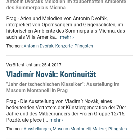
Antonín Dvořáks Melodien im zauberhaften Ambiente
des Sommerpalais Michna
Prag - Arien und Melodien von Antonín Dvořák,
interpretiert von Opernsängern und Geigensolisten, im
historischen Ambiente des Sommerpalais Michna, das
auch als Villa Amerika...
mehr ›
Themen:
Antonín Dvořák
,
Konzerte
,
Pfingsten
Veröffentlicht am:
25.4.2017
Vladimír Novák: Kontinuität
"Jahr der tschechischen Klassiker": Ausstellung im
Museum Montanelli in Prag
Prag - Die Ausstellung von Vladimír Novák, eines
bedeutenden Vertreters der Künstlergeneration der 70er
Jahre und des Mitbegründers der Freien Gruppe 12/15,
Pozdě, ale přece (...
mehr ›
Themen:
Ausstellungen
,
Museum Montanelli
,
Malerei
,
Pfingsten