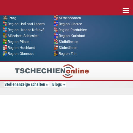
Direkt zum Inhalt
Prag
Mittelböhmen
Region Ústí nad Labem
Region Liberec
Region Hradec Králové
Region Pardubice
Mährisch-Schlesien
Region Karlsbad
Region Pilsen
Südböhmen
Region Hochland
Südmähren
Region Olomouc
Region Zlín
Tschechien
Online
Stellenanzeige schalten
Blogs