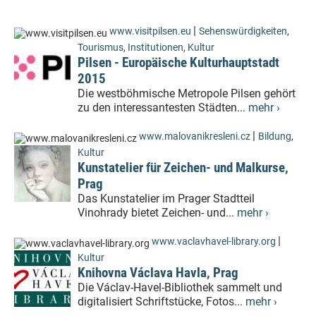
|
www.visitpilsen.eu
Sehenswürdigkeiten
,
Tourismus
,
Institutionen
,
Kultur
Pilsen - Europäische Kulturhauptstadt
2015
Die westböhmische Metropole Pilsen gehört
zu den interessantesten Städten...
mehr ›
|
www.malovanikresleni.cz
Bildung
,
Kultur
Kunstatelier für Zeichen- und Malkurse,
Prag
Das Kunstatelier im Prager Stadtteil
Vinohrady bietet Zeichen- und...
mehr ›
|
www.vaclavhavel-library.org
Kultur
Knihovna Václava Havla, Prag
Die Václav-Havel-Bibliothek sammelt und
digitalisiert Schriftstücke, Fotos...
mehr ›