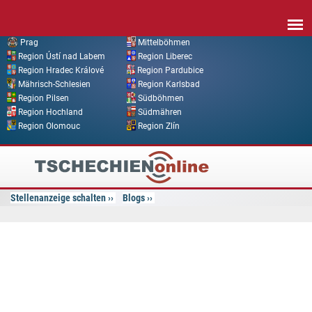
Direkt zum Inhalt
Prag
Mittelböhmen
Region Ústí nad Labem
Region Liberec
Region Hradec Králové
Region Pardubice
Mährisch-Schlesien
Region Karlsbad
Region Pilsen
Südböhmen
Region Hochland
Südmähren
Region Olomouc
Region Zlín
Tschechien
Online
Stellenanzeige schalten
Blogs