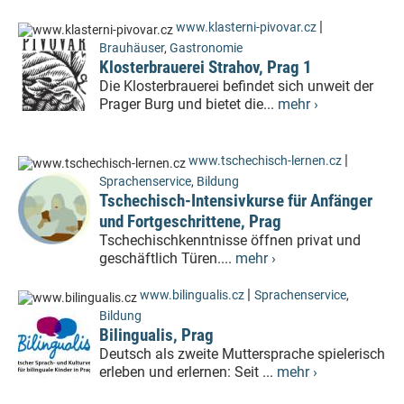
|
www.klasterni-pivovar.cz
Brauhäuser
,
Gastronomie
Klosterbrauerei Strahov, Prag 1
Die Klosterbrauerei befindet sich unweit der
Prager Burg und bietet die...
mehr ›
|
www.tschechisch-lernen.cz
Sprachenservice
,
Bildung
Tschechisch-Intensivkurse für Anfänger
und Fortgeschrittene, Prag
Tschechischkenntnisse öffnen privat und
geschäftlich Türen....
mehr ›
|
www.bilingualis.cz
Sprachenservice
,
Bildung
Bilingualis, Prag
Deutsch als zweite Muttersprache spielerisch
erleben und erlernen: Seit ...
mehr ›