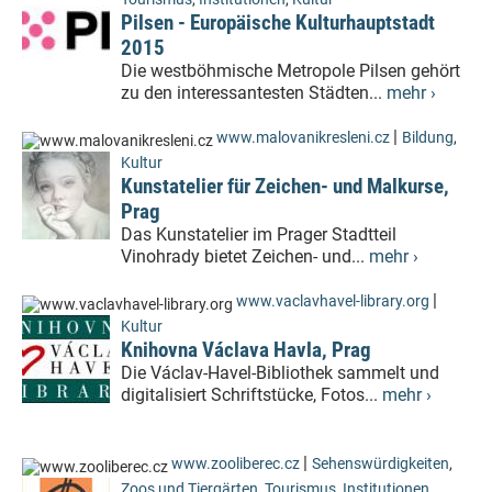
Pilsen - Europäische Kulturhauptstadt
2015
Die westböhmische Metropole Pilsen gehört
zu den interessantesten Städten...
mehr ›
|
www.malovanikresleni.cz
Bildung
,
Kultur
Kunstatelier für Zeichen- und Malkurse,
Prag
Das Kunstatelier im Prager Stadtteil
Vinohrady bietet Zeichen- und...
mehr ›
|
www.vaclavhavel-library.org
Kultur
Knihovna Václava Havla, Prag
Die Václav-Havel-Bibliothek sammelt und
digitalisiert Schriftstücke, Fotos...
mehr ›
|
www.zooliberec.cz
Sehenswürdigkeiten
,
Zoos und Tiergärten
,
Tourismus
,
Institutionen