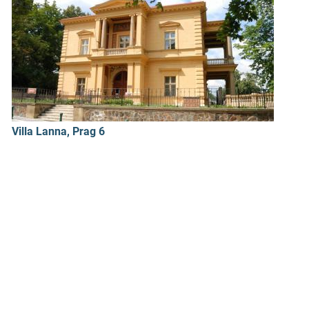
Villa Lanna, Prag 6
Brauereihotel Malý pivovar, Klášter Hrad...