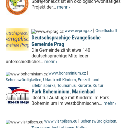
Sbírej-toner.cz ist ein ökologisch-wohltätiges
Projekt der...
mehr ›
|
www.evprag.cz
Gesellschaft
Deutschsprachige Evangelische
Gemeinde Prag
Die Gemeinde zählt etwa 140
deutschsprachige Mitglieder
unterschiedlicher...
mehr ›
|
www.boheminium.cz
Sehenswürdigkeiten
,
Urlaub mit Kindern
,
Freizeit- und
Erlebnisparks
,
Tourismus
,
Kurorte
,
Kultur
Park Boheminium, Marienbad
Ideal für Ausflüge mit Kindern: Im Park
Boheminium im westböhmischen...
mehr ›
|
www.visitpilsen.eu
Sehenswürdigkeiten
,
Tourismus
,
Institutionen
,
Kultur