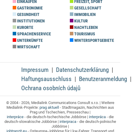
EINKAUFEN
FREIZEIT, SPORT
GASTRONOMIE
GESELLSCHAFT
GESUNDHEIT
IMMOBILIEN
INSTITUTIONEN
KULTUR
KURORTE
NACHTLEBEN
SPRACHENSERVICE
TOURISMUS
UNTERKÜNFTE
WINTERSPORTGEBIETE
WIRTSCHAFT
Impressum
Datenschutzerklärung
Haftungsausschluss
Benutzeranmeldung
Ochrana osobních údajů
© 2004 - 2026, Medialink Communications Consult s.r.o. | Weitere
Medialink-Projekte:
prag aktuell
- Stadtmagazin, Nachrichten aus
Prag und Tschechien, Presseschau |
interpráce
- die deutsch-tschechische Jobbörse |
interpráca
- die
deutsch-slowakische Jobbörse |
interpraca
- die deutsch-polnische
Jobbörse |
jobtranzit.eu
- Osteuropa-Jobbörse für Lkw-Fahrer, Transport und