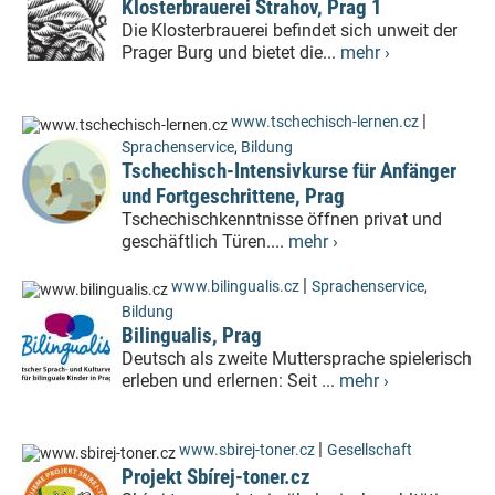
Klosterbrauerei Strahov, Prag 1
Die Klosterbrauerei befindet sich unweit der
Prager Burg und bietet die...
mehr ›
|
www.tschechisch-lernen.cz
Sprachenservice
,
Bildung
Tschechisch-Intensivkurse für Anfänger
und Fortgeschrittene, Prag
Tschechischkenntnisse öffnen privat und
geschäftlich Türen....
mehr ›
|
www.bilingualis.cz
Sprachenservice
,
Bildung
Bilingualis, Prag
Deutsch als zweite Muttersprache spielerisch
erleben und erlernen: Seit ...
mehr ›
|
www.sbirej-toner.cz
Gesellschaft
Projekt Sbírej-toner.cz