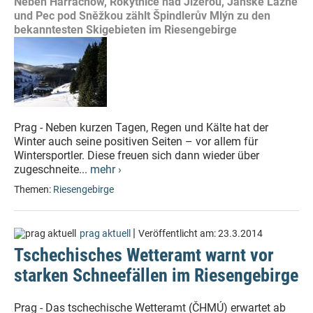
Neben Harrachow, Rokytnice nad Jizerou, Janské Lázně
und Pec pod Sněžkou zählt Špindlerův Mlýn zu den
bekanntesten Skigebieten im Riesengebirge
Prag - Neben kurzen Tagen, Regen und Kälte hat der
Winter auch seine positiven Seiten – vor allem für
Wintersportler. Diese freuen sich dann wieder über
zugeschneite...
mehr ›
Themen:
Riesengebirge
|
prag aktuell
Veröffentlicht am:
23.3.2014
Tschechisches Wetteramt warnt vor
starken Schneefällen im Riesengebirge
Prag - Das tschechische Wetteramt (ČHMÚ) erwartet ab