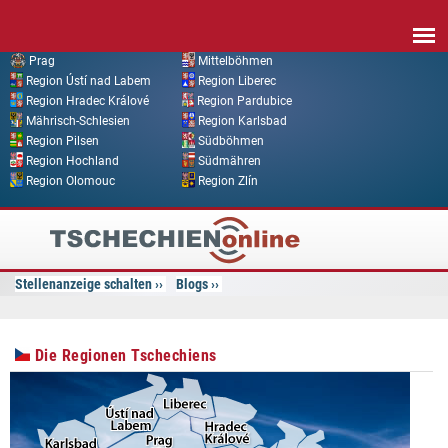
Direkt zum Inhalt
Prag
Mittelböhmen
Region Ústí nad Labem
Region Liberec
Region Hradec Králové
Region Pardubice
Mährisch-Schlesien
Region Karlsbad
Region Pilsen
Südböhmen
Region Hochland
Südmähren
Region Olomouc
Region Zlín
Tschechien
Online
Stellenanzeige schalten
Blogs
Die Regionen Tschechiens