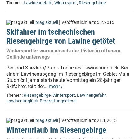
Themen:
Lawinengefahr
,
Wintersport
,
Riesengebirge
|
prag aktuell
Veröffentlicht am:
5.2.2015
Skifahrer im tschechischen
Riesengebirge von Lawine getötet
Wintersportler waren abseits der Pisten in offenem
Gelände unterwegs
Pec pod Sněžkou/Prag - Tödliches Lawinenunglück: Bei
einem Lawinenabgang im Riesengebirge im Gebiet Malá
Studniční jáma starb heute Vormittag ein 28-jähriger
Skifahrer, teilt der...
mehr ›
Themen:
Riesengebirge
,
Wintersport
,
Lawinengefahr
,
Lawinenunglück
,
Bergrettungsdienst
|
prag aktuell
Veröffentlicht am:
21.1.2015
Winterurlaub im Riesengebirge