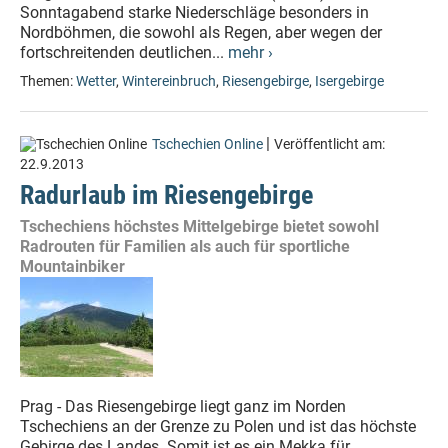
Sonntagabend starke Niederschläge besonders in
Nordböhmen, die sowohl als Regen, aber wegen der
fortschreitenden deutlichen...
mehr ›
Themen:
Wetter
,
Wintereinbruch
,
Riesengebirge
,
Isergebirge
|
Tschechien Online
Veröffentlicht am:
22.9.2013
Radurlaub im Riesengebirge
Tschechiens höchstes Mittelgebirge bietet sowohl
Radrouten für Familien als auch für sportliche
Mountainbiker
Prag - Das Riesengebirge liegt ganz im Norden
Tschechiens an der Grenze zu Polen und ist das höchste
Gebirge des Landes. Somit ist es ein Mekka für