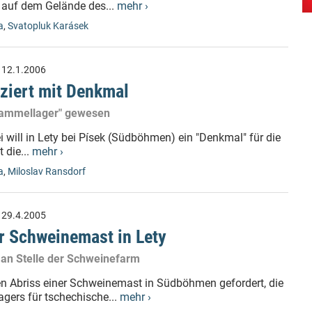
 auf dem Gelände des...
mehr ›
a
,
Svatopluk Karásek
:
12.1.2006
oziert mit Denkmal
 "Sammellager" gewesen
i will in Lety bei Písek (Südböhmen) ein "Denkmal" für die
 die...
mehr ›
a
,
Miloslav Ransdorf
:
29.4.2005
r Schweinemast in Lety
 an Stelle der Schweinefarm
n Abriss einer Schweinemast in Südböhmen gefordert, die
gers für tschechische...
mehr ›