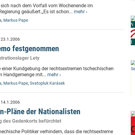
t sich nach dem Vorfall vom Wochenende im
Regierung geäußert.„Es ist schon...
mehr ›
a
,
Markus Pape
:
23.1.2006
-Demo festgenommen
trationslager Lety
e einer Kundgebung der rechtsextremen tschechischen
Se
em Handgemenge mit...
mehr ›
a
,
Markus Pape
,
Svatopluk Karásek
:
14.1.2006
n-Pläne der Nationalisten
 des Gedenkorts befürchtet
hechische Politiker verhindern, dass die rechtsextreme