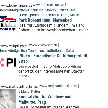
|
www.boheminium.cz
henswürdigkeiten
,
Urlaub mit Kindern
,
Freizeit- und
Erlebnisparks
,
Tourismus
,
Kurorte
,
Kultur
Park Boheminium, Marienbad
Ideal für Ausflüge mit Kindern: Im Park
Boheminium im westböhmischen...
mehr
›
|
www.visitpilsen.eu
henswürdigkeiten
,
Tourismus
,
Institutionen
,
Kultur
Pilsen - Europäische Kulturhauptstadt
2015
Die westböhmische Metropole Pilsen
gehört zu den interessantesten Städten...
mehr ›
|
www.malovanikresleni.cz
Bildung
,
Kultur
Kunstatelier für Zeichen- und
Malkurse, Prag
Das Kunstatelier im Prager Stadtteil