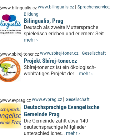
|
www.bilingualis.cz
Sprachenservice
,
Bildung
Bilingualis, Prag
Deutsch als zweite Muttersprache
spielerisch erleben und erlernen: Seit ...
mehr ›
|
www.sbirej-toner.cz
Gesellschaft
Projekt Sbírej-toner.cz
Sbírej-toner.cz ist ein ökologisch-
wohltätiges Projekt der...
mehr ›
|
www.evprag.cz
Gesellschaft
Deutschsprachige Evangelische
Gemeinde Prag
Die Gemeinde zählt etwa 140
deutschsprachige Mitglieder
unterschiedlicher...
mehr ›