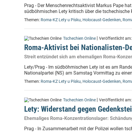
Prag - Der Menschenrechtsaktivist Markus Pape ha
südböhmischen Lety kritisch über die tschechische 
Themen:
Roma-KZ Lety u Písku
,
Holocaust-Gedenken
,
Rom
|
Tschechien Online
Veröffentlicht am
Roma-Aktivist bei Nationalisten
Streit entzündet sich am ehemaligen Roma-Konzen
Lety/Prag - Im südböhmischen Lety ist es am Rand
Nationalpartei (NS) am Samstag Vormittag zu ein
Themen:
Roma-KZ Lety u Písku
,
Holocaust-Gedenken
,
Rom
|
Tschechien Online
Veröffentlicht am
Lety: Widerstand gegen Gedenkstei
Ehemaliges Roma-Konzentrationslager: Schändung
Prag - In Zusammenarbeit mit der Polizei wollen tsc