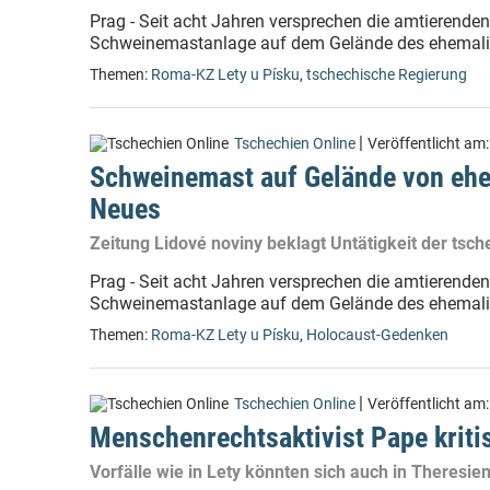
Prag - Seit acht Jahren versprechen die amtierende
Schweinemastanlage auf dem Gelände des ehemalig
Themen:
Roma-KZ Lety u Písku
,
tschechische Regierung
|
Tschechien Online
Veröffentlicht am
Schweinemast auf Gelände von ehe
Neues
Zeitung Lidové noviny beklagt Untätigkeit der tsc
Prag - Seit acht Jahren versprechen die amtierende
Schweinemastanlage auf dem Gelände des ehemalig
Themen:
Roma-KZ Lety u Písku
,
Holocaust-Gedenken
|
Tschechien Online
Veröffentlicht am
Menschenrechtsaktivist Pape kriti
Vorfälle wie in Lety könnten sich auch in Theresie