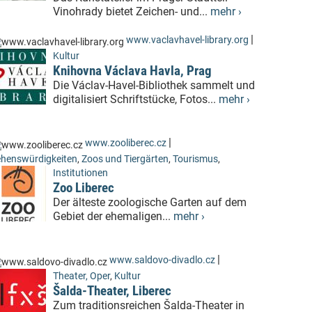
Vinohrady bietet Zeichen- und...
mehr ›
|
www.vaclavhavel-library.org
Kultur
Knihovna Václava Havla, Prag
Die Václav-Havel-Bibliothek sammelt und
digitalisiert Schriftstücke, Fotos...
mehr ›
|
www.zooliberec.cz
henswürdigkeiten
,
Zoos und Tiergärten
,
Tourismus
,
Institutionen
Zoo Liberec
Der älteste zoologische Garten auf dem
Gebiet der ehemaligen...
mehr ›
|
www.saldovo-divadlo.cz
Theater, Oper
,
Kultur
Šalda-Theater, Liberec
Zum traditionsreichen Šalda-Theater in