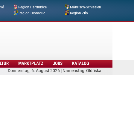
ové
Region Pardubice
Mährisch-Schlesien
Region Olomouc
Region Zlín
LTUR
MARKTPLATZ
JOBS
KATALOG
Donnerstag, 6. August 2026 | Namenstag: Oldřiška