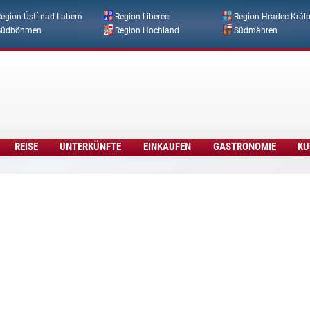
Direkt zum Inhalt
egion Ústí nad Labem
Region Liberec
Region Hradec Král
Südböhmen
Region Hochland
Südmähren
REISE
UNTERKÜNFTE
EINKAUFEN
GASTRONOMIE
KU