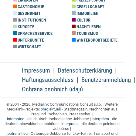
EINKAUFEN
FREIZEIT, SPORT
GASTRONOMIE
GESELLSCHAFT
GESUNDHEIT
IMMOBILIEN
INSTITUTIONEN
KULTUR
KURORTE
NACHTLEBEN
SPRACHENSERVICE
TOURISMUS
UNTERKÜNFTE
WINTERSPORTGEBIETE
WIRTSCHAFT
Impressum
Datenschutzerklärung
Haftungsausschluss
Benutzeranmeldung
Ochrana osobních údajů
© 2004 - 2026, Medialink Communications Consult s.r.o. | Weitere
Medialink-Projekte:
prag aktuell
- Stadtmagazin, Nachrichten aus
Prag und Tschechien, Presseschau |
interpráce
- die deutsch-tschechische Jobbörse |
interpráca
- die
deutsch-slowakische Jobbörse |
interpraca
- die deutsch-polnische
Jobbörse |
jobtranzit.eu
- Osteuropa-Jobbörse für Lkw-Fahrer, Transport und