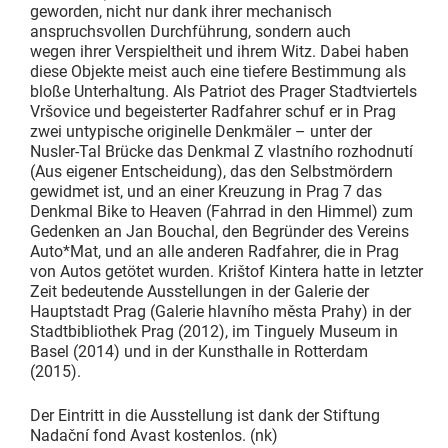
geworden, nicht nur dank ihrer mechanisch
anspruchsvollen Durchführung, sondern auch
wegen ihrer Verspieltheit und ihrem Witz. Dabei haben
diese Objekte meist auch eine tiefere Bestimmung als
bloße Unterhaltung. Als Patriot des Prager Stadtviertels
Vršovice und begeisterter Radfahrer schuf er in Prag
zwei untypische originelle Denkmäler – unter der
Nusler-Tal Brücke das Denkmal Z vlastního rozhodnutí
(Aus eigener Entscheidung), das den Selbstmördern
gewidmet ist, und an einer Kreuzung in Prag 7 das
Denkmal Bike to Heaven (Fahrrad in den Himmel) zum
Gedenken an Jan Bouchal, den Begründer des Vereins
Auto*Mat, und an alle anderen Radfahrer, die in Prag
von Autos getötet wurden. Krištof Kintera hatte in letzter
Zeit bedeutende Ausstellungen in der Galerie der
Hauptstadt Prag (Galerie hlavního města Prahy) in der
Stadtbibliothek Prag (2012), im Tinguely Museum in
Basel (2014) und in der Kunsthalle in Rotterdam
(2015).
Der Eintritt in die Ausstellung ist dank der Stiftung
Nadační fond Avast kostenlos. (nk)