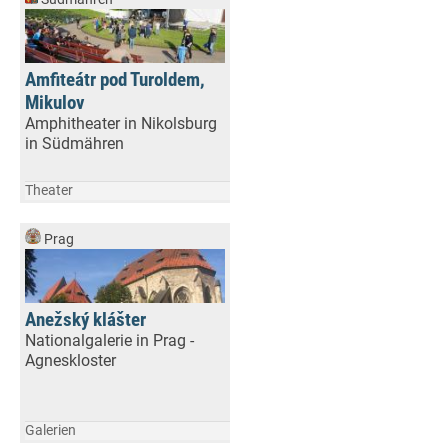
Amfiteátr pod Turoldem,
Mikulov
Amphitheater in Nikolsburg
in Südmähren
Theater
Prag
Anežský klášter
Nationalgalerie in Prag -
Agneskloster
Galerien