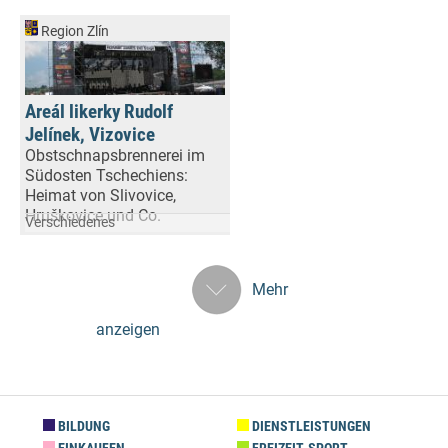
Region Zlín
Areál likerky Rudolf
Jelínek, Vizovice
Obstschnapsbrennerei im
Südosten Tschechiens:
Heimat von Slivovice,
Hruškovice und Co.
Verschiedenes
Mehr
anzeigen
BILDUNG
DIENSTLEISTUNGEN