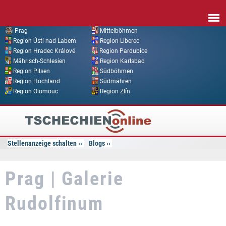
Direkt zum Inhalt
Prag
Mittelböhmen
Region Ústí nad Labem
Region Liberec
Region Hradec Králové
Region Pardubice
Mährisch-Schlesien
Region Karlsbad
Region Pilsen
Südböhmen
Region Hochland
Südmähren
Region Olomouc
Region Zlín
Tschechien
Online
Stellenanzeige schalten
Blogs
Prag | Galerie
Rudolfinum