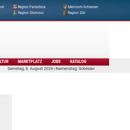
ové
Region Pardubice
Mährisch-Schlesien
Region Olomouc
Region Zlín
LTUR
MARKTPLATZ
JOBS
KATALOG
Samstag, 8. August 2026 | Namenstag: Soběslav