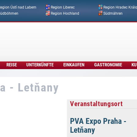
Direkt zum Inhalt
egion Ústí nad Labem
Region Liberec
Region Hradec Král
Südböhmen
Region Hochland
Südmähren
REISE
UNTERKÜNFTE
EINKAUFEN
GASTRONOMIE
KU
a - Letňany
Veranstaltungsort
PVA Expo Praha -
Letňany