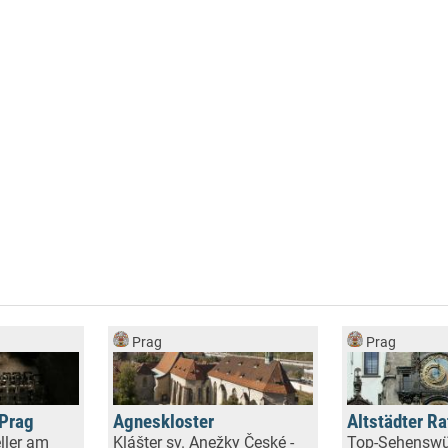
Prag
Prag
 Prag
Agneskloster
Altstädter R
ller am
Klášter sv. Anežky České -
Top-Sehenswü