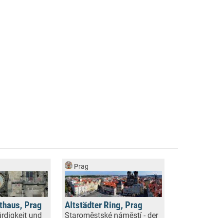
Prag
athaus, Prag
Altstädter Ring, Prag
rdigkeit und
Staroměstské náměstí - der