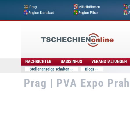
Prag
Mittelböhmen
R
Region Karlsbad
Region Pilsen
Tschechien
Online
NACHRICHTEN
BASISINFOS
VERANSTALTUNGEN
Stellenanzeige schalten
Blogs
Prag | PVA Expo Prah