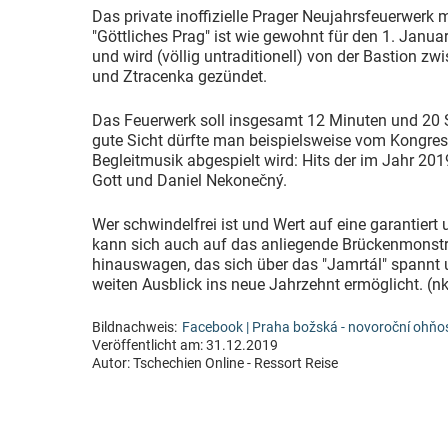
Das private inoffizielle Prager Neujahrsfeuerwerk 
"Göttliches Prag" ist wie gewohnt für den 1. Janu
und wird (völlig untraditionell) von der Bastion z
und Ztracenka gezündet.
Das Feuerwerk soll insgesamt 12 Minuten und 20
gute Sicht dürfte man beispielsweise vom Kongre
Begleitmusik abgespielt wird: Hits der im Jahr 20
Gott und Daniel Nekonečný.
Wer schwindelfrei ist und Wert auf eine garantiert u
kann sich auch auf das anliegende Brückenmons
hinauswagen, das sich über das "Jamrtál" spannt
weiten Ausblick ins neue Jahrzehnt ermöglicht. (nk
Bildnachweis:
Facebook | Praha božská - novoroční ohňos
Veröffentlicht am: 31.12.2019
Autor:
Tschechien Online - Ressort Reise