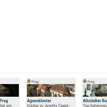
Prag
Prag
 Prag
Agneskloster
Altstädter R
ller am
Klášter sv. Anežky České -
Top-Sehenswü