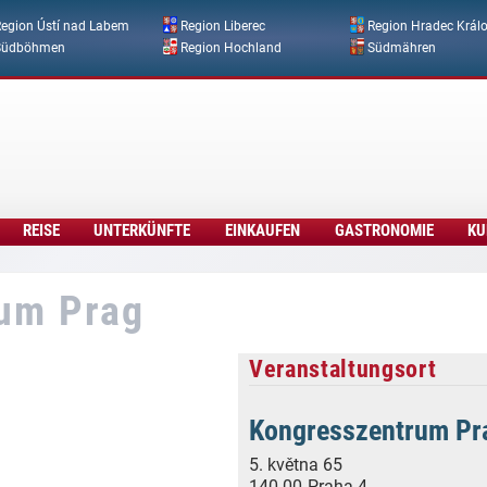
Direkt zum Inhalt
egion Ústí nad Labem
Region Liberec
Region Hradec Král
Südböhmen
Region Hochland
Südmähren
REISE
UNTERKÜNFTE
EINKAUFEN
GASTRONOMIE
KU
rum Prag
Veranstaltungsort
Kongresszentrum Pr
5. května 65
140 00
Praha 4