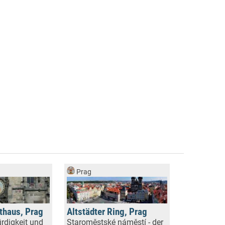
Prag
athaus, Prag
Altstädter Ring, Prag
rdigkeit und
Staroměstské náměstí - der