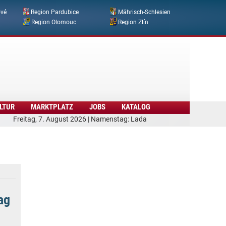
ové
Region Pardubice
Mährisch-Schlesien
Region Olomouc
Region Zlín
LTUR
MARKTPLATZ
JOBS
KATALOG
Freitag, 7. August 2026 | Namenstag: Lada
ag