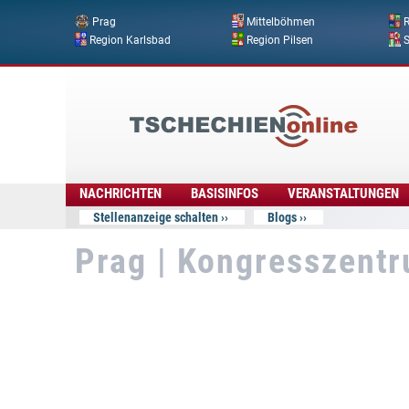
Prag
Mittelböhmen
R
Region Karlsbad
Region Pilsen
Tschechien
Online
NACHRICHTEN
BASISINFOS
VERANSTALTUNGEN
Stellenanzeige schalten
Blogs
Prag | Kongresszent