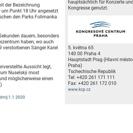
hauptsächlich für Konzerte un
mit der Bezeichnung
Kongresse genutzt.
ar um Punkt 18 Uhr angesetzt
wischen den Parks Folimanka
 Sekunden dauern, besonders
sszentrum haben, wo auch
5. května 65
19 verstorbenen Sänger Karel
140 00
Praha 4
Hauptstadt Prag (Hlavní město
Praha)
nverstellte Aussicht legt,
Tschechische Republik
trum Nuselský most
Tel:
+420 261 171 111
 und möglicherweise einen
Fax:
+420 261 172 010
)
www.kcp.cz
troj 1.1.2020