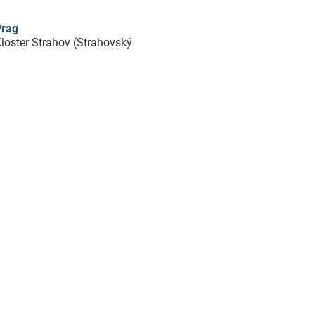
Prag
loster Strahov (Strahovský