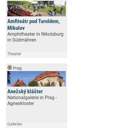
Amfiteátr pod Turoldem,
Mikulov
Amphitheater in Nikolsburg
in Südmähren
Theater
Prag
Anežský klášter
Nationalgalerie in Prag -
Agneskloster
Galerien