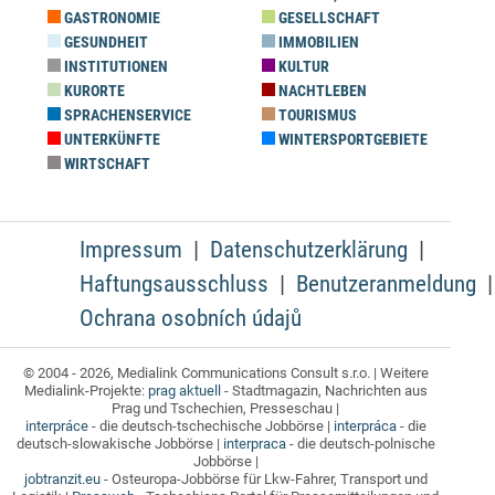
GASTRONOMIE
GESELLSCHAFT
GESUNDHEIT
IMMOBILIEN
INSTITUTIONEN
KULTUR
KURORTE
NACHTLEBEN
SPRACHENSERVICE
TOURISMUS
UNTERKÜNFTE
WINTERSPORTGEBIETE
WIRTSCHAFT
Impressum
Datenschutzerklärung
Haftungsausschluss
Benutzeranmeldung
Ochrana osobních údajů
© 2004 - 2026, Medialink Communications Consult s.r.o. | Weitere
Medialink-Projekte:
prag aktuell
- Stadtmagazin, Nachrichten aus
Prag und Tschechien, Presseschau |
interpráce
- die deutsch-tschechische Jobbörse |
interpráca
- die
deutsch-slowakische Jobbörse |
interpraca
- die deutsch-polnische
Jobbörse |
jobtranzit.eu
- Osteuropa-Jobbörse für Lkw-Fahrer, Transport und