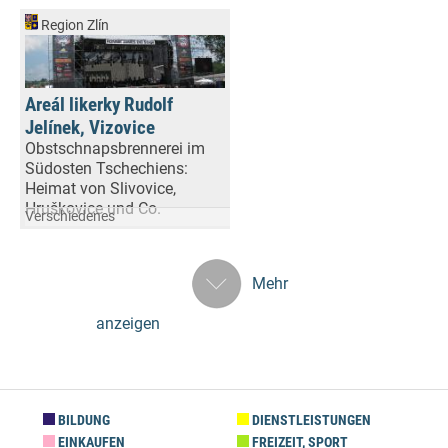
Region Zlín
Areál likerky Rudolf
Jelínek, Vizovice
Obstschnapsbrennerei im
Südosten Tschechiens:
Heimat von Slivovice,
Hruškovice und Co.
Verschiedenes
Mehr
anzeigen
BILDUNG
DIENSTLEISTUNGEN
EINKAUFEN
FREIZEIT, SPORT