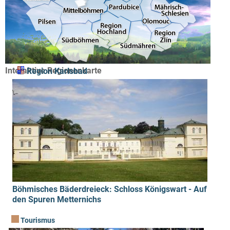
Interaktive Regionenkarte
Region Karlsbad
Böhmisches Bäderdreieck: Schloss Königswart - Auf
den Spuren Metternichs
Tourismus
Institutionen