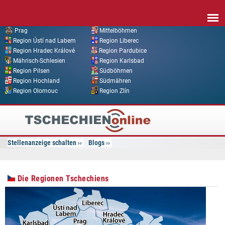
Direkt zum Inhalt
Prag
Mittelböhmen
Region Ústí nad Labem
Region Liberec
Region Hradec Králové
Region Pardubice
Mährisch-Schlesien
Region Karlsbad
Region Pilsen
Südböhmen
Region Hochland
Südmähren
Region Olomouc
Region Zlín
Tschechien
Online
Stellenanzeige schalten
Blogs
Die Regionen Tschechiens