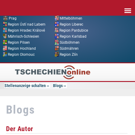
Direkt zum Inhalt
Prag
Mittelböhmen
Region Ústí nad Labem
Region Liberec
Region Hradec Králové
Region Pardubice
Mährisch-Schlesien
Region Karlsbad
Region Pilsen
Südböhmen
Region Hochland
Südmähren
Region Olomouc
Region Zlín
Tschechien
Online
Stellenanzeige schalten
Blogs
Blogs
Der Autor