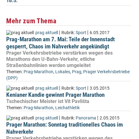
18.5.
Mehr zum Thema
|
|
prag aktuell
Rubrik:
Sport
6.05.2017
Prag-Marathon am 7. Mai: Teile der Innenstadt
gesperrt, Chaos im Nahverkehr angekündigt
Prager Verkehrsbetriebe verstärken wegen des
Marathons den U-Bahn-Verkehr, etliche
Straßenbahnlinien werden umgeleitet
Themen:
Prag-Marathon
,
Lokales
,
Prag
,
Prager Verkehrsbetriebe
(DPP)
|
|
prag aktuell
Rubrik:
Sport
3.05.2015
Kenianer Kandie gewinnt Prager Marathon
Tschechischer Meister ist Vít Pavlišta
Themen:
Prag-Marathon
,
Leichathletik
|
|
prag aktuell
Rubrik:
Panorama
2.05.2015
Prager Marathon: Sonntag traditionelles Chaos im
Nahverkehr
Prager Verkehrsbetriebe verstärken wegen des