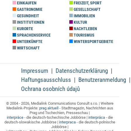
EINKAUFEN
FREIZEIT, SPORT
GASTRONOMIE
GESELLSCHAFT
GESUNDHEIT
IMMOBILIEN
INSTITUTIONEN
KULTUR
KURORTE
NACHTLEBEN
SPRACHENSERVICE
TOURISMUS
UNTERKÜNFTE
WINTERSPORTGEBIETE
WIRTSCHAFT
Impressum
Datenschutzerklärung
Haftungsausschluss
Benutzeranmeldung
Ochrana osobních údajů
© 2004 - 2026, Medialink Communications Consult s.r.o. | Weitere
Medialink-Projekte:
prag aktuell
- Stadtmagazin, Nachrichten aus
Prag und Tschechien, Presseschau |
interpráce
- die deutsch-tschechische Jobbörse |
interpráca
- die
deutsch-slowakische Jobbörse |
interpraca
- die deutsch-polnische
Jobbörse |