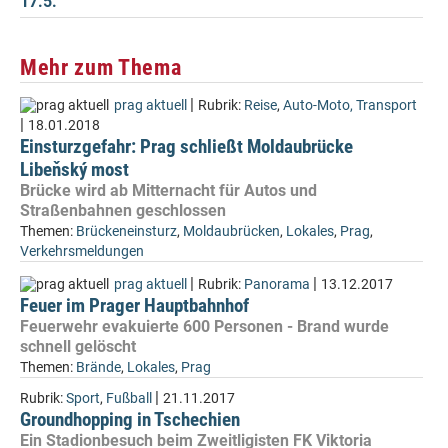
17.5.
Mehr zum Thema
|
prag aktuell
Rubrik:
Reise
,
Auto-Moto, Transport
|
18.01.2018
Einsturzgefahr: Prag schließt Moldaubrücke
Libeňský most
Brücke wird ab Mitternacht für Autos und
Straßenbahnen geschlossen
Themen:
Brückeneinsturz
,
Moldaubrücken
,
Lokales
,
Prag
,
Verkehrsmeldungen
|
|
prag aktuell
Rubrik:
Panorama
13.12.2017
Feuer im Prager Hauptbahnhof
Feuerwehr evakuierte 600 Personen - Brand wurde
schnell gelöscht
Themen:
Brände
,
Lokales
,
Prag
|
Rubrik:
Sport
,
Fußball
21.11.2017
Groundhopping in Tschechien
Ein Stadionbesuch beim Zweitligisten FK Viktoria