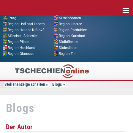
Direkt zum Inhalt
Prag
Mittelböhmen
Region Ústí nad Labem
Region Liberec
Region Hradec Králové
Region Pardubice
Mährisch-Schlesien
Region Karlsbad
Region Pilsen
Südböhmen
Region Hochland
Südmähren
Region Olomouc
Region Zlín
Tschechien
Online
Stellenanzeige schalten
Blogs
Blogs
Der Autor