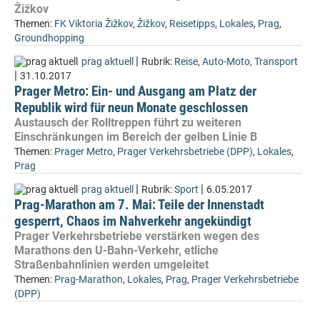
Žižkov
Themen:
FK Viktoria Žižkov
,
Žižkov
,
Reisetipps
,
Lokales
,
Prag
,
Groundhopping
|
prag aktuell
Rubrik:
Reise
,
Auto-Moto, Transport
|
31.10.2017
Prager Metro: Ein- und Ausgang am Platz der
Republik wird für neun Monate geschlossen
Austausch der Rolltreppen führt zu weiteren
Einschränkungen im Bereich der gelben Linie B
Themen:
Prager Metro
,
Prager Verkehrsbetriebe (DPP)
,
Lokales
,
Prag
|
|
prag aktuell
Rubrik:
Sport
6.05.2017
Prag-Marathon am 7. Mai: Teile der Innenstadt
gesperrt, Chaos im Nahverkehr angekündigt
Prager Verkehrsbetriebe verstärken wegen des
Marathons den U-Bahn-Verkehr, etliche
Straßenbahnlinien werden umgeleitet
Themen:
Prag-Marathon
,
Lokales
,
Prag
,
Prager Verkehrsbetriebe
(DPP)