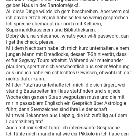
gelben Haus in der Bartolomějská.
All diese Dinge würde ich gern beschreiben. Aber wem soll
ich davon erzählen; ich habe selten so wenig gesprochen.
Ich spreche überhaupt nur noch mit Kellnern,
Supermarktkassierern und Bibliothekaren.
Dobrý den, na shledanou, what’s your wi-fi password, can
i get the check, please.
Mit dem Nachbarn habe ich mich kurz unterhalten, einem
jungen Mann mit Dreadlocks, dessen T-Shirt verrät, dass
er für Segway Tours arbeitet. Während wir miteinander
plaudern, sperrt er sich versehentlich aus seiner Wohnung
aus und ich habe ein schlechtes Gewissen, obwohl ich gar
nichts dafür kann.
Mit der Putzfrau unterhalte ich mich, die sich ärgert, weil
ständig Bauarbeiten im Haus stattfinden und sie jede
Woche den ganzen Staub wegputzen muss und die mit
mir in passablem Englisch ein Gespräch über Astrologie
führt, denn Sternzeichen sind ihre Leidenschaft.
Mit zwei Bekannten aus Leipzig, die ich zufällig auf dem
Laurenziberg traf.
Auch mit mir selbst führe ich interessante Gespräche.
Ich fühle mich manchmal wie der Pikkolo in Ich habe den