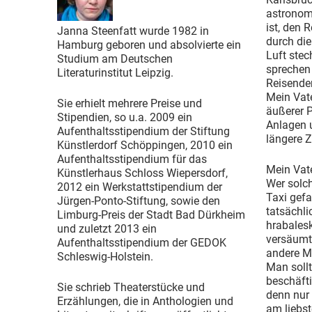
astronom
ist, den 
Janna Steenfatt wurde 1982 in
durch die
Hamburg geboren und absolvierte ein
Luft ste
Studium am Deutschen
sprechen 
Literaturinstitut Leipzig.
Reisende
Mein Vat
Sie erhielt mehrere Preise und
äußerer P
Stipendien, so u.a. 2009 ein
Anlagen u
Aufenthaltsstipendium der Stiftung
längere Ze
Künstlerdorf Schöppingen, 2010 ein
Aufenthaltsstipendium für das
Mein Vate
Künstlerhaus Schloss Wiepersdorf,
Wer solch
2012 ein Werkstattstipendium der
Taxi gefa
Jürgen-Ponto-Stiftung, sowie den
tatsächl
Limburg-Preis der Stadt Bad Dürkheim
hrabalesk
und zuletzt 2013 ein
versäumt,
Aufenthaltsstipendium der GEDOK
andere M
Schleswig-Holstein.
Man soll
beschäfti
Sie schrieb Theaterstücke und
denn nur
Erzählungen, die in Anthologien und
am liebst