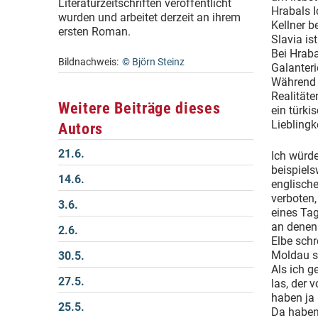
Literaturzeitschriften veröffentlicht
Hrabals 
wurden und arbeitet derzeit an ihrem
Kellner b
ersten Roman.
Slavia ist
Bei Hraba
Bildnachweis:
© Björn Steinz
Galanteri
Während i
Realitäte
Weitere Beiträge dieses
ein türki
Lieblingk
Autors
21.6.
Ich würde
beispiels
14.6.
englische
verboten,
3.6.
eines Tag
an denen 
2.6.
Elbe schr
Moldau s
30.5.
Als ich g
27.5.
las, der 
haben ja 
25.5.
Da haben 