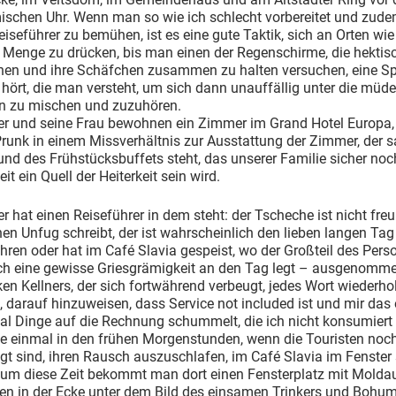
ischen Uhr. Wenn man so wie ich schlecht vorbereitet und zude
Reiseführer zu bemühen, ist es eine gute Taktik, sich an Orten wi
 Menge zu drücken, bis man einen der Regenschirme, die hektisc
chen und ihre Schäfchen zusammen zu halten versuchen, eine S
hört, die man versteht, um sich dann unauffällig unter die müd
n zu mischen und zuzuhören.
er und seine Frau bewohnen ein Zimmer im Grand Hotel Europa,
runk in einem Missverhältnis zur Ausstattung der Zimmer, der s
nd des Frühstücksbuffets steht, das unserer Familie sicher noc
it ein Quell der Heiterkeit sein wird.
r hat einen Reiseführer in dem steht: der Tscheche ist nicht freu
en Unfug schreibt, der ist wahrscheinlich den lieben langen Tag
hren oder hat im Café Slavia gespeist, wo der Großteil des Pers
ich eine gewisse Griesgrämigkeit an den Tag legt – ausgenomme
en Kellners, der sich fortwährend verbeugt, jedes Wort wiederholt
 darauf hinzuweisen, dass Service not included ist und mir das 
al Dinge auf die Rechnung schummelt, die ich nicht konsumiert
te einmal in den frühen Morgenstunden, wenn die Touristen noc
gt sind, ihren Rausch auszuschlafen, im Café Slavia im Fenster 
 um diese Zeit bekommt man dort einen Fensterplatz mit Moldau
en in der Ecke unter dem Bild des einsamen Trinkers und Bohum