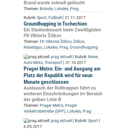
Brand wurde schnell gelöscht
Themen:
Brände
,
Lokales
,
Prag
|
Rubrik:
Sport
,
Fußball
21.11.2017
Groundhopping in Tschechien
Ein Stadionbesuch beim Zweitligisten
FK Viktoria Žižkov
Themen:
FK Viktoria Žižkov
,
Žižkov
,
Reisetipps
,
Lokales
,
Prag
,
Groundhopping
|
prag aktuell
Rubrik:
Reise
,
|
Auto-Moto, Transport
31.10.2017
Prager Metro: Ein- und Ausgang am
Platz der Republik wird für neun
Monate geschlossen
Austausch der Rolltreppen führt zu
weiteren Einschränkungen im Bereich
der gelben Linie B
Themen:
Prager Metro
,
Prager
Verkehrsbetriebe (DPP)
,
Lokales
,
Prag
|
|
prag aktuell
Rubrik:
Sport
6.05.2017