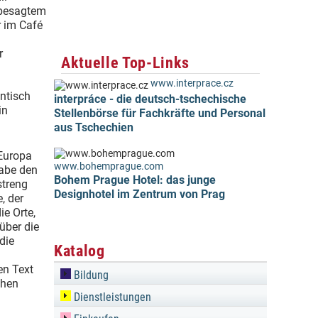
 besagtem
r im Café
r
Aktuelle Top-Links
www.interprace.cz
entisch
interpráce - die deutsch-tschechische
in
Stellenbörse für Fachkräfte und Personal
aus Tschechien
 Europa
www.bohemprague.com
habe den
Bohem Prague Hotel: das junge
streng
Designhotel im Zentrum von Prag
, der
ie Orte,
über die
die
Katalog
en Text
Bildung
chen
Dienstleistungen