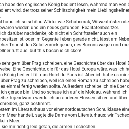
Ich habe den englischen König bedient lesen, während man von
edient wird, der trotz seiner Schlitzohrigkeit mein Lieblingskellne
.
l habe ich so schöne Wörter wie Schabernak, Witwentröster ode
ewaren wieder- und ein neues gefunden: Realitätenbesitzer.
ch darüber nachdenke, ob nicht ein Schriftsteller auch ein
nbesitzer ist, oder im Gegenteil eben gerade nicht, lässt am Neb
scher Tourist den Salat zurück gehen, des Bacons wegen und me
ellner ruft aus: but this bacon is chicken!
 sehr gern über Prag schreiben, eine Geschichte über das Hotel
weise. Eine Geschichte, die für das Hotel Europa wäre, was Ich 
n König bedient für das Hotel de Paris ist. Aber ich habe es mir 
 über Prag zu schreiben, weil ich einen Roman zu schreiben habe
es einmal fertig werden sollte. Außerdem schreibe ich nie über d
ich gerade bin. Und so schaue ich auf die Moldau, während ich 
eibe. Irgendwann werde ich an anderen Flüssen sitzen und über 
chreiben, ganz bestimmt.
estern im Literaturhaus vor einer norddeutschen Schulklasse ein
vom Meer handelt, sagte die Dame vom Literaturhaus: wir Tsche
kein Meer.
sie mir richtig leid getan, die armen Tschechen.