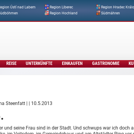
Direkt zum Inhalt
egion Ústí nad Labem
Region Liberec
Region Hradec Král
Südböhmen
Region Hochland
Südmähren
REISE
UNTERKÜNFTE
EINKAUFEN
GASTRONOMIE
KU
na Steenfatt
| | 10.5.2013
.
r und seine Frau sind in der Stadt. Und schwups war ich doch a
cke, im Veitsdom, im Gemeindehaus und am Altstädter Ring vor 