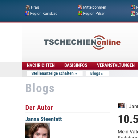
Prag
Mittelböhmen
R
Region Karlsbad
Region Pilsen
Tschechien
Online
NACHRICHTEN
BASISINFOS
VERANSTALTUNGEN
Stellenanzeige schalten
Blogs
Blogs
Der Autor
|
Jan
10.5
Janna Steenfatt
Mein Vate
Karlsbrü