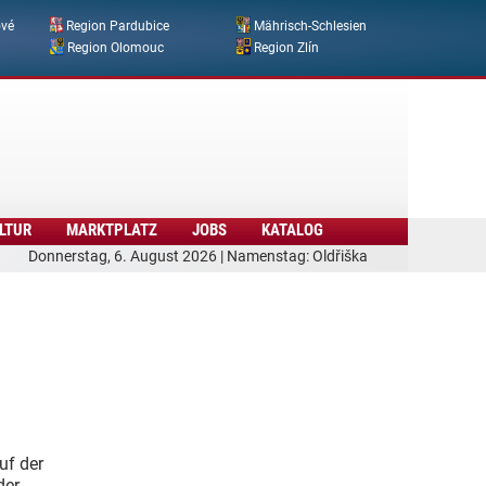
ové
Region Pardubice
Mährisch-Schlesien
Region Olomouc
Region Zlín
LTUR
MARKTPLATZ
JOBS
KATALOG
Donnerstag, 6. August 2026 | Namenstag: Oldřiška
uf der
der