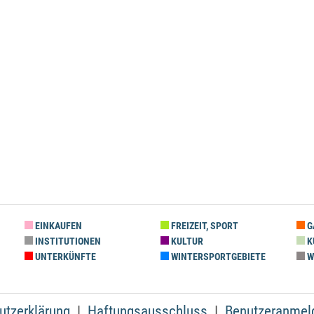
EINKAUFEN
FREIZEIT, SPORT
G
INSTITUTIONEN
KULTUR
K
UNTERKÜNFTE
WINTERSPORTGEBIETE
W
utzerklärung
Haftungsausschluss
Benutzeranmel