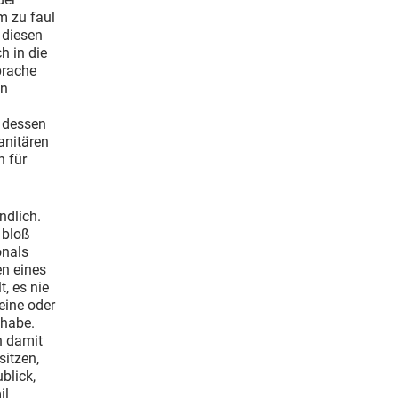
m zu faul
e diesen
h in die
prache
en
 dessen
anitären
h für
ndlich.
 bloß
onals
n eines
, es nie
eine oder
 habe.
h damit
sitzen,
blick,
il