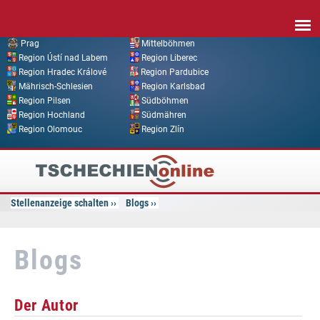
Direkt zum Inhalt
Prag
Mittelböhmen
Region Ústí nad Labem
Region Liberec
Region Hradec Králové
Region Pardubice
Mährisch-Schlesien
Region Karlsbad
Region Pilsen
Südböhmen
Region Hochland
Südmähren
Region Olomouc
Region Zlín
Tschechien
Online
Stellenanzeige schalten
Blogs
Blogs
Der Autor