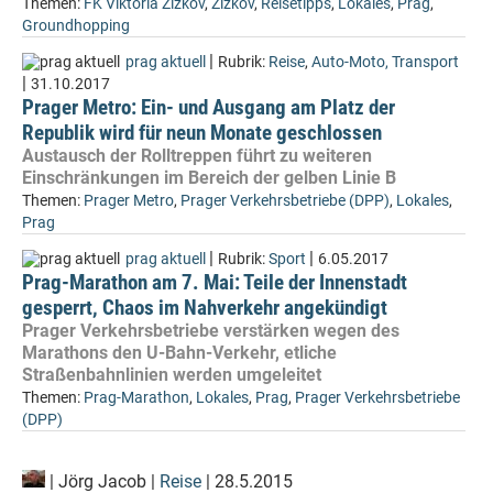
Themen:
FK Viktoria Žižkov
,
Žižkov
,
Reisetipps
,
Lokales
,
Prag
,
Groundhopping
|
prag aktuell
Rubrik:
Reise
,
Auto-Moto, Transport
|
31.10.2017
Prager Metro: Ein- und Ausgang am Platz der
Republik wird für neun Monate geschlossen
Austausch der Rolltreppen führt zu weiteren
Einschränkungen im Bereich der gelben Linie B
Themen:
Prager Metro
,
Prager Verkehrsbetriebe (DPP)
,
Lokales
,
Prag
|
|
prag aktuell
Rubrik:
Sport
6.05.2017
Prag-Marathon am 7. Mai: Teile der Innenstadt
gesperrt, Chaos im Nahverkehr angekündigt
Prager Verkehrsbetriebe verstärken wegen des
Marathons den U-Bahn-Verkehr, etliche
Straßenbahnlinien werden umgeleitet
Themen:
Prag-Marathon
,
Lokales
,
Prag
,
Prager Verkehrsbetriebe
(DPP)
|
Jörg Jacob
|
Reise
| 28.5.2015