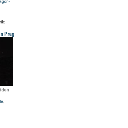
agon-
ik:
in Prag
häden
de
,