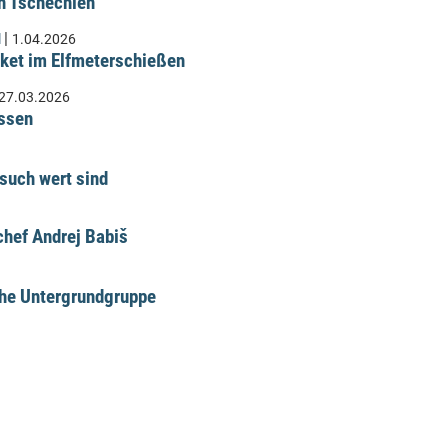
n Tschechien
|
l
1.04.2026
ket im Elfmeterschießen
27.03.2026
üssen
such wert sind
hef Andrej Babiš
che Untergrundgruppe