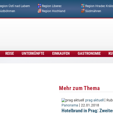
Direkt zum Inhalt
egion Ústí nad Labem
Region Liberec
Region Hradec Král
Südböhmen
Region Hochland
Südmähren
REISE
UNTERKÜNFTE
EINKAUFEN
GASTRONOMIE
KU
Mehr zum Thema
|
prag aktuell
Rubr
|
Panorama
22.01.2018
Hotelbrand in Prag: Zweite