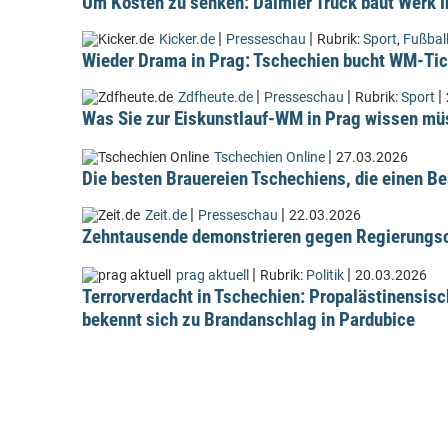
Um Kosten zu senken: Daimler Truck baut Werk i
|
|
Kicker.de
Presseschau
Rubrik:
Sport
,
Fußbal
Wieder Drama in Prag: Tschechien bucht WM-Tic
|
|
|
Zdfheute.de
Presseschau
Rubrik:
Sport
Was Sie zur Eiskunstlauf-WM in Prag wissen m
|
Tschechien Online
27.03.2026
Die besten Brauereien Tschechiens, die einen Be
|
|
Zeit.de
Presseschau
22.03.2026
Zehntausende demonstrieren gegen Regierungsc
|
|
prag aktuell
Rubrik:
Politik
20.03.2026
Terrorverdacht in Tschechien: Propalästinensis
bekennt sich zu Brandanschlag in Pardubice