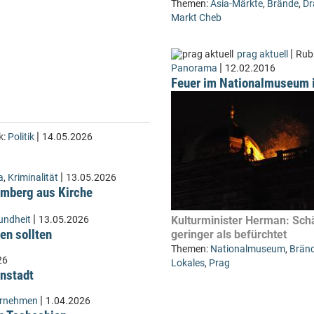
Themen:
Asia-Märkte
,
Brände
,
Dr
Markt Cheb
|
prag aktuell
Rubr
|
Panorama
12.02.2016
Feuer im Nationalmuseum 
|
k:
Politik
14.05.2026
|
a
,
Kriminalität
13.05.2026
Lämberg aus Kirche
|
undheit
13.05.2026
Kulturminister Herman: Sc
en sollten
geringer als befürchtet
Themen:
Nationalmuseum
,
Brän
26
Lokales
,
Prag
instadt
|
ernehmen
1.04.2026