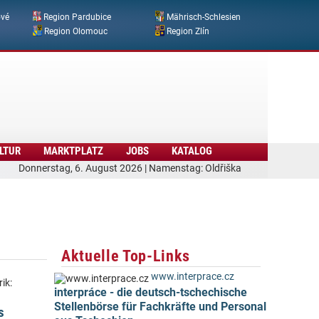
ové
Region Pardubice
Mährisch-Schlesien
Region Olomouc
Region Zlín
LTUR
MARKTPLATZ
JOBS
KATALOG
Donnerstag, 6. August 2026 | Namenstag: Oldřiška
Aktuelle Top-Links
www.interprace.cz
ik:
interpráce - die deutsch-tschechische
Stellenbörse für Fachkräfte und Personal
s