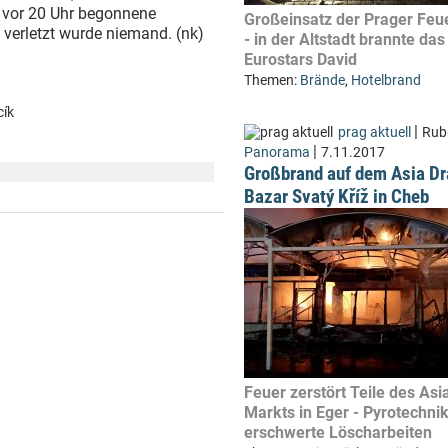
z vor 20 Uhr begonnene
Großeinsatz der Prager Feu
 verletzt wurde niemand. (nk)
- in der Altstadt brannte das
Eurostars David
Themen:
Brände
,
Hotelbrand
cík
|
prag aktuell
Rubr
|
Panorama
7.11.2017
Großbrand auf dem Asia D
Bazar Svatý Kříž in Cheb
Feuer zerstört Teile des Asi
Markts in Eger - Pyrotechni
erschwerte Löscharbeiten