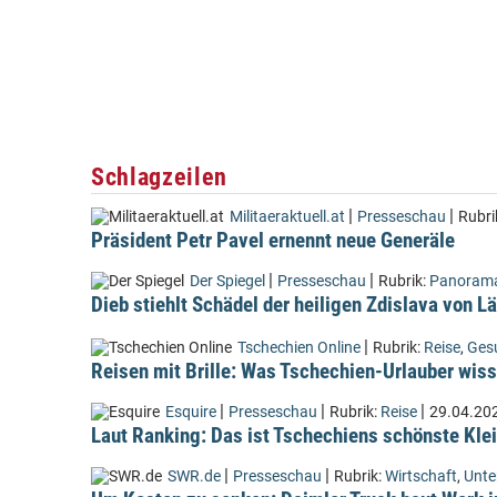
Schlagzeilen
|
|
Militaeraktuell.at
Presseschau
Rubri
Präsident Petr Pavel ernennt neue Generäle
|
|
Der Spiegel
Presseschau
Rubrik:
Panoram
Dieb stiehlt Schädel der heiligen Zdislava von 
|
Tschechien Online
Rubrik:
Reise
,
Ges
Reisen mit Brille: Was Tschechien-Urlauber wiss
|
|
|
Esquire
Presseschau
Rubrik:
Reise
29.04.20
Laut Ranking: Das ist Tschechiens schönste Kle
|
|
SWR.de
Presseschau
Rubrik:
Wirtschaft
,
Unt