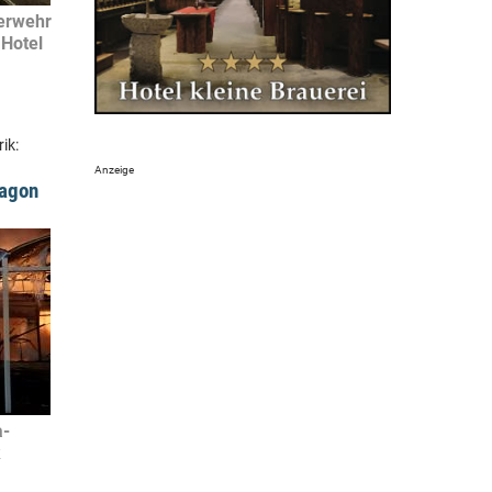
erwehr
 Hotel
ik:
ragon
a-
k