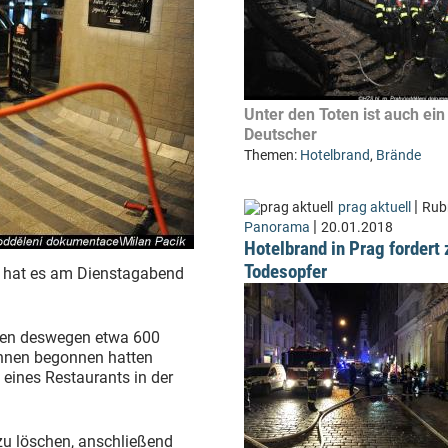
Unter den Toten ist auch ein
Deutscher
Themen:
Hotelbrand
,
Brände
|
prag aktuell
Rubr
|
Panorama
20.01.2018
Hotelbrand in Prag fordert
Todesopfer
f hat es am Dienstagabend
rden deswegen etwa 600
ennen begonnen hatten
eines Restaurants in der
zu löschen, anschließend