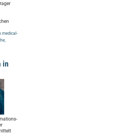
Prager
chen
.medical-
che,
 in
rmations-
er
ittelt