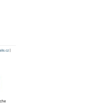
|
lis.cz
ache