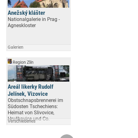
Anežský klášter
Nationalgalerie in Prag -
Agneskloster
Galerien
Region Zlín
Areál likerky Rudolf
Jelínek, Vizovice
Obstschnapsbrennerei im
Südosten Tschechiens:
Heimat von Slivovice,
Hruškovice und Co.
Verschiedenes