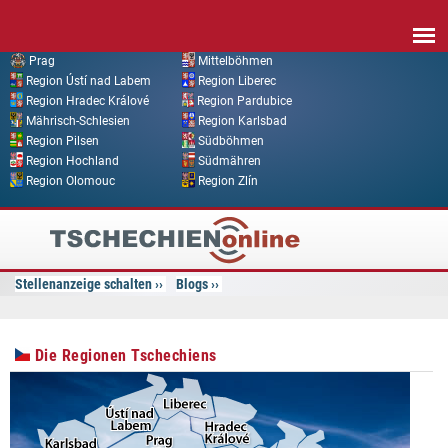
Direkt zum Inhalt
Prag
Mittelböhmen
Region Ústí nad Labem
Region Liberec
Region Hradec Králové
Region Pardubice
Mährisch-Schlesien
Region Karlsbad
Region Pilsen
Südböhmen
Region Hochland
Südmähren
Region Olomouc
Region Zlín
Tschechien
Online
Stellenanzeige schalten
Blogs
Die Regionen Tschechiens