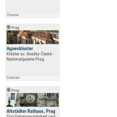
Theater
Prag
Agneskloster
Klášter sv. Anežky České -
Nationalgalerie Prag
Galerien
Prag
Altstädter Rathaus, Prag
Top-Sehenswürdigkeit und