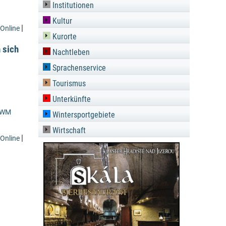
Institutionen
Kultur
|
Online
Kurorte
 sich
Nachtleben
Sprachenservice
Tourismus
Unterkünfte
-WM
Wintersportgebiete
Wirtschaft
|
Online