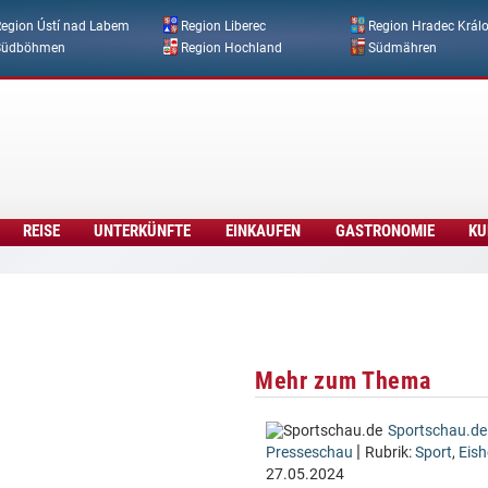
Direkt zum Inhalt
egion Ústí nad Labem
Region Liberec
Region Hradec Král
Südböhmen
Region Hochland
Südmähren
REISE
UNTERKÜNFTE
EINKAUFEN
GASTRONOMIE
KU
Mehr zum Thema
Sportschau.de
|
Presseschau
Rubrik:
Sport
,
Eis
27.05.2024