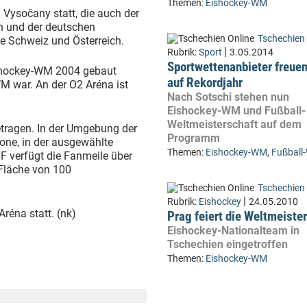
Themen:
Eishockey-WM
l Vysočany statt, die auch der
n und der deutschen
Tschechien 
ie Schweiz und Österreich.
|
Rubrik:
Sport
3.05.2014
Sportwettenanbieter freuen
ishockey-WM 2004 gebaut
auf Rekordjahr
WM war. An der O2 Aréna ist
Nach Sotschi stehen nun
Eishockey-WM und Fußball-
Weltmeisterschaft auf dem
etragen. In der Umgebung der
Programm
zone, in der ausgewählte
Themen:
Eishockey-WM
,
Fußball
F verfügt die Fanmeile über
 Fläche von 100
Tschechien 
|
Rubrik:
Eishockey
24.05.2010
Aréna statt. (nk)
Prag feiert die Weltmeister
Eishockey-Nationalteam in
Tschechien eingetroffen
Themen:
Eishockey-WM