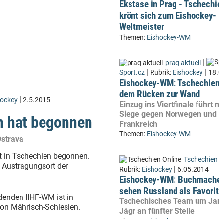
Ekstase in Prag - Tschechi
krönt sich zum Eishockey-
Weltmeister
Themen:
Eishockey-WM
|
prag aktuell
|
|
Sport.cz
Rubrik:
Eishockey
18.
Eishockey-WM: Tschechien
dem Rücken zur Wand
|
hockey
2.5.2015
Einzug ins Viertfinale führt 
Siege gegen Norwegen und
n hat begonnen
Frankreich
Themen:
Eishockey-WM
Ostrava
t in Tschechien begonnen.
Tschechien 
l Austragungsort der
|
Rubrik:
Eishockey
6.05.2014
Eishockey-WM: Buchmach
sehen Russland als Favori
denden IIHF-WM ist in
Tschechisches Team um Ja
ion Mährisch-Schlesien.
Jágr an fünfter Stelle