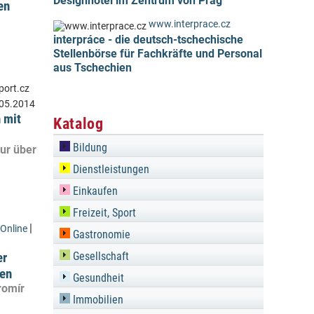
Designhotel im Zentrum von Prag
en
www.interprace.cz
interpráce - die deutsch-tschechische
Stellenbörse für Fachkräfte und Personal
aus Tschechien
05.2014
 mit
Katalog
Bildung
nur über
Dienstleistungen
Einkaufen
Freizeit, Sport
|
Online
Gastronomie
er
Gesellschaft
ten
Gesundheit
romír
Immobilien