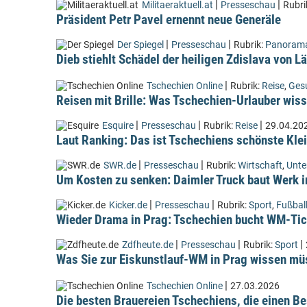
|
|
Militaeraktuell.at
Presseschau
Rubri
Präsident Petr Pavel ernennt neue Generäle
|
|
Der Spiegel
Presseschau
Rubrik:
Panoram
Dieb stiehlt Schädel der heiligen Zdislava von 
|
Tschechien Online
Rubrik:
Reise
,
Ges
Reisen mit Brille: Was Tschechien-Urlauber wiss
|
|
|
Esquire
Presseschau
Rubrik:
Reise
29.04.20
Laut Ranking: Das ist Tschechiens schönste Kle
|
|
SWR.de
Presseschau
Rubrik:
Wirtschaft
,
Unt
Um Kosten zu senken: Daimler Truck baut Werk i
|
|
Kicker.de
Presseschau
Rubrik:
Sport
,
Fußbal
Wieder Drama in Prag: Tschechien bucht WM-Tic
|
|
|
Zdfheute.de
Presseschau
Rubrik:
Sport
Was Sie zur Eiskunstlauf-WM in Prag wissen m
|
Tschechien Online
27.03.2026
Die besten Brauereien Tschechiens, die einen Be