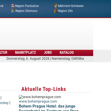
ové
Region Pardubice
Mährisch-Schlesien
Region Olomouc
Region Zlín
LTUR
MARKTPLATZ
JOBS
KATALOG
Donnerstag, 6. August 2026 | Namenstag: Oldřiška
Aktuelle Top-Links
|
www.bohemprague.com
|
hockey
Bohem Prague Hotel: das junge