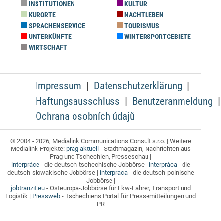
INSTITUTIONEN
KULTUR
KURORTE
NACHTLEBEN
SPRACHENSERVICE
TOURISMUS
UNTERKÜNFTE
WINTERSPORTGEBIETE
WIRTSCHAFT
Impressum
Datenschutzerklärung
Haftungsausschluss
Benutzeranmeldung
Ochrana osobních údajů
© 2004 - 2026, Medialink Communications Consult s.r.o. | Weitere
Medialink-Projekte:
prag aktuell
- Stadtmagazin, Nachrichten aus
Prag und Tschechien, Presseschau |
interpráce
- die deutsch-tschechische Jobbörse |
interpráca
- die
deutsch-slowakische Jobbörse |
interpraca
- die deutsch-polnische
Jobbörse |
jobtranzit.eu
- Osteuropa-Jobbörse für Lkw-Fahrer, Transport und
Logistik |
Pressweb
- Tschechiens Portal für Pressemitteilungen und
PR