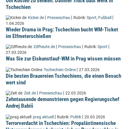
Um Kosten zu senken: Daimler Truck baut Werk in
Tschechien
|
|
|
Kicker.de
Presseschau
Rubrik:
Sport
,
Fußball
1.04.2026
Wieder Drama in Prag: Tschechien bucht WM-Ticket
im Elfmeterschießen
|
|
|
Zdfheute.de
Presseschau
Rubrik:
Sport
27.03.2026
Was Sie zur Eiskunstlauf-WM in Prag wissen müssen
|
Tschechien Online
27.03.2026
Die besten Brauereien Tschechiens, die einen Besuch
wert sind
|
|
Zeit.de
Presseschau
22.03.2026
Zehntausende demonstrieren gegen Regierungschef
Andrej Babiš
|
|
prag aktuell
Rubrik:
Politik
20.03.2026
Terrorverdacht in Tschechien: Propalästinensische