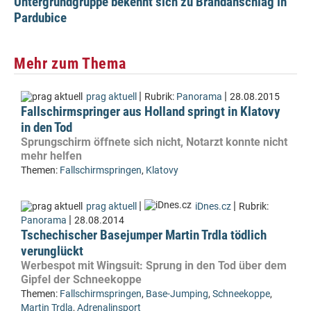
Untergrundgruppe bekennt sich zu Brandanschlag in
Pardubice
Mehr zum Thema
|
|
prag aktuell
Rubrik:
Panorama
28.08.2015
Fallschirmspringer aus Holland springt in Klatovy
in den Tod
Sprungschirm öffnete sich nicht, Notarzt konnte nicht
mehr helfen
Themen:
Fallschirmspringen
,
Klatovy
|
|
prag aktuell
iDnes.cz
Rubrik:
|
Panorama
28.08.2014
Tschechischer Basejumper Martin Trdla tödlich
verunglückt
Werbespot mit Wingsuit: Sprung in den Tod über dem
Gipfel der Schneekoppe
Themen:
Fallschirmspringen
,
Base-Jumping
,
Schneekoppe
,
Martin Trdla
,
Adrenalinsport