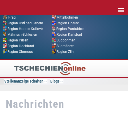
Direkt zum Inhalt
Prag
Mittelböhmen
Region Ústí nad Labem
Region Liberec
Region Hradec Králové
Region Pardubice
Mährisch-Schlesien
Region Karlsbad
Region Pilsen
Südböhmen
Region Hochland
Südmähren
Region Olomouc
Region Zlín
Tschechien
Online
Stellenanzeige schalten
Blogs
Nachrichten