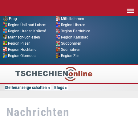
Direkt zum Inhalt
Prag
Mittelböhmen
Region Ústí nad Labem
Region Liberec
Region Hradec Králové
Region Pardubice
Mährisch-Schlesien
Region Karlsbad
Region Pilsen
Südböhmen
Region Hochland
Südmähren
Region Olomouc
Region Zlín
Tschechien
Online
Stellenanzeige schalten
Blogs
Nachrichten