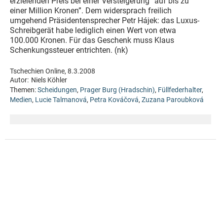
erzielenden Preis bei einer Versteigerung “auf bis zu
einer Million Kronen”. Dem widersprach freilich
umgehend Präsidentensprecher Petr Hájek: das Luxus-
Schreibgerät habe lediglich einen Wert von etwa
100.000 Kronen. Für das Geschenk muss Klaus
Schenkungssteuer entrichten. (nk)
Tschechien Online, 8.3.2008
Autor:
Niels Köhler
Themen:
Scheidungen
,
Prager Burg (Hradschin)
,
Füllfederhalter
,
Medien
,
Lucie Talmanová
,
Petra Kováčová
,
Zuzana Paroubková