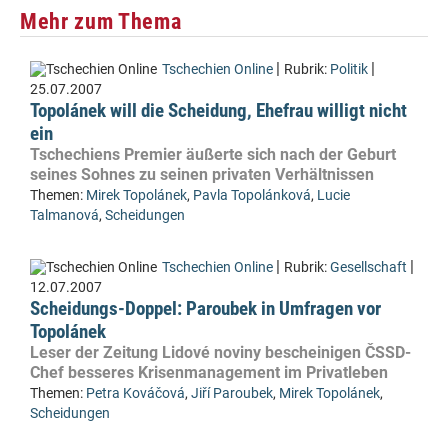
Mehr zum Thema
|
|
Tschechien Online
Rubrik:
Politik
25.07.2007
Topolánek will die Scheidung, Ehefrau willigt nicht
ein
Tschechiens Premier äußerte sich nach der Geburt
seines Sohnes zu seinen privaten Verhältnissen
Themen:
Mirek Topolánek
,
Pavla Topolánková
,
Lucie
Talmanová
,
Scheidungen
|
|
Tschechien Online
Rubrik:
Gesellschaft
12.07.2007
Scheidungs-Doppel: Paroubek in Umfragen vor
Topolánek
Leser der Zeitung Lidové noviny bescheinigen ČSSD-
Chef besseres Krisenmanagement im Privatleben
Themen:
Petra Kováčová
,
Jiří Paroubek
,
Mirek Topolánek
,
Scheidungen