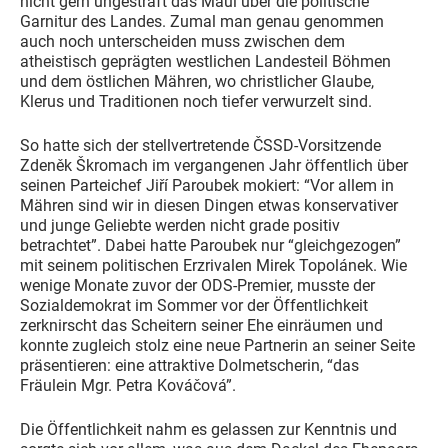
nicht gern ungestraft das Maul über die politische
Garnitur des Landes. Zumal man genau genommen
auch noch unterscheiden muss zwischen dem
atheistisch geprägten westlichen Landesteil Böhmen
und dem östlichen Mähren, wo christlicher Glaube,
Klerus und Traditionen noch tiefer verwurzelt sind.
So hatte sich der stellvertretende ČSSD-Vorsitzende
Zdeněk Škromach im vergangenen Jahr öffentlich über
seinen Parteichef Jiří Paroubek mokiert: “Vor allem in
Mähren sind wir in diesen Dingen etwas konservativer
und junge Geliebte werden nicht grade positiv
betrachtet”. Dabei hatte Paroubek nur “gleichgezogen”
mit seinem politischen Erzrivalen Mirek Topolánek. Wie
wenige Monate zuvor der ODS-Premier, musste der
Sozialdemokrat im Sommer vor der Öffentlichkeit
zerknirscht das Scheitern seiner Ehe einräumen und
konnte zugleich stolz eine neue Partnerin an seiner Seite
präsentieren: eine attraktive Dolmetscherin, “das
Fräulein Mgr. Petra Kováčová”.
Die Öffentlichkeit nahm es gelassen zur Kenntnis und