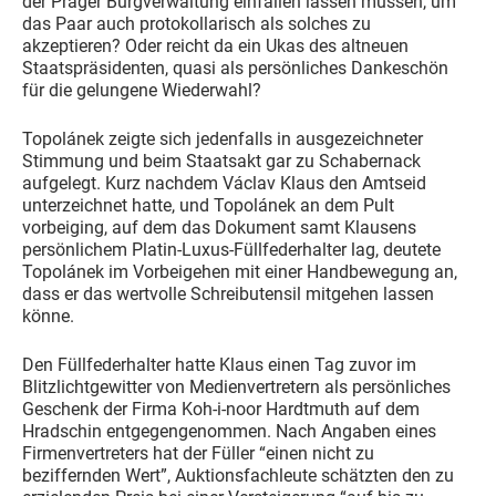
der Prager Burgverwaltung einfallen lassen müssen, um
das Paar auch protokollarisch als solches zu
akzeptieren? Oder reicht da ein Ukas des altneuen
Staatspräsidenten, quasi als persönliches Dankeschön
für die gelungene Wiederwahl?
Topolánek zeigte sich jedenfalls in ausgezeichneter
Stimmung und beim Staatsakt gar zu Schabernack
aufgelegt. Kurz nachdem Václav Klaus den Amtseid
unterzeichnet hatte, und Topolánek an dem Pult
vorbeiging, auf dem das Dokument samt Klausens
persönlichem Platin-Luxus-Füllfederhalter lag, deutete
Topolánek im Vorbeigehen mit einer Handbewegung an,
dass er das wertvolle Schreibutensil mitgehen lassen
könne.
Den Füllfederhalter hatte Klaus einen Tag zuvor im
Blitzlichtgewitter von Medienvertretern als persönliches
Geschenk der Firma Koh-i-noor Hardtmuth auf dem
Hradschin entgegengenommen. Nach Angaben eines
Firmenvertreters hat der Füller “einen nicht zu
beziffernden Wert”, Auktionsfachleute schätzten den zu