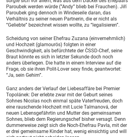
sorgte sich vor allem, was aus dem Dackel des Ehepaars
Paroubek werden würde (”Andy” blieb bei Frauchen). Jiří
Paroubek ging dennoch in Windeseile daran, das
Verhältnis zu seiner neuen Partnerin, die er nicht als
“Geliebte” bezeichnet wissen wollte, zu “legalisieren”.
Scheidung von seiner Ehefrau Zuzana (einvernehmlich)
und Hochzeit (glamourös) folgten in einer
Geschwindigkeit, als befürchtete der ČSSD-Chef, seine
Braut könnte es sich in letzter Sekunde doch noch
anders überlegen. Die hatte in einem Interview auf die
Frage, ob sie ihren Polit-Lover sexy finde, geantwortet:
“Ja, sein Gehirn”.
Ganz anders der Verlauf der Liebesaffäre bei Premier
Topolánek: Der erlebte zwar mit der Geburt seines
Sohnes Nicolas noch einmal späte Vaterfreuden, doch
eine rauschende Hochzeit mit Lucie Talmanová, der
neuen Lebensgefährtin und Mutter des gemeinsamen
Sohnes, blieb dem Regierungschef bisher versagt. Denn
dummerweise zeigt sich die Noch-Ehefrau Pavla, mit der
er drei gemeinsame Kinder hat, wenig einsichtig und will